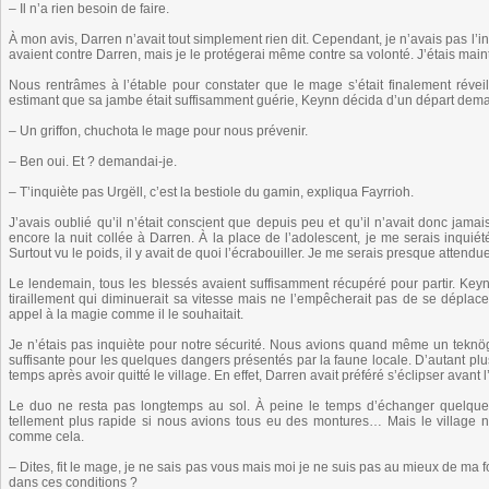
– Il n’a rien besoin de faire.
À mon avis, Darren n’avait tout simplement rien dit. Cependant, je n’avais pas l’in
avaient contre Darren, mais je le protégerai même contre sa volonté. J’étais mai
Nous rentrâmes à l’étable pour constater que le mage s’était finalement réveillé.
estimant que sa jambe était suffisamment guérie, Keynn décida d’un départ dema
– Un griffon, chuchota le mage pour nous prévenir.
– Ben oui. Et ? demandai-je.
– T’inquiète pas Urgëll, c’est la bestiole du gamin, expliqua Fayrrioh.
J’avais oublié qu’il n’était conscient que depuis peu et qu’il n’avait donc jama
encore la nuit collée à Darren. À la place de l’adolescent, je me serais inquié
Surtout vu le poids, il y avait de quoi l’écrabouiller. Je me serais presque attendu
Le lendemain, tous les blessés avaient suffisamment récupéré pour partir. Keynn
tiraillement qui diminuerait sa vitesse mais ne l’empêcherait pas de se déplacer
appel à la magie comme il le souhaitait.
Je n’étais pas inquiète pour notre sécurité. Nous avions quand même un teknö
suffisante pour les quelques dangers présentés par la faune locale. D’autant plus
temps après avoir quitté le village. En effet, Darren avait préféré s’éclipser avant
Le duo ne resta pas longtemps au sol. À peine le temps d’échanger quelques 
tellement plus rapide si nous avions tous eu des montures… Mais le village n’
comme cela.
– Dites, fit le mage, je ne sais pas vous mais moi je ne suis pas au mieux de ma
dans ces conditions ?