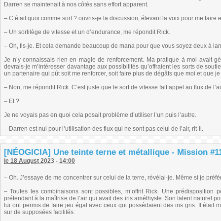
Darren se maintenait à nos côtés sans effort apparent.
– C’était quoi comme sort ? ouvris-je la discussion, élevant la voix pour me fair
– Un sortilège de vitesse et un d’endurance, me répondit Rick.
– Oh, fis-je. Et cela demande beaucoup de mana pour que vous soyez deux à lanc
Je n’y connaissais rien en magie de renforcement. Ma pratique à moi avait gén
devrais-je m’intéresser davantage aux possibilités qu’offraient les sorts de souti
un partenaire qui pût soit me renforcer, soit faire plus de dégâts que moi et que je 
– Non, me répondit Rick. C’est juste que le sort de vitesse fait appel au flux de l’a
– Et ?
Je ne voyais pas en quoi cela posait problème d’utiliser l’un puis l’autre.
– Darren est nul pour l’utilisation des flux qui ne sont pas celui de l’air, rit-il.
[NÉOGICIA] Une teinte terne et métallique - Mission #11
le 18 August 2023 - 14:00
– Oh. J’essaye de me concentrer sur celui de la terre, révélai-je. Même si je préfèr
– Toutes les combinaisons sont possibles, m’offrit Rick. Une prédisposition p
prétendant à la maîtrise de l’air qui avait des iris améthyste. Son talent naturel po
lui ont permis de faire jeu égal avec ceux qui possédaient des iris gris. Il ét
sur de supposées facilités.