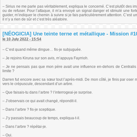
– Sirius ne me parle pas véritablement, expliqua le concerné. C’est plutôt des imp
ou de refuser. Pour l’attaque, il m’a envoyé un signal danger et stimulé une for
guider, m’indiquer le chemin à suivre si je fais particulièrement attention. C’e
il n’y a rien de sûr et c’est très aléatoire.
[NÉOGICIA] Une teinte terne et métallique - Mission #10 
le 10 July 2022 - 15:54
– C’est quand même dingue… fis-je subjuguée.
– Je rejoins Kiruna sur son avis, m’appuya Fayrrioh.
– Je ne pensais pas que mon père avait une influence en-dehors de Central
limite ?
Darren fut encore avec sa sœur tout l’après-midi. De mon côté, je finis par oser 
vers le crépuscule, descendant d’un arbre.
– Que faisais-tu dans l’arbre ? l’interrogeai-je surprise.
– J’observais ce qui avait changé, répondit-il.
– Dans l’arbre ? fis-je sceptique.
– J’y passais beaucoup de temps, expliqua-t-il.
– Dans l’arbre ? répétai-je.
– Oui.