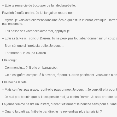
– Et je te remercie de t’occuper de lui, déclara-t-elle.
Fayrrioh étouffa un rire. Je lui lançai un regard noir.
– Myrria, je vais actuellement dans une école qui est un internat, expliqua Darren.
pas ensemble.
– Et il passe ses vacances avec moi, appuyai-je.
– Et tu as ta vie ici, conclut Darren. Tu ne peux pas tout abandonner sur un coup d
– Bien sûr que si ! protesta-t-elle. Je peux…
– Et Sthæno ? la coupa Darren.
Elle rougit.
– Comment tu… ? fit-elle embarrassée.
– Ce n’est guère compliqué à deviner, répondit Darren posément. Vous allez bien
Elle hocha la tête.
– Mais ce n’est pas grave, reprit-elle passionnée. Je peux… Je veux être là pou
– Je n’ai pas besoin que tu t’occupes de moi, la contra Darren. Je sais prendre soi
La jeune femme hésita un instant, ouvrant et fermant la bouche sans pour autan
– Quand tu partiras, finit-elle par dire, tu ne reviendras plus jamais ici ?