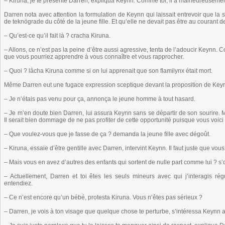
– Kiruna, je te présente Darren, expliqua Keynn. Comme toi, il a malheureusemen
Darren nota avec attention la formulation de Keynn qui laissait entrevoir que la
de teknögrade du côté de la jeune fille. Et qu’elle ne devait pas être au courant d
– Qu’est-ce qu’il fait là ? cracha Kiruna.
– Allons, ce n’est pas la peine d’être aussi agressive, tenta de l’adoucir Keynn. 
que vous pourriez apprendre à vous connaître et vous rapprocher.
– Quoi ? lâcha Kiruna comme si on lui apprenait que son flamilynx était mort.
Même Darren eut une fugace expression sceptique devant la proposition de Key
– Je n’étais pas venu pour ça, annonça le jeune homme à tout hasard.
– Je m’en doute bien Darren, lui assura Keynn sans se départir de son sourire. Ma
Il serait bien dommage de ne pas profiter de cette opportunité puisque vous voici
– Que voulez-vous que je fasse de ça ? demanda la jeune fille avec dégoût.
– Kiruna, essaie d’être gentille avec Darren, intervint Keynn. Il faut juste que vo
– Mais vous en avez d’autres des enfants qui sortent de nulle part comme lui ? s’o
– Actuellement, Darren et toi êtes les seuls mineurs avec qui j’interagis ré
entendiez.
– Ce n’est encore qu’un bébé, protesta Kiruna. Vous n’êtes pas sérieux ?
– Darren, je vois à ton visage que quelque chose te perturbe, s’intéressa Keynn 