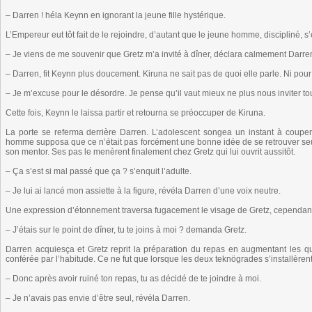
– Darren ! héla Keynn en ignorant la jeune fille hystérique.
L’Empereur eut tôt fait de le rejoindre, d’autant que le jeune homme, discipliné, s
– Je viens de me souvenir que Gretz m’a invité à dîner, déclara calmement Darre
– Darren, fit Keynn plus doucement. Kiruna ne sait pas de quoi elle parle. Ni pou
– Je m’excuse pour le désordre. Je pense qu’il vaut mieux ne plus nous inviter
Cette fois, Keynn le laissa partir et retourna se préoccuper de Kiruna.
La porte se referma derrière Darren. L’adolescent songea un instant à couper c
homme supposa que ce n’était pas forcément une bonne idée de se retrouver seul
son mentor. Ses pas le menèrent finalement chez Gretz qui lui ouvrit aussitôt.
– Ça s’est si mal passé que ça ? s’enquit l’adulte.
– Je lui ai lancé mon assiette à la figure, révéla Darren d’une voix neutre.
Une expression d’étonnement traversa fugacement le visage de Gretz, cependant,
– J’étais sur le point de dîner, tu te joins à moi ? demanda Gretz.
Darren acquiesça et Gretz reprit la préparation du repas en augmentant les qu
conférée par l’habitude. Ce ne fut que lorsque les deux teknögrades s’installèr
– Donc après avoir ruiné ton repas, tu as décidé de te joindre à moi.
– Je n’avais pas envie d’être seul, révéla Darren.