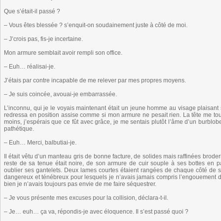
Que s’était-il passé ?
– Vous êtes blessée ? s’enquit-on soudainement juste à côté de moi.
– J’crois pas, fis-je incertaine.
Mon armure semblait avoir rempli son office.
– Euh… réalisai-je.
J’étais par contre incapable de me relever par mes propres moyens.
– Je suis coincée, avouai-je embarrassée.
L’inconnu, qui je le voyais maintenant était un jeune homme au visage plaisant 
redressa en position assise comme si mon armure ne pesait rien. La tête me tour
moins, j’espérais que ce fût avec grâce, je me sentais plutôt l’âme d’un burblobe 
pathétique.
– Euh… Merci, balbutiai-je.
Il était vêtu d’un manteau gris de bonne facture, de solides mais raffinées brod
reste de sa tenue était noire, de son armure de cuir souple à ses bottes en 
oublier ses gantelets. Deux lames courtes étaient rangées de chaque côté de sa
dangereux et ténébreux pour lesquels je n’avais jamais compris l’engouement d
bien je n’avais toujours pas envie de me faire séquestrer.
– Je vous présente mes excuses pour la collision, déclara-t-il.
– Je… euh… ça va, répondis-je avec éloquence. Il s’est passé quoi ?