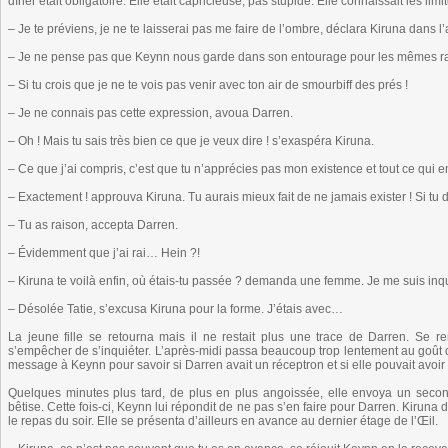
dîner était obligatoire. Elle était capricieuse, pas stupide. Elle connaissait les limi
– Je te préviens, je ne te laisserai pas me faire de l’ombre, déclara Kiruna dans l
– Je ne pense pas que Keynn nous garde dans son entourage pour les mêmes ra
– Si tu crois que je ne te vois pas venir avec ton air de smourbiff des prés !
– Je ne connais pas cette expression, avoua Darren.
– Oh ! Mais tu sais très bien ce que je veux dire ! s’exaspéra Kiruna.
– Ce que j’ai compris, c’est que tu n’apprécies pas mon existence et tout ce qui 
– Exactement ! approuva Kiruna. Tu aurais mieux fait de ne jamais exister ! Si tu
– Tu as raison, accepta Darren.
– Évidemment que j’ai rai… Hein ?!
– Kiruna te voilà enfin, où étais-tu passée ? demanda une femme. Je me suis i
– Désolée Tatie, s’excusa Kiruna pour la forme. J’étais avec…
La jeune fille se retourna mais il ne restait plus une trace de Darren. Se 
s’empêcher de s’inquiéter. L’après-midi passa beaucoup trop lentement au goût d
message à Keynn pour savoir si Darren avait un réceptron et si elle pouvait avoir 
Quelques minutes plus tard, de plus en plus angoissée, elle envoya un secon
bêtise. Cette fois-ci, Keynn lui répondit de ne pas s’en faire pour Darren. Kiruna
le repas du soir. Elle se présenta d’ailleurs en avance au dernier étage de l’Œil.