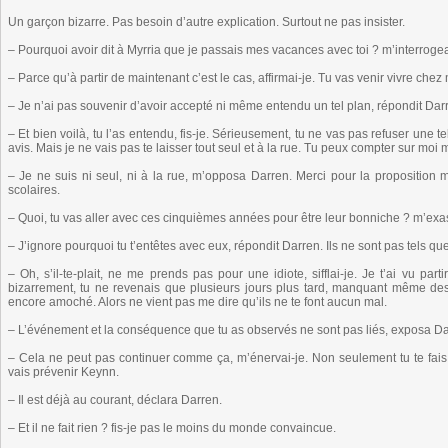
Un garçon bizarre. Pas besoin d’autre explication. Surtout ne pas insister.
– Pourquoi avoir dit à Myrria que je passais mes vacances avec toi ? m’interroge
– Parce qu’à partir de maintenant c’est le cas, affirmai-je. Tu vas venir vivre chez 
– Je n’ai pas souvenir d’avoir accepté ni même entendu un tel plan, répondit Dar
– Et bien voilà, tu l’as entendu, fis-je. Sérieusement, tu ne vas pas refuser une 
avis. Mais je ne vais pas te laisser tout seul et à la rue. Tu peux compter sur moi 
– Je ne suis ni seul, ni à la rue, m’opposa Darren. Merci pour la proposition
scolaires.
– Quoi, tu vas aller avec ces cinquièmes années pour être leur bonniche ? m’exas
– J’ignore pourquoi tu t’entêtes avec eux, répondit Darren. Ils ne sont pas tels qu
– Oh, s’il-te-plait, ne me prends pas pour une idiote, sifflai-je. Je t’ai vu par
bizarrement, tu ne revenais que plusieurs jours plus tard, manquant même des 
encore amoché. Alors ne vient pas me dire qu’ils ne te font aucun mal.
– L’événement et la conséquence que tu as observés ne sont pas liés, exposa Da
– Cela ne peut pas continuer comme ça, m’énervai-je. Non seulement tu te fais
vais prévenir Keynn.
– Il est déjà au courant, déclara Darren.
– Et il ne fait rien ? fis-je pas le moins du monde convaincue.