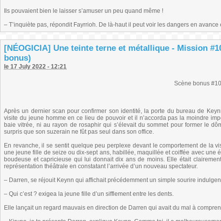
Ils pouvaient bien le laisser s’amuser un peu quand même !
– T’inquiète pas, répondit Fayrrioh. De là-haut il peut voir les dangers en avance
[NÉOGICIA] Une teinte terne et métallique - Mission #1
bonus)
le 17 July 2022 - 12:21
Scène bonus #1
Après un dernier scan pour confirmer son identité, la porte du bureau de Keynn
visite du jeune homme en ce lieu de pouvoir et il n’accorda pas la moindre imp
baie vitrée, ni au rayon de rosaphir qui s’élevait du sommet pour former le dôme
surpris que son suzerain ne fût pas seul dans son office.
En revanche, il se sentit quelque peu perplexe devant le comportement de la visite
une jeune fille de seize ou dix-sept ans, habillée, maquillée et coiffée avec une 
boudeuse et capricieuse qui lui donnait dix ans de moins. Elle était clairemen
représentation théâtrale en constatant l’arrivée d’un nouveau spectateur.
– Darren, se réjouit Keynn qui affichait précédemment un simple sourire indulgen
– Qui c’est ? exigea la jeune fille d’un sifflement entre les dents.
Elle lançait un regard mauvais en direction de Darren qui avait du mal à comprend