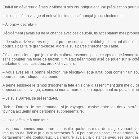
Était-il un dévoreur d’âmes ? Même si ses iris indiquaient une prédilection pour le f
– Ils ont pillé un village et enlevé les femmes, énonçai-je succinctement.
– Allons-y, décréta-t-il.
Décidément j’avais eu de la chance avec ces deux-là, ils acceptaient mes prop
– Je suis arrivée après et je n’ai pu que constater, plaidai-je. Ils m’ont dit qu’il
pourrais pas faire grand-chose. Alors je suis partie chercher de l’aide.
J’étais consciente que je n’avais malheureusement pas le corps d’une femme fa
sans compter ma taille de farcitin, il m’était néanmoins aisé de jouer sur le cô
parfaitement sur ces deux preux chevaliers.
– Vous avez eu la bonne réaction, me félicita-t-il et je luttai pour contenir un s
pourrez nous indiquer le chemin.
À peine eussé-je le temps d’hocher la tête en signe d’assentiment qu’il me gui
déposer sur le tovinga, comme si mon armure et mon équipement ne pesaient rien. 
– Je suis Darren, se présenta-t-il.
Rick et Darren. Je me demandai si je voyagerai assise entre les deux, serré
tovinga accueillir une personne supplémentaire.
– Litzie, offris-je à mon tour.
Les deux hommes murmurèrent ensuite quelques mots de magie venant s’enr
impulsion de Rick et je dus m’accrocher à lui pour ne pas basculer en arrière. N
certainement été douloureux. La créature avalait la distance avec ses grandes