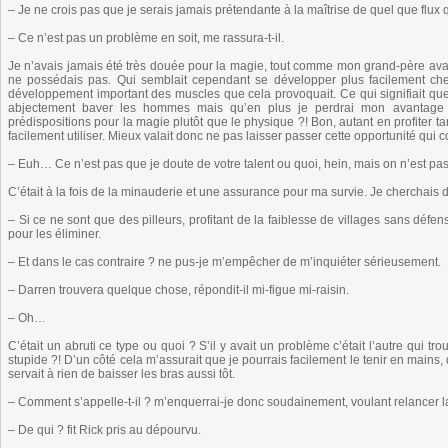
– Je ne crois pas que je serais jamais prétendante à la maîtrise de quel que flux q
– Ce n’est pas un problème en soit, me rassura-t-il.
Je n’avais jamais été très douée pour la magie, tout comme mon grand-père avant 
ne possédais pas. Qui semblait cependant se développer plus facilement che
développement important des muscles que cela provoquait. Ce qui signifiait qu
abjectement baver les hommes mais qu’en plus je perdrai mon avantage 
prédispositions pour la magie plutôt que le physique ?! Bon, autant en profiter t
facilement utiliser. Mieux valait donc ne pas laisser passer cette opportunité qui 
– Euh… Ce n’est pas que je doute de votre talent ou quoi, hein, mais on n’est pas 
C’était à la fois de la minauderie et une assurance pour ma survie. Je cherchais
– Si ce ne sont que des pilleurs, profitant de la faiblesse de villages sans défe
pour les éliminer.
– Et dans le cas contraire ? ne pus-je m’empêcher de m’inquiéter sérieusement.
– Darren trouvera quelque chose, répondit-il mi-figue mi-raisin.
– Oh…
C’était un abruti ce type ou quoi ? S’il y avait un problème c’était l’autre qui 
stupide ?! D’un côté cela m’assurait que je pourrais facilement le tenir en mains,
servait à rien de baisser les bras aussi tôt.
– Comment s’appelle-t-il ? m’enquerrai-je donc soudainement, voulant relancer l
– De qui ? fit Rick pris au dépourvu.