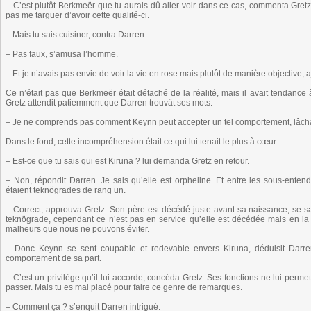
– C’est plutôt Berkmeër que tu aurais dû aller voir dans ce cas, commenta Gretz.
pas me targuer d’avoir cette qualité-ci.
– Mais tu sais cuisiner, contra Darren.
– Pas faux, s’amusa l’homme.
– Et je n’avais pas envie de voir la vie en rose mais plutôt de manière objective, 
Ce n’était pas que Berkmeër était détaché de la réalité, mais il avait tendance à
Gretz attendit patiemment que Darren trouvât ses mots.
– Je ne comprends pas comment Keynn peut accepter un tel comportement, lâcha
Dans le fond, cette incompréhension était ce qui lui tenait le plus à cœur.
– Est-ce que tu sais qui est Kiruna ? lui demanda Gretz en retour.
– Non, répondit Darren. Je sais qu’elle est orpheline. Et entre les sous-ente
étaient teknögrades de rang un.
– Correct, approuva Gretz. Son père est décédé juste avant sa naissance, se s
teknögrade, cependant ce n’est pas en service qu’elle est décédée mais en la
malheurs que nous ne pouvons éviter.
– Donc Keynn se sent coupable et redevable envers Kiruna, déduisit Darre
comportement de sa part.
– C’est un privilège qu’il lui accorde, concéda Gretz. Ses fonctions ne lui permet
passer. Mais tu es mal placé pour faire ce genre de remarques.
– Comment ça ? s’enquit Darren intrigué.