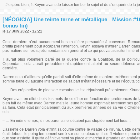
– J’espère bien, fit Keynn avant de laisser tomber le sujet et de s’enquérir de la 
[NÉOGICIA] Une teinte terne et métallique - Mission #1
bonus fin)
le 17 July 2022 - 12:21
Cette dernière n’eut aucunement besoin d’être persuadée à converser. Remarq
profita pleinement pour accaparer l’attention. Keynn essaya d’attirer Darren dan
pas matière sur les sujets mondains en général et ce qui pouvait susciter l’intérêt
Il aurait plus volontiers parlé de la guerre contre la Coalition, de la polit
Cependant, cela aurait probablement rapidement atteint au secret-défense au
dernière.
Darren nota d’ailleurs qu’elle parlait soit d’elle-même de manière extrêmement pos
somme toute qu’aucune interaction de sa part n’était nécessaire et ne l’écoutait q
– … Des crépinettes de pieds de cochoboule ! se réjouissait présentement Kiruna.
Keynn avait en effet choisi les mets de ce dîner en fonction des préférences de l
bien fait de même avec Darren mais le jeune homme exprimait rarement ses goûts e
sa faim. Cela était principalement dû aux premières années de sa vie d’Olydrie
suite.
– … En même temps, si nos parents ne s’étaient pas stupidement fait tués…
L’assiette de Darren vola et finit sa course contre le visage de Kiruna. Cette de
était debout, le poing fermement serré sur son couteau qu’il se fît violence pour d
que son assiette. Il quitta définitivement sa place et marcha à grandes enjambées 