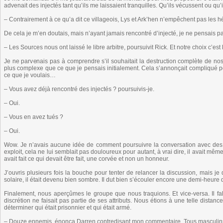
advenait des injectés tant qu’ils me laissaient tranquilles. Qu’ils vécussent ou qu
– Contrairement à ce qu’a dit ce villageois, Lys et Ark’hen n’empêchent pas les hé
De cela je m’en doutais, mais n’ayant jamais rencontré d’injecté, je ne pensais pas
– Les Sources nous ont laissé le libre arbitre, poursuivit Rick. Et notre choix c’est 
Je ne parvenais pas à comprendre s’il souhaitait la destruction complète de nos e
plus complexe que ce que je pensais initialement. Cela s’annonçait compliqué pour 
ce que je voulais…
– Vous avez déjà rencontré des injectés ? poursuivis-je.
– Oui.
– Vous en avez tués ?
– Oui.
Wow. Je n’avais aucune idée de comment poursuivre la conversation avec des 
exploit, cela ne lui semblait pas douloureux pour autant, à vrai dire, il avait mêm
avait fait ce qui devait être fait, une corvée et non un honneur.
J’ouvris plusieurs fois la bouche pour tenter de relancer la discussion, mais j
solaire, il était devenu bien sombre. Il dut bien s’écouler encore une demi-heure
Finalement, nous aperçûmes le groupe que nous traquions. Et vice-versa. Il falla
discrétion ne faisait pas partie de ses attributs. Nous étions à une telle distance
déterminer qui était prisonnier et qui était armé.
– Douze ennemis, énonça Darren contredisant mon commentaire. Tous masculins. V