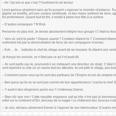
– Ah ! Qu’est-ce que c’est ?! hurlèrent-ils de terreur.
Leurs genoux ployèrent sans qu’ils pussent y opposer la moindre résistance. Puis i
glyphe se modifia, prit une couleur améthyste, et des mains sortirent de terre, 
les profondeurs. Quand tout fut fini, il restait à peine leur tête à la surface.
– D’autres remarques ? fit Rick.
Personne ne pipa mot. Je devais absolument intégrer leur groupe ! C’était la réuss
– Vers où sont-ils partis ? Depuis quand ? Combien étaient-ils ? Comment étaien
nullement mû par la démonstration de force de son compagnon d’armes.
– Euh… Je… balbutia le chef du village avant de se ressaisir. Ils étaient une cen
Je fronçai les sourcils, ce n’était pas ce qu’il m’avait dit.
– Ils sont partis par-là, poursuivit-il en indiquant une direction du doigt. C’était i
vont rejoindre la côte où un navire doit les attendre. Ils ont pillé le village, pris t
– Comment savez-vous qu’ils sont des partisans de l’Empire et non de simples h
– Ben parce qu’ils ne se sont pas cachés de leur appartenance ! cracha le chef. 
– Y avait-il des néogiciens parmi eux ? s’intéressa Darren.
– Bien sûr que non ! Cette maudite engeance sait qu’elle n’est pas la bienvenue i
orteil sur le continent d’Örn, berceau de la magie ! Le châtiment des Sources s’aba
– Je vois, déclara calmement Darren à l’opposé de son interlocuteur. D’autres r