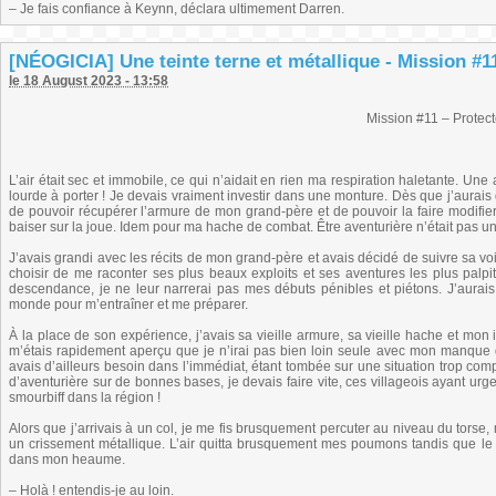
– Je fais confiance à Keynn, déclara ultimement Darren.
[NÉOGICIA] Une teinte terne et métallique - Mission #1
le 18 August 2023 - 13:58
Mission #11 – Protec
L’air était sec et immobile, ce qui n’aidait en rien ma respiration haletante. Une
lourde à porter ! Je devais vraiment investir dans une monture. Dès que j’aurais 
de pouvoir récupérer l’armure de mon grand-père et de pouvoir la faire modifi
baiser sur la joue. Idem pour ma hache de combat. Être aventurière n’était pas 
J’avais grandi avec les récits de mon grand-père et avais décidé de suivre sa voie.
choisir de me raconter ses plus beaux exploits et ses aventures les plus palpit
descendance, je ne leur narrerai pas mes débuts pénibles et piétons. J’aur
monde pour m’entraîner et me préparer.
À la place de son expérience, j’avais sa vieille armure, sa vieille hache et mon i
m’étais rapidement aperçu que je n’irai pas bien loin seule avec mon manque
avais d’ailleurs besoin dans l’immédiat, étant tombée sur une situation trop com
d’aventurière sur de bonnes bases, je devais faire vite, ces villageois ayant urge
smourbiff dans la région !
Alors que j’arrivais à un col, je me fis brusquement percuter au niveau du torse,
un crissement métallique. L’air quitta brusquement mes poumons tandis que l
dans mon heaume.
– Holà ! entendis-je au loin.