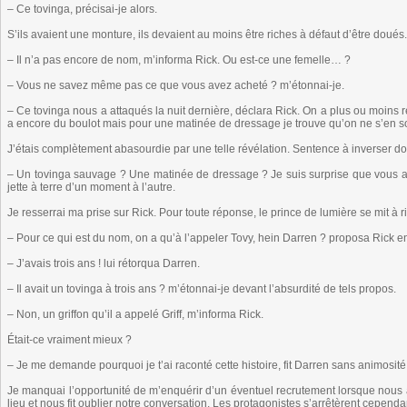
– Ce tovinga, précisai-je alors.
S’ils avaient une monture, ils devaient au moins être riches à défaut d’être doués.
– Il n’a pas encore de nom, m’informa Rick. Ou est-ce une femelle… ?
– Vous ne savez même pas ce que vous avez acheté ? m’étonnai-je.
– Ce tovinga nous a attaqués la nuit dernière, déclara Rick. On a plus ou moins ré
a encore du boulot mais pour une matinée de dressage je trouve qu’on ne s’en so
J’étais complètement abasourdie par une telle révélation. Sentence à inverser don
– Un tovinga sauvage ? Une matinée de dressage ? Je suis surprise que vous arriv
jette à terre d’un moment à l’autre.
Je resserrai ma prise sur Rick. Pour toute réponse, le prince de lumière se mit à ri
– Pour ce qui est du nom, on a qu’à l’appeler Tovy, hein Darren ? proposa Rick en
– J’avais trois ans ! lui rétorqua Darren.
– Il avait un tovinga à trois ans ? m’étonnai-je devant l’absurdité de tels propos.
– Non, un griffon qu’il a appelé Griff, m’informa Rick.
Était-ce vraiment mieux ?
– Je me demande pourquoi je t’ai raconté cette histoire, fit Darren sans animosité
Je manquai l’opportunité de m’enquérir d’un éventuel recrutement lorsque nous at
lieu et nous fit oublier notre conversation. Les protagonistes s’arrêtèrent cepend