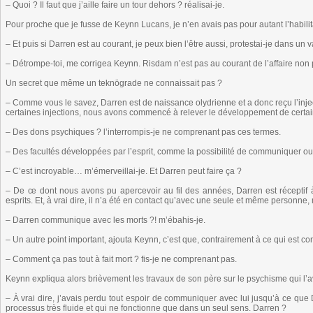
– Quoi ? Il faut que j’aille faire un tour dehors ? réalisai-je.
Pour proche que je fusse de Keynn Lucans, je n’en avais pas pour autant l’habili
– Et puis si Darren est au courant, je peux bien l’être aussi, protestai-je dans un v
– Détrompe-toi, me corrigea Keynn. Risdam n’est pas au courant de l’affaire non 
Un secret que même un teknögrade ne connaissait pas ?
– Comme vous le savez, Darren est de naissance olydrienne et a donc reçu l’inj
certaines injections, nous avons commencé à relever le développement de cert
– Des dons psychiques ? l’interrompis-je ne comprenant pas ces termes.
– Des facultés développées par l’esprit, comme la possibilité de communiquer o
– C’est incroyable… m’émerveillai-je. Et Darren peut faire ça ?
– De ce dont nous avons pu apercevoir au fil des années, Darren est réceptif à
esprits. Et, à vrai dire, il n’a été en contact qu’avec une seule et même personne
– Darren communique avec les morts ?! m’ébahis-je.
– Un autre point important, ajouta Keynn, c’est que, contrairement à ce qui est con
– Comment ça pas tout à fait mort ? fis-je ne comprenant pas.
Keynn expliqua alors brièvement les travaux de son père sur le psychisme qui l
– À vrai dire, j’avais perdu tout espoir de communiquer avec lui jusqu’à ce qu
processus très fluide et qui ne fonctionne que dans un seul sens. Darren ?