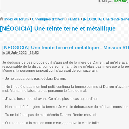
Heretoc
Publié par
,
Index du forum
Chroniques d'Olydri
Fanfics
[NÉOGICIA] Une teinte terne
[NÉOGICIA] Une teinte terne et métallique
[NÉOGICIA] Une teinte terne et métallique - Mission #10
le 10 July 2022 - 15:52
Je déduisis de ces propos qu’il s’agissait de la mère de Darren. Et qu’elle av
responsable de la disparition de son enfant. Je ne m’étais pas intéressé à la p
Même si la personne ignorait qu’il s’agissait de son suzerain.
– Je ne t’appartiens pas, déclara Darren.
– Ne t’inquiète pas mon tout petit, continua la femme comme si Darren n’avait rie
moi. Maman ne laissera plus personne te faire de mal.
– J’avais besoin de toi avant. Ce n’est plus le cas aujourd’hui.
– Non mon bébé… gémit la femme. Je vais te débarrasser du méchant monsieur, t
– Tu ne lui feras pas de mal, décréta Darren. Rentre chez toi.
– Oui, rentrons à la maison mon cœur, approuva la vieille folle.