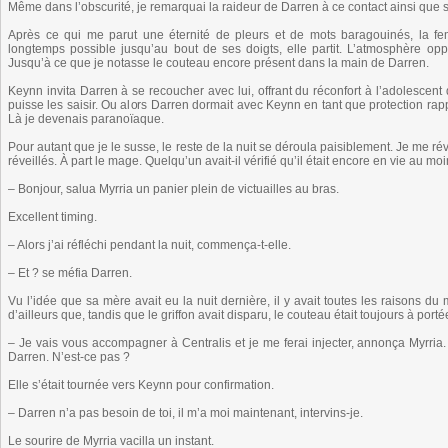
Même dans l’obscurité, je remarquai la raideur de Darren à ce contact ainsi que
Après ce qui me parut une éternité de pleurs et de mots baragouinés, la fem
longtemps possible jusqu’au bout de ses doigts, elle partit. L’atmosphère opp
Jusqu’à ce que je notasse le couteau encore présent dans la main de Darren.
Keynn invita Darren à se recoucher avec lui, offrant du réconfort à l’adolescent
puisse les saisir. Ou alors Darren dormait avec Keynn en tant que protection rap
Là je devenais paranoïaque.
Pour autant que je le susse, le reste de la nuit se déroula paisiblement. Je me rév
réveillés. À part le mage. Quelqu’un avait-il vérifié qu’il était encore en vie au mo
– Bonjour, salua Myrria un panier plein de victuailles au bras.
Excellent timing.
– Alors j’ai réfléchi pendant la nuit, commença-t-elle.
– Et ? se méfia Darren.
Vu l’idée que sa mère avait eu la nuit dernière, il y avait toutes les raisons d
d’ailleurs que, tandis que le griffon avait disparu, le couteau était toujours à por
– Je vais vous accompagner à Centralis et je me ferai injecter, annonça Myrria
Darren. N’est-ce pas ?
Elle s’était tournée vers Keynn pour confirmation.
– Darren n’a pas besoin de toi, il m’a moi maintenant, intervins-je.
Le sourire de Myrria vacilla un instant.