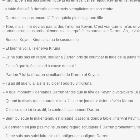
– Kiruna, ce n’est pas souvent que tu es en avance, se réjouit Keynn en la receva
La table était déjà dressée et des mets s’empilaient en son centre.
– Darren n’est pas encore là ? s’inquiéta plutôt la jeune fille.
– Non, mais il ne devrait pas tarder, l’informa Keynn. C’est vrai que tu m’as en
alarmer ainsi, tu as probablement mal interprété les paroles de Darren. Ah, le voi
– Bonsoir Keynn, Kiruna, salua le susnommé.
– Et bien te voilà ! s’énerva Kiruna.
– Je ne suis pas en retard, souligna Darren pris de court par la furie de la jeune fil
– J’ai crû que tu étais mort à cause de moi !
– Pardon ? fut la réaction simultanée de Darren et Keynn.
– Tu as dit que tu allais te suicider ! poursuivit Kiruna.
– À quel moment ? demanda Darren tandis que la tête de Keynn pivotait vers lui a
– Quand tu disais que tu aurais mieux fait de ne jamais exister ! révéla Kiruna.
– C’est ce que toi tu as dit, la contredit calmement Darren.
– Bien, puisque le malentendu est dissipé, passons donc à table, intervint Keynn.
Ce dernier n’en jeta pas moins un long regard scrutateur à Darren promettant une 
– Je ne suis pas suicidaire, se crût obliger de souligner Darren.