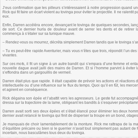
J’eus confirmation que les pilleurs s’intéressaient à notre progression quand un
Rick qui fit faire un écart violent au tovinga pour éviter le projectile. Il ne ralenti
eux.
Enfin, Darren accéléra encore, devançant le tovinga de quelques secondes, lanç
de sort. Ce dernier hurla de douleur avant de serrer les dents et de retirer 
commença à s’étaler sur sa tunique mauve.
– Rendez-vous ou mourrez, décréta simplement Darren tandis que le tovinga s’arrêt
– Tu es peut-être rapide Aventurier, mais vous n’êtes que trois, répondit l’un
vivantes.
Sur ces mots, il fit un signe à un autre bandit qui s’empara d’une femme et entam
nouvelle dague avait jailli des mains de Darren. Et si l’homme parvint à éviter l
s’effondra dans un gargouillis de vermeil.
Darren était plus que rapide. Il était capable de prévoir les actions et réaction
intellectuelle ou d’une influence sur le flux du temps. Quoi qu’il en fût, les mer
et agirent en conséquence.
Rick dégaina son épée et l’abattit vers les agresseurs. Le geste fut accompa
dressa sur la trajectoire de la lame, obligeant les bandits à s’esquiver précipitam
Darren avait sorti ses deux épées et s’était élancé pour éliminer les deux hom
dernier avait relancé le tovinga qui finit de disperser la troupe en un bond, otage
Je manquais de choir lamentablement de la monture. Rick me rattrapa de la main
d’équilibre précaire ou bien si le guerrier n’avait tout simplement pas autant
incertain, nous basculâmes tous deux du tovinga.