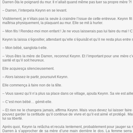
Darren ôta le poignard du mur. Il n’allait quand même pas tuer sa propre mère ?!
– Darren, l’interpela Keynn en se levant.
Visiblement, je n’étais pas la seule à craindre l’issue de cette entrevue. Keynn fit
maîtrisa physiquement, la plaquant au mur. Elle se mit à hurler.
– Mon fils ! Rendez-moi mon enfant ! Je ne vous laisserais pas lui faire du mal ! C
Keynn la laissa s’égosiller, attendant qu’elle s’épuisât et qu’il ne resta plus ent
– Mon bébé, sanglota-t-elle.
– Vous êtes la mère de Darren, reconnut Keynn. Et l’important pour une mère c’e
santé et qu’il soit heureux.
Elle acquiesça silencieusement.
– Alors laissez-le partir, poursuivit Keynn.
Elle commença à faire non de la tête.
– Vous savez qu’il n’a plus sa place dans ce village, ajouta Keynn. Sa vie est ail
– C’est mon bébé… gémit-elle.
– Et rien ne le changera jamais, affirma Keynn. Mais vous devez lui laisser faire
pouvez garder la certitude qu’il continue de vivre et qu’il est aimé et protégé. M
lui sa liberté.
Après quoi, Keynn la relâcha et recula lentement, probablement pour jauger sa ré
Darren à s’approcher de sa mère d’une main derrière le dos. La femme serra a