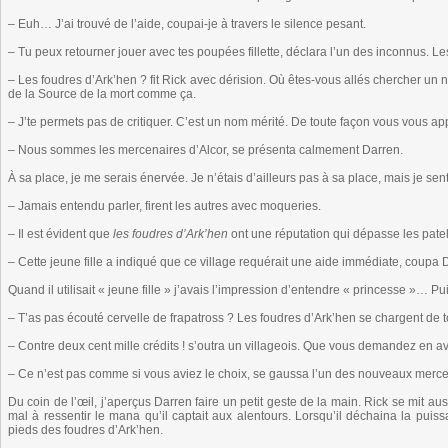
– Euh… J’ai trouvé de l’aide, coupai-je à travers le silence pesant.
– Tu peux retourner jouer avec tes poupées fillette, déclara l’un des inconnus. Le
– Les foudres d’Ark’hen ? fit Rick avec dérision. Où êtes-vous allés chercher un n
de la Source de la mort comme ça.
– J’te permets pas de critiquer. C’est un nom mérité. De toute façon vous vous 
– Nous sommes les mercenaires d’Alcor, se présenta calmement Darren.
À sa place, je me serais énervée. Je n’étais d’ailleurs pas à sa place, mais je se
– Jamais entendu parler, firent les autres avec moqueries.
– Il est évident que
les foudres d’Ark’hen
ont une réputation qui dépasse les pateli
– Cette jeune fille a indiqué que ce village requérait une aide immédiate, coupa D
Quand il utilisait « jeune fille » j’avais l’impression d’entendre « princesse »… P
– T’as pas écouté cervelle de frapatross ? Les foudres d’Ark’hen se chargent de t
– Contre deux cent mille crédits ! s’outra un villageois. Que vous demandez en a
– Ce n’est pas comme si vous aviez le choix, se gaussa l’un des nouveaux merce
Du coin de l’œil, j’aperçus Darren faire un petit geste de la main. Rick se mit au
mal à ressentir le mana qu’il captait aux alentours. Lorsqu’il déchaina la pui
pieds des foudres d’Ark’hen.