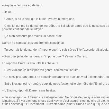
– Keynn te favorise également.
– Je ne…
– Gamin, tu es le seul qui le tutoie. Preuve numéro une.
– C’est lui qui me l’a demandé. Au début, je l’ai tutoyé parce que je ne savais pa
pouvais continuer de le tutoyer.
– Ça n’en demeure pas moins un passe-droit.
Darren ne semblait pas entièrement convaincu.
– Tu pourrais lui demander n’importe quoi, je suis sûr qu’il te l’accorderait, ajouta
– Pourquoi je lui demanderais n’importe quoi ? s’étonna Darren.
En réponse Gretz lui ébouriffa les cheveux.
– C’est vrai que ce n’est pas ton genre, commenta l’adulte.
– Ce n’est pas dangereux de pouvoir demander ce que l’on veut ? demanda Dar
– Entre Nox qui est le numéro deux de notre faction et le bien-être de l’Empire, q
– L’Empire, répondit Darren sans hésiter.
– Tu as ta réponse. Et Kiruna le sait également. Ne t’inquiète pas que sous ses air
lointaines. S’il y a bien une chose dont Keynn s’est assuré, c’est qu’elle ait ple
et des devoirs qui lui incombent. Tu n’entendras jamais Kiruna dire à qui que ce 