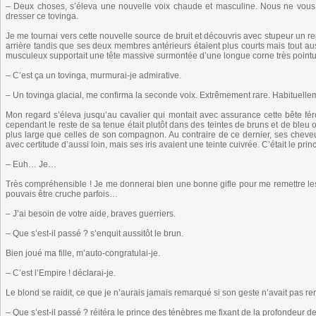
– Deux choses, s’éleva une nouvelle voix chaude et masculine. Nous ne vou
dresser ce tovinga.
Je me tournai vers cette nouvelle source de bruit et découvris avec stupeur un re
arrière tandis que ses deux membres antérieurs étaient plus courts mais tout au
musculeux supportait une tête massive surmontée d’une longue corne très pointue
– C’est ça un tovinga, murmurai-je admirative.
– Un tovinga glacial, me confirma la seconde voix. Extrêmement rare. Habituelle
Mon regard s’éleva jusqu’au cavalier qui montait avec assurance cette bête fé
cependant le reste de sa tenue était plutôt dans des teintes de bruns et de bleu 
plus large que celles de son compagnon. Au contraire de ce dernier, ses cheveux 
avec certitude d’aussi loin, mais ses iris avaient une teinte cuivrée. C’était le pri
– Euh… Je…
Très compréhensible ! Je me donnerai bien une bonne gifle pour me remettre les
pouvais être cruche parfois…
– J’ai besoin de votre aide, braves guerriers.
– Que s’est-il passé ? s’enquit aussitôt le brun.
Bien joué ma fille, m’auto-congratulai-je.
– C’est l’Empire ! déclarai-je.
Le blond se raidit, ce que je n’aurais jamais remarqué si son geste n’avait pas r
– Que s’est-il passé ? réitéra le prince des ténèbres me fixant de la profondeur de