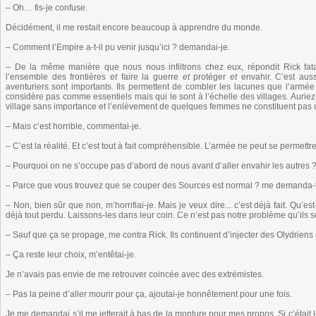
– Oh… fis-je confuse.
Décidément, il me restait encore beaucoup à apprendre du monde.
– Comment l’Empire a-t-il pu venir jusqu’ici ? demandai-je.
– De la même manière que nous nous infiltrons chez eux, répondit Rick fatal
l’ensemble des frontières
et
faire la guerre
et
protéger
et
envahir. C’est aus
aventuriers sont importants. Ils permettent de combler les lacunes que l’arm
considère pas comme essentiels mais qui le sont à l’échelle des villages. Auriez-
village sans importance et l’enlèvement de quelques femmes ne constituent pas u
– Mais c’est horrible, commentai-je.
– C’est la réalité. Et c’est tout à fait compréhensible. L’armée ne peut se permett
– Pourquoi on ne s’occupe pas d’abord de nous avant d’aller envahir les autres ? f
– Parce que vous trouvez que se couper des Sources est normal ? me demanda-t-il
– Non, bien sûr que non, m’horrifiai-je. Mais je veux dire... c’est déjà fait. Qu’e
déjà tout perdu. Laissons-les dans leur coin. Ce n’est pas notre problème qu’ils s
– Sauf que ça se propage, me contra Rick. Ils continuent d’injecter des Olydriens
– Ça reste leur choix, m’entêtai-je.
Je n’avais pas envie de me retrouver coincée avec des extrémistes.
– Pas la peine d’aller mourir pour ça, ajoutai-je honnêtement pour une fois.
Je me demandai s’il me jetterait à bas de la monture pour mes propos. Si c’était le