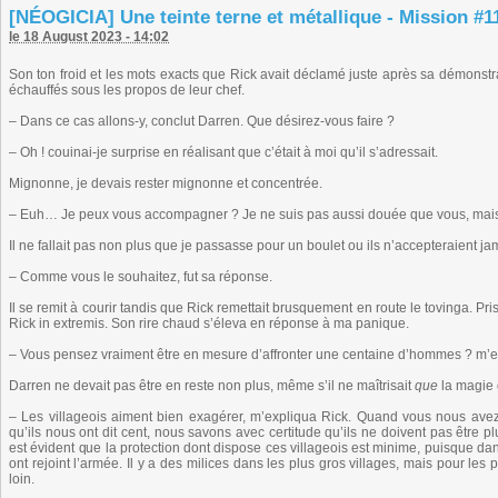
[NÉOGICIA] Une teinte terne et métallique - Mission #11
le 18 August 2023 - 14:02
Son ton froid et les mots exacts que Rick avait déclamé juste après sa démonstra
échauffés sous les propos de leur chef.
– Dans ce cas allons-y, conclut Darren. Que désirez-vous faire ?
– Oh ! couinai-je surprise en réalisant que c’était à moi qu’il s’adressait.
Mignonne, je devais rester mignonne et concentrée.
– Euh… Je peux vous accompagner ? Je ne suis pas aussi douée que vous, mais j
Il ne fallait pas non plus que je passasse pour un boulet ou ils n’accepteraient ja
– Comme vous le souhaitez, fut sa réponse.
Il se remit à courir tandis que Rick remettait brusquement en route le tovinga. Pr
Rick in extremis. Son rire chaud s’éleva en réponse à ma panique.
– Vous pensez vraiment être en mesure d’affronter une centaine d’hommes ? m’en
Darren ne devait pas être en reste non plus, même s’il ne maîtrisait
que
la magie 
– Les villageois aiment bien exagérer, m’expliqua Rick. Quand vous nous avez 
qu’ils nous ont dit cent, nous savons avec certitude qu’ils ne doivent pas être p
est évident que la protection dont dispose ces villageois est minime, puisque dan
ont rejoint l’armée. Il y a des milices dans les plus gros villages, mais pour les
loin.