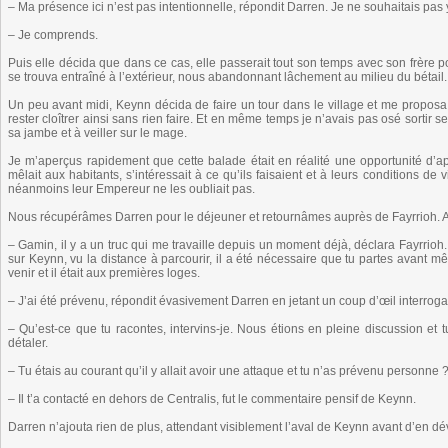
– Ma présence ici n’est pas intentionnelle, répondit Darren. Je ne souhaitais pas 
– Je comprends.
Puis elle décida que dans ce cas, elle passerait tout son temps avec son frère pou
se trouva entraîné à l’extérieur, nous abandonnant lâchement au milieu du bétail.
Un peu avant midi, Keynn décida de faire un tour dans le village et me proposa
rester cloîtrer ainsi sans rien faire. Et en même temps je n’avais pas osé sortir 
sa jambe et à veiller sur le mage.
Je m’aperçus rapidement que cette balade était en réalité une opportunité d’
mêlait aux habitants, s’intéressait à ce qu’ils faisaient et à leurs conditions de
néanmoins leur Empereur ne les oubliait pas.
Nous récupérâmes Darren pour le déjeuner et retournâmes auprès de Fayrrioh. 
– Gamin, il y a un truc qui me travaille depuis un moment déjà, déclara Fayrrioh
sur Keynn, vu la distance à parcourir, il a été nécessaire que tu partes avant
venir et il était aux premières loges.
– J’ai été prévenu, répondit évasivement Darren en jetant un coup d’œil interrog
– Qu’est-ce que tu racontes, intervins-je. Nous étions en pleine discussion et
détaler.
– Tu étais au courant qu’il y allait avoir une attaque et tu n’as prévenu personne 
– Il t’a contacté en dehors de Centralis, fut le commentaire pensif de Keynn.
Darren n’ajouta rien de plus, attendant visiblement l’aval de Keynn avant d’en dé