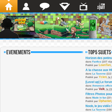
Horizon des potins
dans
Fanfics
(107 ré
LoanTan
Publié par
A la chasse aux H
dans
La Taverne
(112
Ycien
Publié par
,
le
[Level up] Le foru
dans
Annonces offici
Valk
Publié par
,
le 2
Filtres Photos po
dans
Made in fan
(10 
Ophaniel
Publié par
Noob, le jeu vidéo 
dans
La Taverne
(166