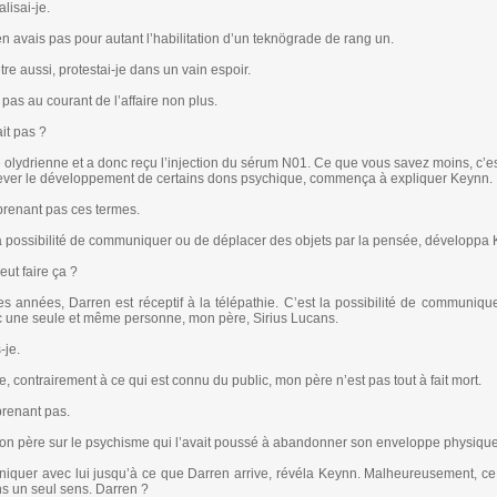
alisai-je.
 avais pas pour autant l’habilitation d’un teknögrade de rang un.
tre aussi, protestai-je dans un vain espoir.
as au courant de l’affaire non plus.
it pas ?
lydrienne et a donc reçu l’injection du sérum N01. Ce que vous savez moins, c’es
lever le développement de certains dons psychique, commença à expliquer Keynn.
prenant pas ces termes.
la possibilité de communiquer ou de déplacer des objets par la pensée, développa
eut faire ça ?
s années, Darren est réceptif à la télépathie. C’est la possibilité de communiqu
’avec une seule et même personne, mon père, Sirius Lucans.
-je.
e, contrairement à ce qui est connu du public, mon père n’est pas tout à fait mort.
prenant pas.
son père sur le psychisme qui l’avait poussé à abandonner son enveloppe physique
uniquer avec lui jusqu’à ce que Darren arrive, révéla Keynn. Malheureusement, ce
ns un seul sens. Darren ?