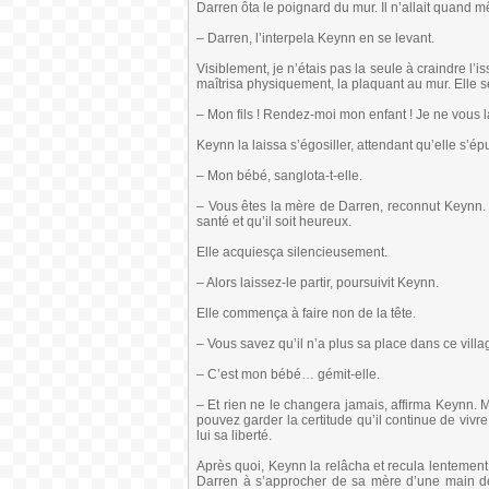
Darren ôta le poignard du mur. Il n’allait quand 
– Darren, l’interpela Keynn en se levant.
Visiblement, je n’étais pas la seule à craindre l’i
maîtrisa physiquement, la plaquant au mur. Elle se
– Mon fils ! Rendez-moi mon enfant ! Je ne vous la
Keynn la laissa s’égosiller, attendant qu’elle s’é
– Mon bébé, sanglota-t-elle.
– Vous êtes la mère de Darren, reconnut Keynn. E
santé et qu’il soit heureux.
Elle acquiesça silencieusement.
– Alors laissez-le partir, poursuivit Keynn.
Elle commença à faire non de la tête.
– Vous savez qu’il n’a plus sa place dans ce villa
– C’est mon bébé… gémit-elle.
– Et rien ne le changera jamais, affirma Keynn. M
pouvez garder la certitude qu’il continue de vivre
lui sa liberté.
Après quoi, Keynn la relâcha et recula lentement,
Darren à s’approcher de sa mère d’une main der