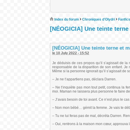
Index du forum
Chroniques d'Olydri
Fanfic
[NÉOGICIA] Une teinte terne 
[NÉOGICIA] Une teinte terne et mé
le 10 July 2022 - 15:52
Je déduisis de ces propos qu’il s’agissait de l
responsable de la disparition de son enfant. Je 
Même si la personne ignorait qu’il s’agissait de s
– Je ne t’appartiens pas, déclara Darren.
– Ne t’inquiète pas mon tout petit, continua la f
moi. Maman ne laissera plus personne te faire de
– J’avais besoin de toi avant. Ce n’est plus le cas
– Non mon bébé… gémit la femme. Je vais te déba
– Tu ne lui feras pas de mal, décréta Darren. Rent
– Oui, rentrons à la maison mon cœur, approuva la 