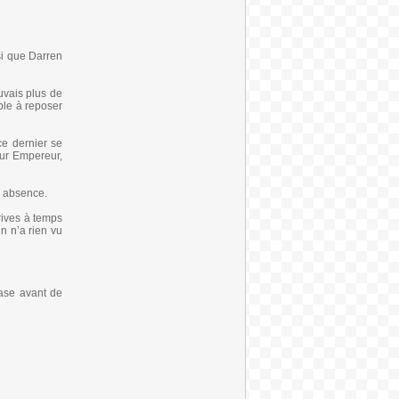
nsi que Darren
uvais plus de
able à reposer
ce dernier se
leur Empereur,
e absence.
rives à temps
n n’a rien vu
rase avant de