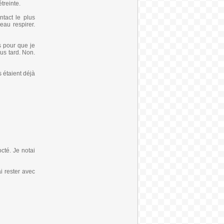
treinte.
tact le plus
eau respirer.
s pour que je
us tard. Non.
s étaient déjà
cté. Je notai
i rester avec