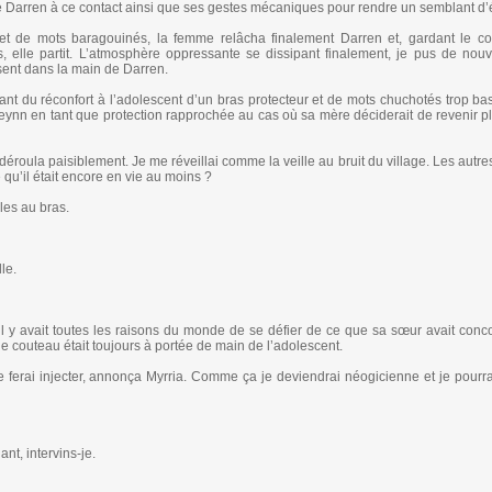
e Darren à ce contact ainsi que ses gestes mécaniques pour rendre un semblant d’é
et de mots baragouinés, la femme relâcha finalement Darren et, gardant le con
 elle partit. L’atmosphère oppressante se dissipant finalement, je pus de nouv
sent dans la main de Darren.
rant du réconfort à l’adolescent d’un bras protecteur et de mots chuchotés trop ba
Keynn en tant que protection rapprochée au cas où sa mère déciderait de revenir pl
 déroula paisiblement. Je me réveillai comme la veille au bruit du village. Les autre
é qu’il était encore en vie au moins ?
les au bras.
le.
 il y avait toutes les raisons du monde de se défier de ce que sa sœur avait conco
, le couteau était toujours à portée de main de l’adolescent.
 ferai injecter, annonça Myrria. Comme ça je deviendrai néogicienne et je pourra
nt, intervins-je.