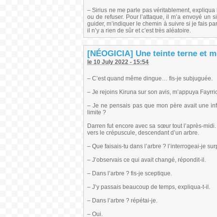
– Sirius ne me parle pas véritablement, expliqua l
ou de refuser. Pour l’attaque, il m’a envoyé un 
guider, m’indiquer le chemin à suivre si je fais 
il n’y a rien de sûr et c’est très aléatoire.
[NÉOGICIA] Une teinte terne et mét
le 10 July 2022 - 15:54
– C’est quand même dingue… fis-je subjuguée.
– Je rejoins Kiruna sur son avis, m’appuya Fayrri
– Je ne pensais pas que mon père avait une in
limite ?
Darren fut encore avec sa sœur tout l’après-midi.
vers le crépuscule, descendant d’un arbre.
– Que faisais-tu dans l’arbre ? l’interrogeai-je sur
– J’observais ce qui avait changé, répondit-il.
– Dans l’arbre ? fis-je sceptique.
– J’y passais beaucoup de temps, expliqua-t-il.
– Dans l’arbre ? répétai-je.
– Oui.