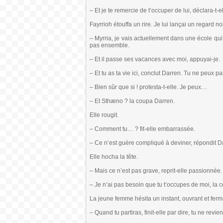
– Et je te remercie de t’occuper de lui, déclara-t-el
Fayrrioh étouffa un rire. Je lui lançai un regard noi
– Myrria, je vais actuellement dans une école qui 
pas ensemble.
– Et il passe ses vacances avec moi, appuyai-je.
– Et tu as ta vie ici, conclut Darren. Tu ne peux 
– Bien sûr que si ! protesta-t-elle. Je peux…
– Et Sthæno ? la coupa Darren.
Elle rougit.
– Comment tu… ? fit-elle embarrassée.
– Ce n’est guère compliqué à deviner, répondit D
Elle hocha la tête.
– Mais ce n’est pas grave, reprit-elle passionné
– Je n’ai pas besoin que tu t’occupes de moi, la co
La jeune femme hésita un instant, ouvrant et fe
– Quand tu partiras, finit-elle par dire, tu ne revie