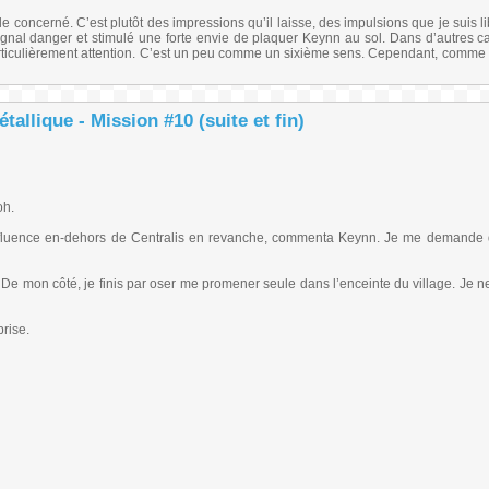
e concerné. C’est plutôt des impressions qu’il laisse, des impulsions que je suis l
signal danger et stimulé une forte envie de plaquer Keynn au sol. Dans d’autres ca
particulièrement attention. C’est un peu comme un sixième sens. Cependant, comme l
allique - Mission #10 (suite et fin)
oh.
fluence en-dehors de Centralis en revanche, commenta Keynn. Je me demande q
 De mon côté, je finis par oser me promener seule dans l’enceinte du village. Je ne
prise.