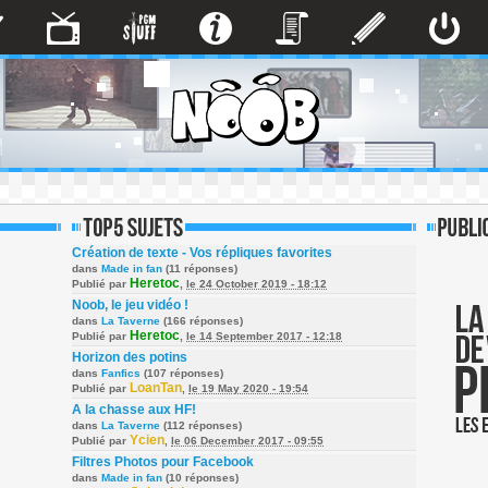
Création de texte - Vos répliques favorites
dans
Made in fan
(11 réponses)
Heretoc
Publié par
,
le 24 October 2019 - 18:12
Noob, le jeu vidéo !
dans
La Taverne
(166 réponses)
Heretoc
Publié par
,
le 14 September 2017 - 12:18
Horizon des potins
dans
Fanfics
(107 réponses)
LoanTan
Publié par
,
le 19 May 2020 - 19:54
A la chasse aux HF!
dans
La Taverne
(112 réponses)
Ycien
Publié par
,
le 06 December 2017 - 09:55
Filtres Photos pour Facebook
dans
Made in fan
(10 réponses)