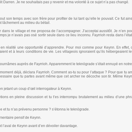
it Darren. Je ne souhaitais pas y revenir et ma volonté à ce sujet n’a pas changé.
out son temps avec son frère pour profiter de lui tant qu’elle le pouvait. Ce fut ai
t lâchement au milieu du bétail.
 dans le village et me proposa de l’accompagner. J’acceptai aussitôt. Je n’en po
temps je n’avais pas osé sortir seule dans ce lieu inconnu. Fayrrioh resta dans l’ét
 en réalité une opportunité d’apprendre. Pour moi comme pour Keynn. En effet, 
isaient et à leurs conditions de vie. Les villageois ignoraient qu’ils hébergeaient 
tournâmes auprès de Fayrrioh. Apparemment le teknögrade s’était ennuyé en notr
un moment déjà, déclara Fayrrioh. Comment as-tu su pour l’attaque ? Pour que tu ar
nécessaire que tu partes avant même que cet archer ne décoche son tir. Même Keyn
n jetant un coup d’œil interrogateur à Keynn.
étions en pleine discussion et tu t’es interrompu brutalement au milieu d’une ph
aque et tu n’as prévenu personne ? s’étonna le teknögrade.
ommentaire pensif de Keynn.
nt l’aval de Keynn avant d’en dévoiler davantage.