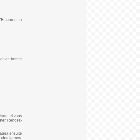
 l’Empereur la
soit en bonne
vivant et vous
ester. Rendez-
ragea ensuite
audes larmes.