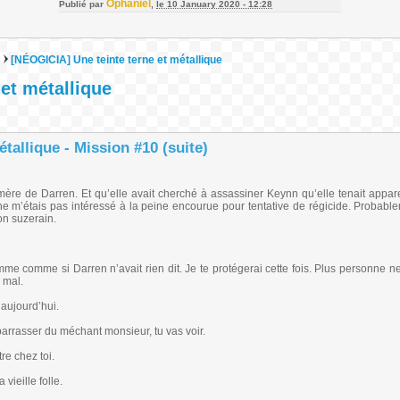
Ophaniel
Publié par
,
le 10 January 2020 - 12:28
s
[NÉOGICIA] Une teinte terne et métallique
et métallique
tallique - Mission #10 (suite)
a mère de Darren. Et qu’elle avait cherché à assassiner Keynn qu’elle tenait app
ne m’étais pas intéressé à la peine encourue pour tentative de régicide. Probable
on suzerain.
emme comme si Darren n’avait rien dit. Je te protégerai cette fois. Plus personne n
 mal.
 aujourd’hui.
rrasser du méchant monsieur, tu vas voir.
re chez toi.
vieille folle.