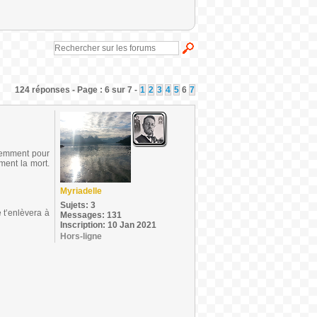
124 réponses - Page : 6 sur 7 -
1
2
3
4
5
6
7
aremment pour
ment la mort.
Myriadelle
Sujets: 3
e t’enlèvera à
Messages: 131
Inscription: 10 Jan 2021
Hors-ligne