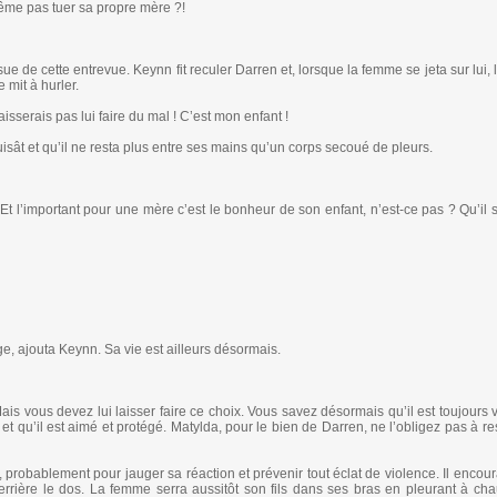
même pas tuer sa propre mère ?!
ssue de cette entrevue. Keynn fit reculer Darren et, lorsque la femme se jeta sur lui,
 mit à hurler.
isserais pas lui faire du mal ! C’est mon enfant !
puisât et qu’il ne resta plus entre ses mains qu’un corps secoué de pleurs.
t l’important pour une mère c’est le bonheur de son enfant, n’est-ce pas ? Qu’il 
ge, ajouta Keynn. Sa vie est ailleurs désormais.
ais vous devez lui laisser faire ce choix. Vous savez désormais qu’il est toujours 
 et qu’il est aimé et protégé. Matylda, pour le bien de Darren, ne l’obligez pas à r
 probablement pour jauger sa réaction et prévenir tout éclat de violence. Il encou
rière le dos. La femme serra aussitôt son fils dans ses bras en pleurant à ch