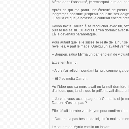
Même dans l’obscurité, je remarquai la raideur d
Après ce qui me parut une éternité de pleurs 
longtemps possible jusqu’au bout de ses doigts,
Jusqu’à ce que je notasse le couteau encore pré
Keynn invita Darren à se recoucher avec lui, off
puisse les saisir. Ou alors Darren dormait avec 
Là je devenais paranoïaque.
Pour autant que je le susse, le reste de la nuit se
réveillés. À part le mage. Quelqu’un avait-il vérifi
– Bonjour, salua Myrria un panier plein de victuail
Excellent timing.
– Alors j’ai réfléchi pendant la nuit, commença-t-el
– Et ? se méfia Darren.
Vu l’idée que sa mère avait eu la nuit dernière,
d’ailleurs que, tandis que le griffon avait disparu
– Je vais vous accompagner à Centralis et je me
Darren. N’est-ce pas ?
Elle s’était tournée vers Keynn pour confirmation.
– Darren n’a pas besoin de toi, il m’a moi maintena
Le sourire de Myrria vacilla un instant.