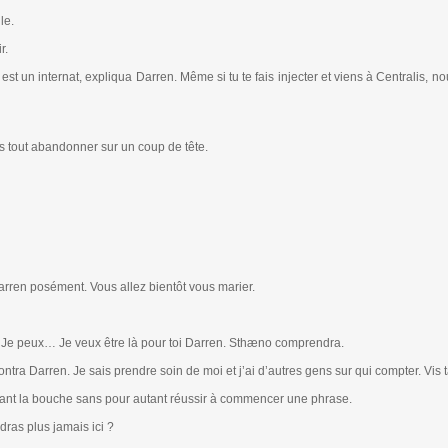
le.
r.
est un internat, expliqua Darren. Même si tu te fais injecter et viens à Centralis, n
pas tout abandonner sur un coup de tête.
arren posément. Vous allez bientôt vous marier.
e. Je peux… Je veux être là pour toi Darren. Sthæno comprendra.
ntra Darren. Je sais prendre soin de moi et j’ai d’autres gens sur qui compter. Vis t
rmant la bouche sans pour autant réussir à commencer une phrase.
ndras plus jamais ici ?