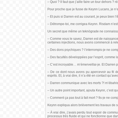
– Quoi ? Il faut que j’aille faire un tour dehors ? ré
Pour proche que je fusse de Keynn Lucans, je n’en
– Et puis si Darren est au courant, je peux bien l’ê
– Détrompe-toi, me corrigea Keynn. Risdam n’est p
Un secret que même un teknögrade ne connaissa
– Comme vous le savez, Darren est de naissance o
certaines injections, nous avons commencé à re
– Des dons psychiques ? l’interrompis-je ne com
– Des facultés développées par l’esprit, comme 
– C’est incroyable… m’émerveillai-je. Et Darren p
– De ce dont nous avons pu apercevoir au fil de
esprits. Et, à vrai dire, il n’a été en contact qu
– Darren communique avec les morts ?! m’ébahis
– Un autre point important, ajouta Keynn, c’est qu
– Comment ça pas tout à fait mort ? fis-je ne com
Keynn expliqua alors brièvement les travaux de 
– À vrai dire, j’avais perdu tout espoir de comm
processus très fluide et qui ne fonctionne que da