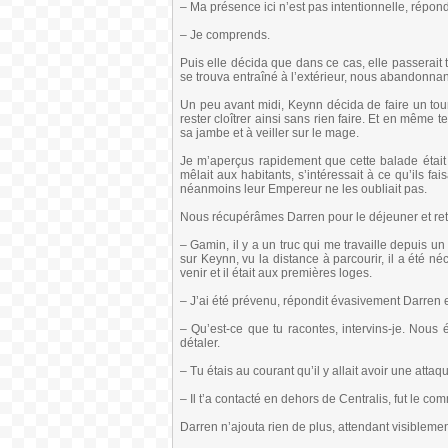
– Ma présence ici n’est pas intentionnelle, répond
– Je comprends.
Puis elle décida que dans ce cas, elle passerait t
se trouva entraîné à l’extérieur, nous abandonnan
Un peu avant midi, Keynn décida de faire un tour
rester cloîtrer ainsi sans rien faire. Et en même 
sa jambe et à veiller sur le mage.
Je m’aperçus rapidement que cette balade était
mêlait aux habitants, s’intéressait à ce qu’ils fa
néanmoins leur Empereur ne les oubliait pas.
Nous récupérâmes Darren pour le déjeuner et re
– Gamin, il y a un truc qui me travaille depuis 
sur Keynn, vu la distance à parcourir, il a été 
venir et il était aux premières loges.
– J’ai été prévenu, répondit évasivement Darren e
– Qu’est-ce que tu racontes, intervins-je. Nous 
détaler.
– Tu étais au courant qu’il y allait avoir une att
– Il t’a contacté en dehors de Centralis, fut le c
Darren n’ajouta rien de plus, attendant visibleme