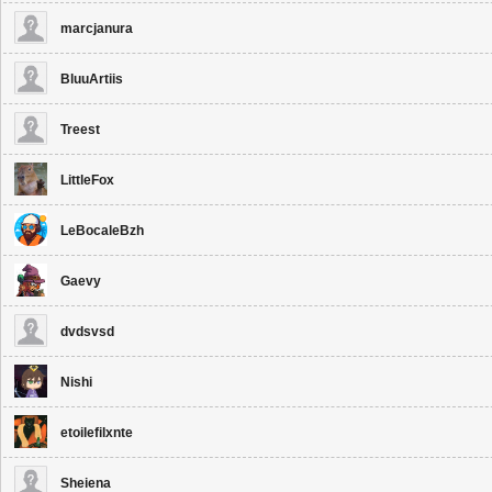
marcjanura
BluuArtiis
Treest
LittleFox
LeBocaleBzh
Gaevy
dvdsvsd
Nishi
etoilefilxnte
Sheiena