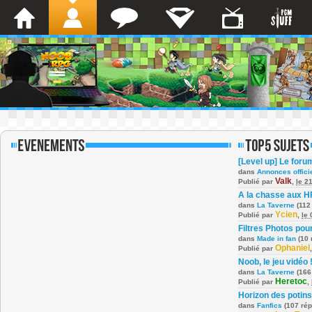
[Level up] Le foru
dans
Annonces offici
Valk
Publié par
,
le 2
A la chasse aux H
dans
La Taverne
(112
Ycien
Publié par
,
le
Filtres Photos po
dans
Made in fan
(10 
Ophaniel
Publié par
Noob, le jeu vidéo 
dans
La Taverne
(166
Heretoc
Publié par
,
Horizon des potins
dans
Fanfics
(107 ré