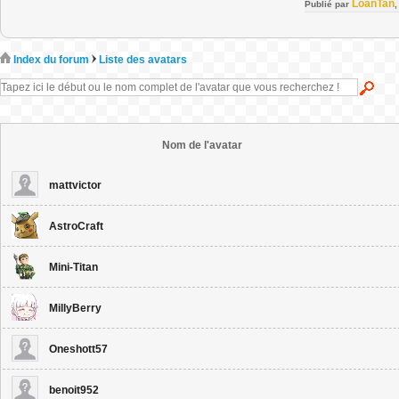
LoanTan
Publié par
Index du forum
Liste des avatars
Nom de l'avatar
mattvictor
AstroCraft
Mini-Titan
MillyBerry
Oneshott57
benoit952