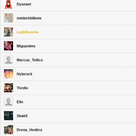
Dyanael
notdarkbilbote
LadyRavena
Miguanime
Marcus_Tellico
Hylarock
Tivolio
Ello
Skøëll
Drena_Hedëra