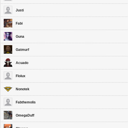
Justi
Fabi
Guna
Gatmurf
Acuado
Flolux
Nonotek
Fabthemolis
OmegaDuff