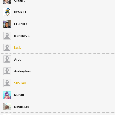
Chuuya
FENRILL
El30n0r3
jeanblur78
Ludy
Areb
Audreybleu
Siloulou
Muhan
Kevb8334