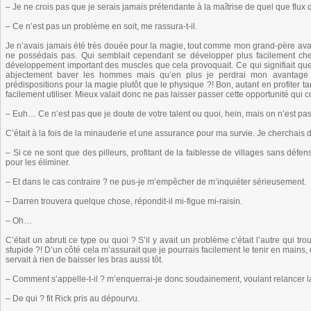
– Je ne crois pas que je serais jamais prétendante à la maîtrise de quel que flux q
– Ce n’est pas un problème en soit, me rassura-t-il.
Je n’avais jamais été très douée pour la magie, tout comme mon grand-père avant 
ne possédais pas. Qui semblait cependant se développer plus facilement che
développement important des muscles que cela provoquait. Ce qui signifiait qu
abjectement baver les hommes mais qu’en plus je perdrai mon avantage 
prédispositions pour la magie plutôt que le physique ?! Bon, autant en profiter t
facilement utiliser. Mieux valait donc ne pas laisser passer cette opportunité qui 
– Euh… Ce n’est pas que je doute de votre talent ou quoi, hein, mais on n’est pas 
C’était à la fois de la minauderie et une assurance pour ma survie. Je cherchais
– Si ce ne sont que des pilleurs, profitant de la faiblesse de villages sans défe
pour les éliminer.
– Et dans le cas contraire ? ne pus-je m’empêcher de m’inquiéter sérieusement.
– Darren trouvera quelque chose, répondit-il mi-figue mi-raisin.
– Oh…
C’était un abruti ce type ou quoi ? S’il y avait un problème c’était l’autre qui 
stupide ?! D’un côté cela m’assurait que je pourrais facilement le tenir en mains,
servait à rien de baisser les bras aussi tôt.
– Comment s’appelle-t-il ? m’enquerrai-je donc soudainement, voulant relancer l
– De qui ? fit Rick pris au dépourvu.