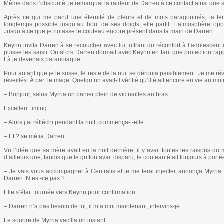
Même dans l’obscurité, je remarquai la raideur de Darren à ce contact ainsi que
Après ce qui me parut une éternité de pleurs et de mots baragouinés, la fem
longtemps possible jusqu’au bout de ses doigts, elle partit. L’atmosphère opp
Jusqu’à ce que je notasse le couteau encore présent dans la main de Darren.
Keynn invita Darren à se recoucher avec lui, offrant du réconfort à l’adolescent
puisse les saisir. Ou alors Darren dormait avec Keynn en tant que protection rap
Là je devenais paranoïaque.
Pour autant que je le susse, le reste de la nuit se déroula paisiblement. Je me rév
réveillés. À part le mage. Quelqu’un avait-il vérifié qu’il était encore en vie au mo
– Bonjour, salua Myrria un panier plein de victuailles au bras.
Excellent timing.
– Alors j’ai réfléchi pendant la nuit, commença-t-elle.
– Et ? se méfia Darren.
Vu l’idée que sa mère avait eu la nuit dernière, il y avait toutes les raisons d
d’ailleurs que, tandis que le griffon avait disparu, le couteau était toujours à por
– Je vais vous accompagner à Centralis et je me ferai injecter, annonça Myrria
Darren. N’est-ce pas ?
Elle s’était tournée vers Keynn pour confirmation.
– Darren n’a pas besoin de toi, il m’a moi maintenant, intervins-je.
Le sourire de Myrria vacilla un instant.