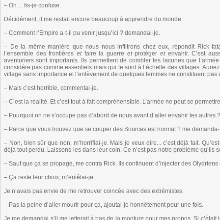
– Oh… fis-je confuse.
Décidément, il me restait encore beaucoup à apprendre du monde.
– Comment l’Empire a-t-il pu venir jusqu’ici ? demandai-je.
– De la même manière que nous nous infiltrons chez eux, répondit Rick fatal
l’ensemble des frontières
et
faire la guerre
et
protéger
et
envahir. C’est aus
aventuriers sont importants. Ils permettent de combler les lacunes que l’arm
considère pas comme essentiels mais qui le sont à l’échelle des villages. Auriez-
village sans importance et l’enlèvement de quelques femmes ne constituent pas u
– Mais c’est horrible, commentai-je.
– C’est la réalité. Et c’est tout à fait compréhensible. L’armée ne peut se permett
– Pourquoi on ne s’occupe pas d’abord de nous avant d’aller envahir les autres ? f
– Parce que vous trouvez que se couper des Sources est normal ? me demanda-t-il
– Non, bien sûr que non, m’horrifiai-je. Mais je veux dire... c’est déjà fait. Qu’e
déjà tout perdu. Laissons-les dans leur coin. Ce n’est pas notre problème qu’ils s
– Sauf que ça se propage, me contra Rick. Ils continuent d’injecter des Olydriens
– Ça reste leur choix, m’entêtai-je.
Je n’avais pas envie de me retrouver coincée avec des extrémistes.
– Pas la peine d’aller mourir pour ça, ajoutai-je honnêtement pour une fois.
Je me demandai s’il me jetterait à bas de la monture pour mes propos. Si c’était le