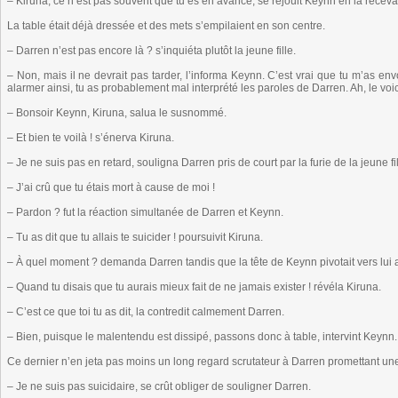
– Kiruna, ce n’est pas souvent que tu es en avance, se réjouit Keynn en la receva
La table était déjà dressée et des mets s’empilaient en son centre.
– Darren n’est pas encore là ? s’inquiéta plutôt la jeune fille.
– Non, mais il ne devrait pas tarder, l’informa Keynn. C’est vrai que tu m’as en
alarmer ainsi, tu as probablement mal interprété les paroles de Darren. Ah, le voi
– Bonsoir Keynn, Kiruna, salua le susnommé.
– Et bien te voilà ! s’énerva Kiruna.
– Je ne suis pas en retard, souligna Darren pris de court par la furie de la jeune fil
– J’ai crû que tu étais mort à cause de moi !
– Pardon ? fut la réaction simultanée de Darren et Keynn.
– Tu as dit que tu allais te suicider ! poursuivit Kiruna.
– À quel moment ? demanda Darren tandis que la tête de Keynn pivotait vers lui a
– Quand tu disais que tu aurais mieux fait de ne jamais exister ! révéla Kiruna.
– C’est ce que toi tu as dit, la contredit calmement Darren.
– Bien, puisque le malentendu est dissipé, passons donc à table, intervint Keynn.
Ce dernier n’en jeta pas moins un long regard scrutateur à Darren promettant une 
– Je ne suis pas suicidaire, se crût obliger de souligner Darren.