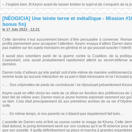
– J’espère bien, fit Keynn avant de laisser tomber le sujet et de s’enquérir de la 
[NÉOGICIA] Une teinte terne et métallique - Mission #1
bonus fin)
le 17 July 2022 - 12:21
Cette dernière n’eut aucunement besoin d’être persuadée à converser. Remarq
profita pleinement pour accaparer l’attention. Keynn essaya d’attirer Darren dan
pas matière sur les sujets mondains en général et ce qui pouvait susciter l’intérêt
Il aurait plus volontiers parlé de la guerre contre la Coalition, de la polit
Cependant, cela aurait probablement rapidement atteint au secret-défense au
dernière.
Darren nota d’ailleurs qu’elle parlait soit d’elle-même de manière extrêmement pos
somme toute qu’aucune interaction de sa part n’était nécessaire et ne l’écoutait q
– … Des crépinettes de pieds de cochoboule ! se réjouissait présentement Kiruna.
Keynn avait en effet choisi les mets de ce dîner en fonction des préférences de l
bien fait de même avec Darren mais le jeune homme exprimait rarement ses goûts e
sa faim. Cela était principalement dû aux premières années de sa vie d’Olydrie
suite.
– … En même temps, si nos parents ne s’étaient pas stupidement fait tués…
L’assiette de Darren vola et finit sa course contre le visage de Kiruna. Cette de
était debout, le poing fermement serré sur son couteau qu’il se fît violence pour d
que son assiette. Il quitta définitivement sa place et marcha à grandes enjambées 