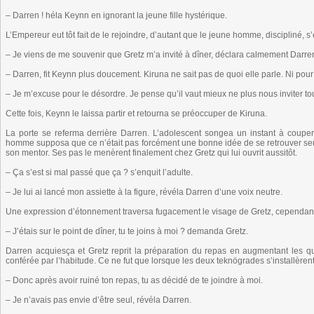
– Darren ! héla Keynn en ignorant la jeune fille hystérique.
L’Empereur eut tôt fait de le rejoindre, d’autant que le jeune homme, discipliné, s
– Je viens de me souvenir que Gretz m’a invité à dîner, déclara calmement Darre
– Darren, fit Keynn plus doucement. Kiruna ne sait pas de quoi elle parle. Ni pou
– Je m’excuse pour le désordre. Je pense qu’il vaut mieux ne plus nous inviter
Cette fois, Keynn le laissa partir et retourna se préoccuper de Kiruna.
La porte se referma derrière Darren. L’adolescent songea un instant à couper c
homme supposa que ce n’était pas forcément une bonne idée de se retrouver seul
son mentor. Ses pas le menèrent finalement chez Gretz qui lui ouvrit aussitôt.
– Ça s’est si mal passé que ça ? s’enquit l’adulte.
– Je lui ai lancé mon assiette à la figure, révéla Darren d’une voix neutre.
Une expression d’étonnement traversa fugacement le visage de Gretz, cependant,
– J’étais sur le point de dîner, tu te joins à moi ? demanda Gretz.
Darren acquiesça et Gretz reprit la préparation du repas en augmentant les qu
conférée par l’habitude. Ce ne fut que lorsque les deux teknögrades s’installèr
– Donc après avoir ruiné ton repas, tu as décidé de te joindre à moi.
– Je n’avais pas envie d’être seul, révéla Darren.