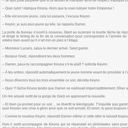
– Je suis juste perplexe que tu la laisses te manquer ainsi de respect, expliqua D
– Quel culot ! répliqua Kiruna. Alors que tu oses tutoyer notre Empereur !
– Elle est encore jeune, cela lui passera, l’excusa Keynn.
– Keynn, je suis plus jeune qu’elle, lui rappela Darren.
La porte du bureau s’ouvrit à nouveau, ôtant au suzerain la lourde tâche de répo
et dirigé le timing de la fin de la conversation pour correspondre à l’arrivée du
visière bien avant qu’il n’ait mis un pied à l’étage.
– Monsieur Lucans, salua le dernier arrivé. Salut gamin.
– Bonjour Gretz, répondirent les deux hommes.
– Darren, peux-tu raccompagner Kiruna s’il-te-plaît ? sollicita Keynn.
– À tes ordres, répondit automatiquement le jeune homme avant de procéder à l
– Nous dînerons tous les trois ensemble ce soir, décréta Keynn.
– Quoi ?! lâcha Kiruna tandis que Darren se raidissait imperceptiblement. Dîner 
Un rire amusé sortit de la gorge de Gretz en apprenant la nouvelle.
– Et bien ça promet pour ce soir… se divertit le teknögrade. T’inquiète pas gami
quoi trouver une crise à gérer pour que ce soit annulé. Et sinon, tu peux toujours 
– Comme tu voudras Keynn, répondit Darren même si cette idée le laissait toujou
Puis il sortit accompagné de Kiruna qui se répandait en jérémiades sans pour 