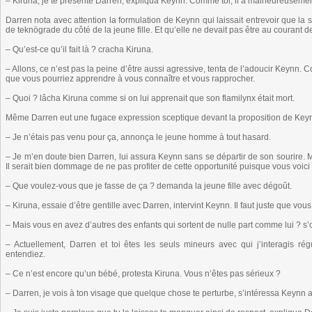
– Kiruna, je te présente Darren, expliqua Keynn. Comme toi, il a malheureusemen
Darren nota avec attention la formulation de Keynn qui laissait entrevoir que la
de teknögrade du côté de la jeune fille. Et qu’elle ne devait pas être au courant d
– Qu’est-ce qu’il fait là ? cracha Kiruna.
– Allons, ce n’est pas la peine d’être aussi agressive, tenta de l’adoucir Keynn. 
que vous pourriez apprendre à vous connaître et vous rapprocher.
– Quoi ? lâcha Kiruna comme si on lui apprenait que son flamilynx était mort.
Même Darren eut une fugace expression sceptique devant la proposition de Key
– Je n’étais pas venu pour ça, annonça le jeune homme à tout hasard.
– Je m’en doute bien Darren, lui assura Keynn sans se départir de son sourire. Ma
Il serait bien dommage de ne pas profiter de cette opportunité puisque vous voici
– Que voulez-vous que je fasse de ça ? demanda la jeune fille avec dégoût.
– Kiruna, essaie d’être gentille avec Darren, intervint Keynn. Il faut juste que vo
– Mais vous en avez d’autres des enfants qui sortent de nulle part comme lui ? s’o
– Actuellement, Darren et toi êtes les seuls mineurs avec qui j’interagis ré
entendiez.
– Ce n’est encore qu’un bébé, protesta Kiruna. Vous n’êtes pas sérieux ?
– Darren, je vois à ton visage que quelque chose te perturbe, s’intéressa Keynn 