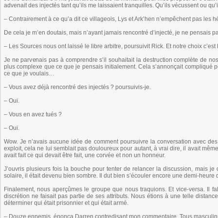
advenait des injectés tant qu’ils me laissaient tranquilles. Qu’ils vécussent ou qu
– Contrairement à ce qu’a dit ce villageois, Lys et Ark’hen n’empêchent pas les hé
De cela je m’en doutais, mais n’ayant jamais rencontré d’injecté, je ne pensais pas
– Les Sources nous ont laissé le libre arbitre, poursuivit Rick. Et notre choix c’est 
Je ne parvenais pas à comprendre s’il souhaitait la destruction complète de nos e
plus complexe que ce que je pensais initialement. Cela s’annonçait compliqué pour 
ce que je voulais…
– Vous avez déjà rencontré des injectés ? poursuivis-je.
– Oui.
– Vous en avez tués ?
– Oui.
Wow. Je n’avais aucune idée de comment poursuivre la conversation avec des 
exploit, cela ne lui semblait pas douloureux pour autant, à vrai dire, il avait mêm
avait fait ce qui devait être fait, une corvée et non un honneur.
J’ouvris plusieurs fois la bouche pour tenter de relancer la discussion, mais j
solaire, il était devenu bien sombre. Il dut bien s’écouler encore une demi-heure
Finalement, nous aperçûmes le groupe que nous traquions. Et vice-versa. Il falla
discrétion ne faisait pas partie de ses attributs. Nous étions à une telle distance
déterminer qui était prisonnier et qui était armé.
– Douze ennemis, énonça Darren contredisant mon commentaire. Tous masculins. V