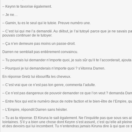
– Keynn te favorise également.
– Je ne…
– Gamin, tu es le seul qui le tutoie. Preuve numéro une.
– C’est lui qui me l’a demandé. Au début, je l’ai tutoyé parce que je ne savais pa
pouvais continuer de le tutoyer.
– Ça n’en demeure pas moins un passe-droit.
Darren ne semblait pas entièrement convaincu.
– Tu pourrais lui demander n’importe quoi, je suis sûr qu’il te l’accorderait, ajouta
– Pourquoi je lui demanderais n’importe quoi ? s’étonna Darren.
En réponse Gretz lui ébouriffa les cheveux.
– C’est vrai que ce n’est pas ton genre, commenta l’adulte.
– Ce n’est pas dangereux de pouvoir demander ce que l’on veut ? demanda Dar
– Entre Nox qui est le numéro deux de notre faction et le bien-être de l’Empire, q
– L’Empire, répondit Darren sans hésiter.
– Tu as ta réponse. Et Kiruna le sait également. Ne t’inquiète pas que sous ses air
lointaines. S’il y a bien une chose dont Keynn s’est assuré, c’est qu’elle ait ple
et des devoirs qui lui incombent. Tu n’entendras jamais Kiruna dire à qui que ce 