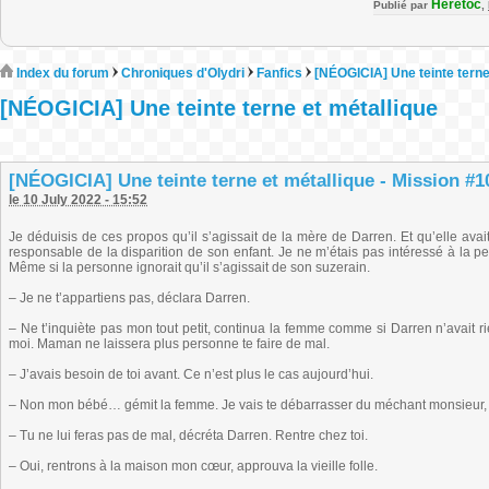
Heretoc
Publié par
,
Index du forum
Chroniques d'Olydri
Fanfics
[NÉOGICIA] Une teinte terne
[NÉOGICIA] Une teinte terne et métallique
[NÉOGICIA] Une teinte terne et métallique - Mission #10
le 10 July 2022 - 15:52
Je déduisis de ces propos qu’il s’agissait de la mère de Darren. Et qu’elle av
responsable de la disparition de son enfant. Je ne m’étais pas intéressé à la p
Même si la personne ignorait qu’il s’agissait de son suzerain.
– Je ne t’appartiens pas, déclara Darren.
– Ne t’inquiète pas mon tout petit, continua la femme comme si Darren n’avait rie
moi. Maman ne laissera plus personne te faire de mal.
– J’avais besoin de toi avant. Ce n’est plus le cas aujourd’hui.
– Non mon bébé… gémit la femme. Je vais te débarrasser du méchant monsieur, t
– Tu ne lui feras pas de mal, décréta Darren. Rentre chez toi.
– Oui, rentrons à la maison mon cœur, approuva la vieille folle.