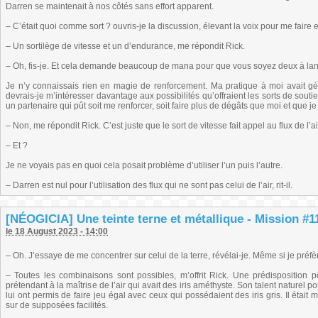
Darren se maintenait à nos côtés sans effort apparent.
– C’était quoi comme sort ? ouvris-je la discussion, élevant la voix pour me fair
– Un sortilège de vitesse et un d’endurance, me répondit Rick.
– Oh, fis-je. Et cela demande beaucoup de mana pour que vous soyez deux à lanc
Je n’y connaissais rien en magie de renforcement. Ma pratique à moi avait gén
devrais-je m’intéresser davantage aux possibilités qu’offraient les sorts de souti
un partenaire qui pût soit me renforcer, soit faire plus de dégâts que moi et que je 
– Non, me répondit Rick. C’est juste que le sort de vitesse fait appel au flux de l’a
– Et ?
Je ne voyais pas en quoi cela posait problème d’utiliser l’un puis l’autre.
– Darren est nul pour l’utilisation des flux qui ne sont pas celui de l’air, rit-il.
[NÉOGICIA] Une teinte terne et métallique - Mission #11
le 18 August 2023 - 14:00
– Oh. J’essaye de me concentrer sur celui de la terre, révélai-je. Même si je préfèr
– Toutes les combinaisons sont possibles, m’offrit Rick. Une prédisposition p
prétendant à la maîtrise de l’air qui avait des iris améthyste. Son talent naturel po
lui ont permis de faire jeu égal avec ceux qui possédaient des iris gris. Il ét
sur de supposées facilités.