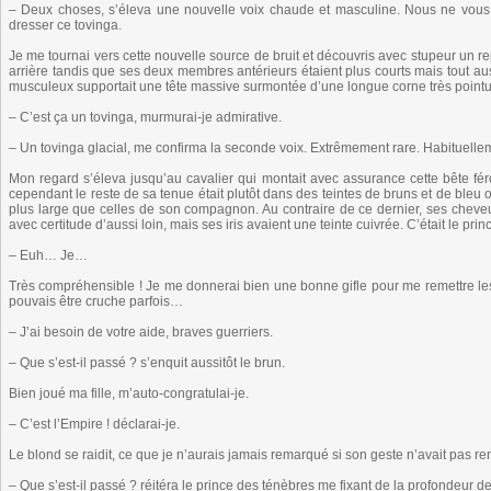
– Deux choses, s’éleva une nouvelle voix chaude et masculine. Nous ne vou
dresser ce tovinga.
Je me tournai vers cette nouvelle source de bruit et découvris avec stupeur un re
arrière tandis que ses deux membres antérieurs étaient plus courts mais tout au
musculeux supportait une tête massive surmontée d’une longue corne très pointue
– C’est ça un tovinga, murmurai-je admirative.
– Un tovinga glacial, me confirma la seconde voix. Extrêmement rare. Habituelle
Mon regard s’éleva jusqu’au cavalier qui montait avec assurance cette bête fé
cependant le reste de sa tenue était plutôt dans des teintes de bruns et de bleu 
plus large que celles de son compagnon. Au contraire de ce dernier, ses cheveux 
avec certitude d’aussi loin, mais ses iris avaient une teinte cuivrée. C’était le pri
– Euh… Je…
Très compréhensible ! Je me donnerai bien une bonne gifle pour me remettre les
pouvais être cruche parfois…
– J’ai besoin de votre aide, braves guerriers.
– Que s’est-il passé ? s’enquit aussitôt le brun.
Bien joué ma fille, m’auto-congratulai-je.
– C’est l’Empire ! déclarai-je.
Le blond se raidit, ce que je n’aurais jamais remarqué si son geste n’avait pas r
– Que s’est-il passé ? réitéra le prince des ténèbres me fixant de la profondeur de