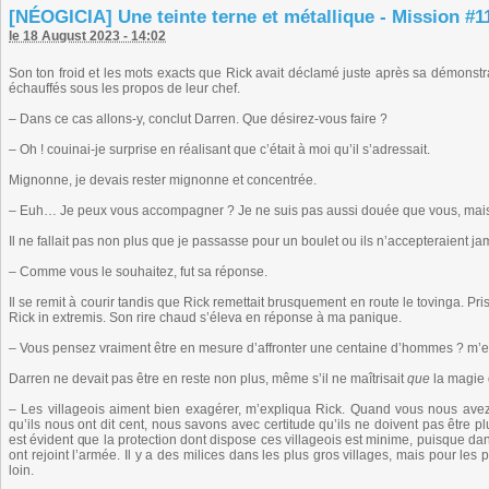
[NÉOGICIA] Une teinte terne et métallique - Mission #11
le 18 August 2023 - 14:02
Son ton froid et les mots exacts que Rick avait déclamé juste après sa démonstra
échauffés sous les propos de leur chef.
– Dans ce cas allons-y, conclut Darren. Que désirez-vous faire ?
– Oh ! couinai-je surprise en réalisant que c’était à moi qu’il s’adressait.
Mignonne, je devais rester mignonne et concentrée.
– Euh… Je peux vous accompagner ? Je ne suis pas aussi douée que vous, mais j
Il ne fallait pas non plus que je passasse pour un boulet ou ils n’accepteraient ja
– Comme vous le souhaitez, fut sa réponse.
Il se remit à courir tandis que Rick remettait brusquement en route le tovinga. Pr
Rick in extremis. Son rire chaud s’éleva en réponse à ma panique.
– Vous pensez vraiment être en mesure d’affronter une centaine d’hommes ? m’en
Darren ne devait pas être en reste non plus, même s’il ne maîtrisait
que
la magie 
– Les villageois aiment bien exagérer, m’expliqua Rick. Quand vous nous avez 
qu’ils nous ont dit cent, nous savons avec certitude qu’ils ne doivent pas être p
est évident que la protection dont dispose ces villageois est minime, puisque dan
ont rejoint l’armée. Il y a des milices dans les plus gros villages, mais pour les
loin.