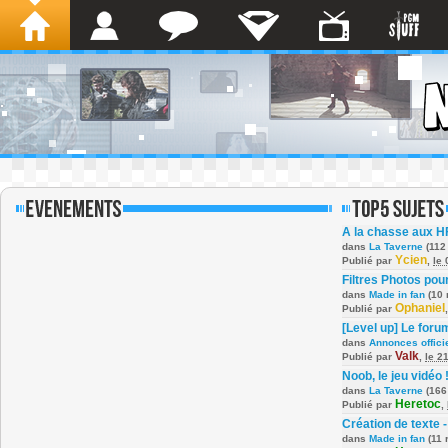
A la chasse aux H
dans
La Taverne
(112
Ycien
Publié par
,
le
Filtres Photos po
dans
Made in fan
(10 
Ophaniel
Publié par
[Level up] Le foru
dans
Annonces offici
Valk
Publié par
,
le 2
Noob, le jeu vidéo 
dans
La Taverne
(166
Heretoc
Publié par
,
Création de texte -
dans
Made in fan
(11 