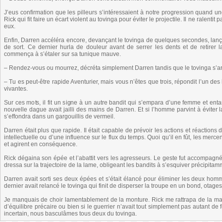
J’eus confirmation que les pilleurs s’intéressaient à notre progression quand un
Rick qui fit faire un écart violent au tovinga pour éviter le projectile. Il ne ralenti
eux.
Enfin, Darren accéléra encore, devançant le tovinga de quelques secondes, lanç
de sort. Ce dernier hurla de douleur avant de serrer les dents et de retirer 
commença à s’étaler sur sa tunique mauve.
– Rendez-vous ou mourrez, décréta simplement Darren tandis que le tovinga s’arrêt
– Tu es peut-être rapide Aventurier, mais vous n’êtes que trois, répondit l’un
vivantes.
Sur ces mots, il fit un signe à un autre bandit qui s’empara d’une femme et entam
nouvelle dague avait jailli des mains de Darren. Et si l’homme parvint à éviter l
s’effondra dans un gargouillis de vermeil.
Darren était plus que rapide. Il était capable de prévoir les actions et réaction
intellectuelle ou d’une influence sur le flux du temps. Quoi qu’il en fût, les mer
et agirent en conséquence.
Rick dégaina son épée et l’abattit vers les agresseurs. Le geste fut accompa
dressa sur la trajectoire de la lame, obligeant les bandits à s’esquiver précipitam
Darren avait sorti ses deux épées et s’était élancé pour éliminer les deux hom
dernier avait relancé le tovinga qui finit de disperser la troupe en un bond, otage
Je manquais de choir lamentablement de la monture. Rick me rattrapa de la main
d’équilibre précaire ou bien si le guerrier n’avait tout simplement pas autant
incertain, nous basculâmes tous deux du tovinga.