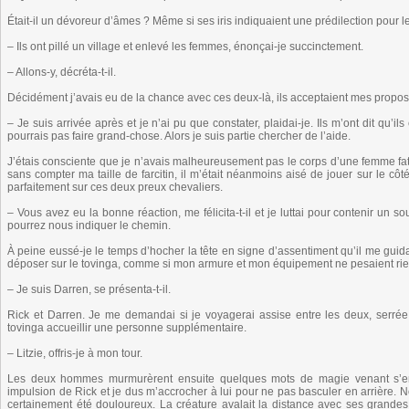
Était-il un dévoreur d’âmes ? Même si ses iris indiquaient une prédilection pour le f
– Ils ont pillé un village et enlevé les femmes, énonçai-je succinctement.
– Allons-y, décréta-t-il.
Décidément j’avais eu de la chance avec ces deux-là, ils acceptaient mes prop
– Je suis arrivée après et je n’ai pu que constater, plaidai-je. Ils m’ont dit qu’il
pourrais pas faire grand-chose. Alors je suis partie chercher de l’aide.
J’étais consciente que je n’avais malheureusement pas le corps d’une femme fa
sans compter ma taille de farcitin, il m’était néanmoins aisé de jouer sur le cô
parfaitement sur ces deux preux chevaliers.
– Vous avez eu la bonne réaction, me félicita-t-il et je luttai pour contenir un s
pourrez nous indiquer le chemin.
À peine eussé-je le temps d’hocher la tête en signe d’assentiment qu’il me gui
déposer sur le tovinga, comme si mon armure et mon équipement ne pesaient rien. 
– Je suis Darren, se présenta-t-il.
Rick et Darren. Je me demandai si je voyagerai assise entre les deux, serré
tovinga accueillir une personne supplémentaire.
– Litzie, offris-je à mon tour.
Les deux hommes murmurèrent ensuite quelques mots de magie venant s’enr
impulsion de Rick et je dus m’accrocher à lui pour ne pas basculer en arrière. N
certainement été douloureux. La créature avalait la distance avec ses grandes