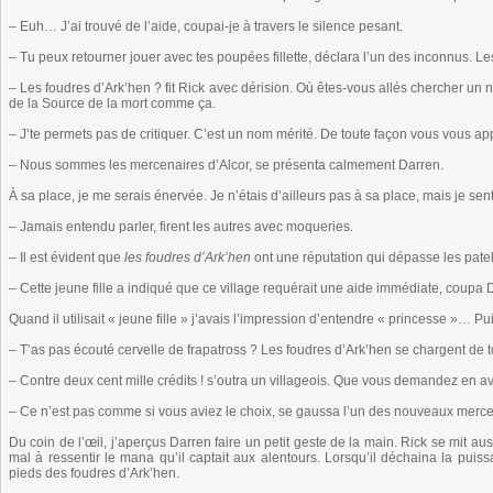
– Euh… J’ai trouvé de l’aide, coupai-je à travers le silence pesant.
– Tu peux retourner jouer avec tes poupées fillette, déclara l’un des inconnus. Le
– Les foudres d’Ark’hen ? fit Rick avec dérision. Où êtes-vous allés chercher un n
de la Source de la mort comme ça.
– J’te permets pas de critiquer. C’est un nom mérité. De toute façon vous vous 
– Nous sommes les mercenaires d’Alcor, se présenta calmement Darren.
À sa place, je me serais énervée. Je n’étais d’ailleurs pas à sa place, mais je se
– Jamais entendu parler, firent les autres avec moqueries.
– Il est évident que
les foudres d’Ark’hen
ont une réputation qui dépasse les pateli
– Cette jeune fille a indiqué que ce village requérait une aide immédiate, coupa D
Quand il utilisait « jeune fille » j’avais l’impression d’entendre « princesse »… P
– T’as pas écouté cervelle de frapatross ? Les foudres d’Ark’hen se chargent de t
– Contre deux cent mille crédits ! s’outra un villageois. Que vous demandez en a
– Ce n’est pas comme si vous aviez le choix, se gaussa l’un des nouveaux merce
Du coin de l’œil, j’aperçus Darren faire un petit geste de la main. Rick se mit au
mal à ressentir le mana qu’il captait aux alentours. Lorsqu’il déchaina la pui
pieds des foudres d’Ark’hen.