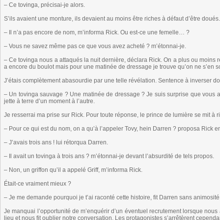
– Ce tovinga, précisai-je alors.
S’ils avaient une monture, ils devaient au moins être riches à défaut d’être doués.
– Il n’a pas encore de nom, m’informa Rick. Ou est-ce une femelle… ?
– Vous ne savez même pas ce que vous avez acheté ? m’étonnai-je.
– Ce tovinga nous a attaqués la nuit dernière, déclara Rick. On a plus ou moins ré
a encore du boulot mais pour une matinée de dressage je trouve qu’on ne s’en so
J’étais complètement abasourdie par une telle révélation. Sentence à inverser don
– Un tovinga sauvage ? Une matinée de dressage ? Je suis surprise que vous arriv
jette à terre d’un moment à l’autre.
Je resserrai ma prise sur Rick. Pour toute réponse, le prince de lumière se mit à ri
– Pour ce qui est du nom, on a qu’à l’appeler Tovy, hein Darren ? proposa Rick en
– J’avais trois ans ! lui rétorqua Darren.
– Il avait un tovinga à trois ans ? m’étonnai-je devant l’absurdité de tels propos.
– Non, un griffon qu’il a appelé Griff, m’informa Rick.
Était-ce vraiment mieux ?
– Je me demande pourquoi je t’ai raconté cette histoire, fit Darren sans animosité
Je manquai l’opportunité de m’enquérir d’un éventuel recrutement lorsque nous at
lieu et nous fit oublier notre conversation. Les protagonistes s’arrêtèrent cepend