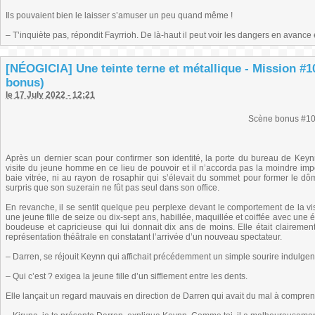
Ils pouvaient bien le laisser s’amuser un peu quand même !
– T’inquiète pas, répondit Fayrrioh. De là-haut il peut voir les dangers en avance
[NÉOGICIA] Une teinte terne et métallique - Mission #1
bonus)
le 17 July 2022 - 12:21
Scène bonus #1
Après un dernier scan pour confirmer son identité, la porte du bureau de Keynn
visite du jeune homme en ce lieu de pouvoir et il n’accorda pas la moindre imp
baie vitrée, ni au rayon de rosaphir qui s’élevait du sommet pour former le dôme
surpris que son suzerain ne fût pas seul dans son office.
En revanche, il se sentit quelque peu perplexe devant le comportement de la visite
une jeune fille de seize ou dix-sept ans, habillée, maquillée et coiffée avec une 
boudeuse et capricieuse qui lui donnait dix ans de moins. Elle était clairemen
représentation théâtrale en constatant l’arrivée d’un nouveau spectateur.
– Darren, se réjouit Keynn qui affichait précédemment un simple sourire indulgen
– Qui c’est ? exigea la jeune fille d’un sifflement entre les dents.
Elle lançait un regard mauvais en direction de Darren qui avait du mal à comprend