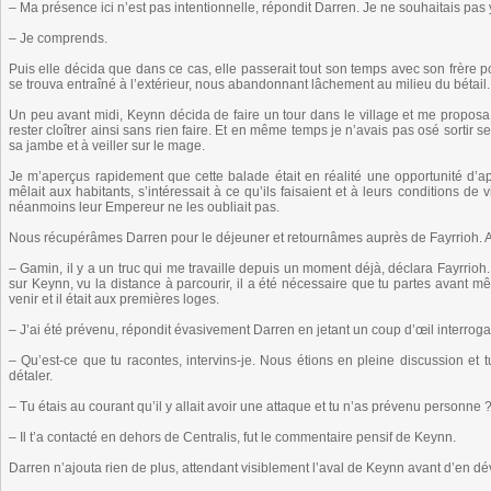
– Ma présence ici n’est pas intentionnelle, répondit Darren. Je ne souhaitais pas 
– Je comprends.
Puis elle décida que dans ce cas, elle passerait tout son temps avec son frère pou
se trouva entraîné à l’extérieur, nous abandonnant lâchement au milieu du bétail.
Un peu avant midi, Keynn décida de faire un tour dans le village et me proposa
rester cloîtrer ainsi sans rien faire. Et en même temps je n’avais pas osé sortir 
sa jambe et à veiller sur le mage.
Je m’aperçus rapidement que cette balade était en réalité une opportunité d’
mêlait aux habitants, s’intéressait à ce qu’ils faisaient et à leurs conditions de
néanmoins leur Empereur ne les oubliait pas.
Nous récupérâmes Darren pour le déjeuner et retournâmes auprès de Fayrrioh. 
– Gamin, il y a un truc qui me travaille depuis un moment déjà, déclara Fayrrioh
sur Keynn, vu la distance à parcourir, il a été nécessaire que tu partes avant
venir et il était aux premières loges.
– J’ai été prévenu, répondit évasivement Darren en jetant un coup d’œil interrog
– Qu’est-ce que tu racontes, intervins-je. Nous étions en pleine discussion et
détaler.
– Tu étais au courant qu’il y allait avoir une attaque et tu n’as prévenu personne 
– Il t’a contacté en dehors de Centralis, fut le commentaire pensif de Keynn.
Darren n’ajouta rien de plus, attendant visiblement l’aval de Keynn avant d’en dé