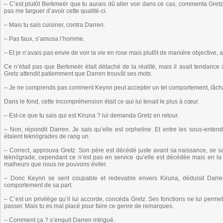
– C’est plutôt Berkmeër que tu aurais dû aller voir dans ce cas, commenta Gretz.
pas me targuer d’avoir cette qualité-ci.
– Mais tu sais cuisiner, contra Darren.
– Pas faux, s’amusa l’homme.
– Et je n’avais pas envie de voir la vie en rose mais plutôt de manière objective, 
Ce n’était pas que Berkmeër était détaché de la réalité, mais il avait tendance à
Gretz attendit patiemment que Darren trouvât ses mots.
– Je ne comprends pas comment Keynn peut accepter un tel comportement, lâcha
Dans le fond, cette incompréhension était ce qui lui tenait le plus à cœur.
– Est-ce que tu sais qui est Kiruna ? lui demanda Gretz en retour.
– Non, répondit Darren. Je sais qu’elle est orpheline. Et entre les sous-ente
étaient teknögrades de rang un.
– Correct, approuva Gretz. Son père est décédé juste avant sa naissance, se s
teknögrade, cependant ce n’est pas en service qu’elle est décédée mais en la
malheurs que nous ne pouvons éviter.
– Donc Keynn se sent coupable et redevable envers Kiruna, déduisit Darre
comportement de sa part.
– C’est un privilège qu’il lui accorde, concéda Gretz. Ses fonctions ne lui permet
passer. Mais tu es mal placé pour faire ce genre de remarques.
– Comment ça ? s’enquit Darren intrigué.