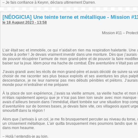
– Je fais confiance à Keynn, déclara ultimement Darren.
[NÉOGICIA] Une teinte terne et métallique - Mission #1
le 18 August 2023 - 13:58
Mission #11 – Protec
L’air était sec et immobile, ce qui n’aidait en rien ma respiration haletante. Une
lourde à porter ! Je devais vraiment investir dans une monture. Dès que j’aurais 
de pouvoir récupérer l’armure de mon grand-père et de pouvoir la faire modifi
baiser sur la joue. Idem pour ma hache de combat. Être aventurière n’était pas 
J’avais grandi avec les récits de mon grand-père et avais décidé de suivre sa voie.
choisir de me raconter ses plus beaux exploits et ses aventures les plus palpit
descendance, je ne leur narrerai pas mes débuts pénibles et piétons. J’aur
monde pour m’entraîner et me préparer.
À la place de son expérience, j’avais sa vieille armure, sa vieille hache et mon i
m’étais rapidement aperçu que je n’irai pas bien loin seule avec mon manque
avais d’ailleurs besoin dans l’immédiat, étant tombée sur une situation trop com
d’aventurière sur de bonnes bases, je devais faire vite, ces villageois ayant urge
smourbiff dans la région !
Alors que j’arrivais à un col, je me fis brusquement percuter au niveau du torse,
un crissement métallique. L’air quitta brusquement mes poumons tandis que l
dans mon heaume.
– Holà ! entendis-je au loin.