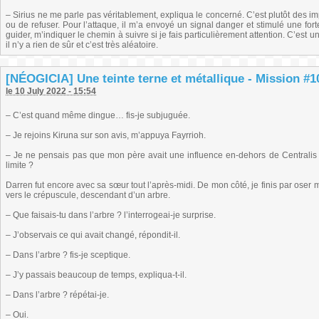
– Sirius ne me parle pas véritablement, expliqua le concerné. C’est plutôt des imp
ou de refuser. Pour l’attaque, il m’a envoyé un signal danger et stimulé une for
guider, m’indiquer le chemin à suivre si je fais particulièrement attention. C’e
il n’y a rien de sûr et c’est très aléatoire.
[NÉOGICIA] Une teinte terne et métallique - Mission #10 
le 10 July 2022 - 15:54
– C’est quand même dingue… fis-je subjuguée.
– Je rejoins Kiruna sur son avis, m’appuya Fayrrioh.
– Je ne pensais pas que mon père avait une influence en-dehors de Central
limite ?
Darren fut encore avec sa sœur tout l’après-midi. De mon côté, je finis par oser 
vers le crépuscule, descendant d’un arbre.
– Que faisais-tu dans l’arbre ? l’interrogeai-je surprise.
– J’observais ce qui avait changé, répondit-il.
– Dans l’arbre ? fis-je sceptique.
– J’y passais beaucoup de temps, expliqua-t-il.
– Dans l’arbre ? répétai-je.
– Oui.