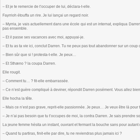
– Et je te remercie de t’occuper de lui, déclara-t-elle.
Fayrrioh étouffa un rire. Je lui lançai un regard noir.
– Myrria, je vais actuellement dans une école qui est un internat, expliqua Darren.
pas ensemble.
– Et il passe ses vacances avec moi, appuyai-je.
– Et tu as ta vie ici, conclut Darren. Tu ne peux pas tout abandonner sur un coup d
– Bien sûr que si ! protesta-t-elle. Je peux…
– Et Sthæno ? la coupa Darren.
Elle rougit.
– Comment tu… ? fit-elle embarrassée.
– Ce n’est guère compliqué à deviner, répondit Darren posément. Vous allez bien
Elle hocha la tête.
– Mais ce n’est pas grave, reprit-elle passionnée. Je peux… Je veux être là pou
– Je n’ai pas besoin que tu t’occupes de moi, la contra Darren. Je sais prendre soi
La jeune femme hésita un instant, ouvrant et fermant la bouche sans pour autan
– Quand tu partiras, finit-elle par dire, tu ne reviendras plus jamais ici ?