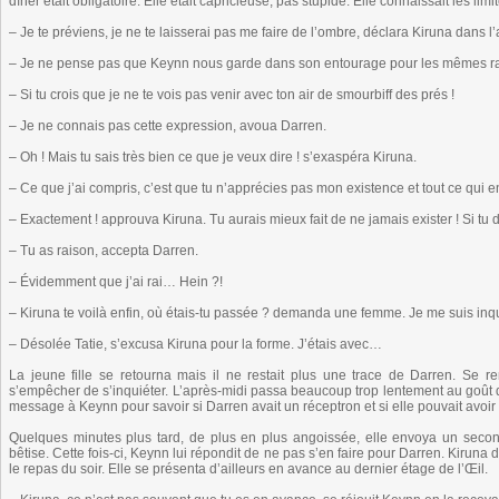
dîner était obligatoire. Elle était capricieuse, pas stupide. Elle connaissait les limi
– Je te préviens, je ne te laisserai pas me faire de l’ombre, déclara Kiruna dans l
– Je ne pense pas que Keynn nous garde dans son entourage pour les mêmes ra
– Si tu crois que je ne te vois pas venir avec ton air de smourbiff des prés !
– Je ne connais pas cette expression, avoua Darren.
– Oh ! Mais tu sais très bien ce que je veux dire ! s’exaspéra Kiruna.
– Ce que j’ai compris, c’est que tu n’apprécies pas mon existence et tout ce qui 
– Exactement ! approuva Kiruna. Tu aurais mieux fait de ne jamais exister ! Si tu
– Tu as raison, accepta Darren.
– Évidemment que j’ai rai… Hein ?!
– Kiruna te voilà enfin, où étais-tu passée ? demanda une femme. Je me suis i
– Désolée Tatie, s’excusa Kiruna pour la forme. J’étais avec…
La jeune fille se retourna mais il ne restait plus une trace de Darren. Se 
s’empêcher de s’inquiéter. L’après-midi passa beaucoup trop lentement au goût d
message à Keynn pour savoir si Darren avait un réceptron et si elle pouvait avoir 
Quelques minutes plus tard, de plus en plus angoissée, elle envoya un secon
bêtise. Cette fois-ci, Keynn lui répondit de ne pas s’en faire pour Darren. Kiruna
le repas du soir. Elle se présenta d’ailleurs en avance au dernier étage de l’Œil.