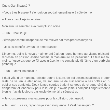
Que s’était-il passé ?
– Vous êtes blessée ? s’enquit-on soudainement juste à côté de moi.
– J’crois pas, fis-je incertaine.
Mon armure semblait avoir rempli son office.
– Euh… réalisai-je.
J’étais par contre incapable de me relever par mes propres moyens.
– Je suis coincée, avouai-je embarrassée.
L’inconnu, qui je le voyais maintenant était un jeune homme au visage plaisant 
redressa en position assise comme si mon armure ne pesait rien. La tête me tour
moins, j’espérais que ce fût avec grâce, je me sentais plutôt l’âme d’un burblobe 
pathétique.
– Euh… Merci, balbutiai-je.
Il était vêtu d’un manteau gris de bonne facture, de solides mais raffinées brod
reste de sa tenue était noire, de son armure de cuir souple à ses bottes en 
oublier ses gantelets. Deux lames courtes étaient rangées de chaque côté de sa
dangereux et ténébreux pour lesquels je n’avais jamais compris l’engouement d
bien je n’avais toujours pas envie de me faire séquestrer.
– Je vous présente mes excuses pour la collision, déclara-t-il.
– Je… euh… ça va, répondis-je avec éloquence. Il s’est passé quoi ?