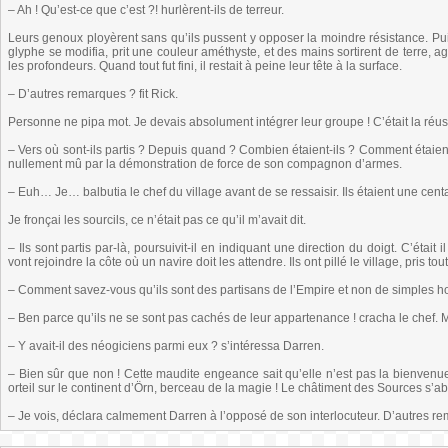
– Ah ! Qu’est-ce que c’est ?! hurlèrent-ils de terreur.
Leurs genoux ployèrent sans qu’ils pussent y opposer la moindre résistance. Puis i
glyphe se modifia, prit une couleur améthyste, et des mains sortirent de terre, 
les profondeurs. Quand tout fut fini, il restait à peine leur tête à la surface.
– D’autres remarques ? fit Rick.
Personne ne pipa mot. Je devais absolument intégrer leur groupe ! C’était la réuss
– Vers où sont-ils partis ? Depuis quand ? Combien étaient-ils ? Comment étaien
nullement mû par la démonstration de force de son compagnon d’armes.
– Euh… Je… balbutia le chef du village avant de se ressaisir. Ils étaient une cen
Je fronçai les sourcils, ce n’était pas ce qu’il m’avait dit.
– Ils sont partis par-là, poursuivit-il en indiquant une direction du doigt. C’était i
vont rejoindre la côte où un navire doit les attendre. Ils ont pillé le village, pris t
– Comment savez-vous qu’ils sont des partisans de l’Empire et non de simples h
– Ben parce qu’ils ne se sont pas cachés de leur appartenance ! cracha le chef. 
– Y avait-il des néogiciens parmi eux ? s’intéressa Darren.
– Bien sûr que non ! Cette maudite engeance sait qu’elle n’est pas la bienvenue i
orteil sur le continent d’Örn, berceau de la magie ! Le châtiment des Sources s’aba
– Je vois, déclara calmement Darren à l’opposé de son interlocuteur. D’autres r