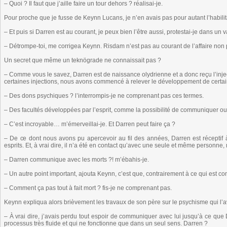
– Quoi ? Il faut que j’aille faire un tour dehors ? réalisai-je.
Pour proche que je fusse de Keynn Lucans, je n’en avais pas pour autant l’habili
– Et puis si Darren est au courant, je peux bien l’être aussi, protestai-je dans un v
– Détrompe-toi, me corrigea Keynn. Risdam n’est pas au courant de l’affaire non 
Un secret que même un teknögrade ne connaissait pas ?
– Comme vous le savez, Darren est de naissance olydrienne et a donc reçu l’inj
certaines injections, nous avons commencé à relever le développement de cert
– Des dons psychiques ? l’interrompis-je ne comprenant pas ces termes.
– Des facultés développées par l’esprit, comme la possibilité de communiquer o
– C’est incroyable… m’émerveillai-je. Et Darren peut faire ça ?
– De ce dont nous avons pu apercevoir au fil des années, Darren est réceptif à
esprits. Et, à vrai dire, il n’a été en contact qu’avec une seule et même personne
– Darren communique avec les morts ?! m’ébahis-je.
– Un autre point important, ajouta Keynn, c’est que, contrairement à ce qui est con
– Comment ça pas tout à fait mort ? fis-je ne comprenant pas.
Keynn expliqua alors brièvement les travaux de son père sur le psychisme qui l
– À vrai dire, j’avais perdu tout espoir de communiquer avec lui jusqu’à ce qu
processus très fluide et qui ne fonctionne que dans un seul sens. Darren ?