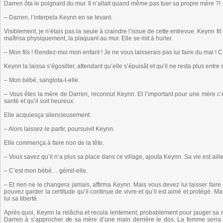
Darren ôta le poignard du mur. Il n’allait quand même pas tuer sa propre mère ?!
– Darren, l’interpela Keynn en se levant.
Visiblement, je n’étais pas la seule à craindre l’issue de cette entrevue. Keynn fit
maîtrisa physiquement, la plaquant au mur. Elle se mit à hurler.
– Mon fils ! Rendez-moi mon enfant ! Je ne vous laisserais pas lui faire du mal ! C
Keynn la laissa s’égosiller, attendant qu’elle s’épuisât et qu’il ne resta plus ent
– Mon bébé, sanglota-t-elle.
– Vous êtes la mère de Darren, reconnut Keynn. Et l’important pour une mère c’e
santé et qu’il soit heureux.
Elle acquiesça silencieusement.
– Alors laissez-le partir, poursuivit Keynn.
Elle commença à faire non de la tête.
– Vous savez qu’il n’a plus sa place dans ce village, ajouta Keynn. Sa vie est ail
– C’est mon bébé… gémit-elle.
– Et rien ne le changera jamais, affirma Keynn. Mais vous devez lui laisser faire
pouvez garder la certitude qu’il continue de vivre et qu’il est aimé et protégé. M
lui sa liberté.
Après quoi, Keynn la relâcha et recula lentement, probablement pour jauger sa ré
Darren à s’approcher de sa mère d’une main derrière le dos. La femme serra a