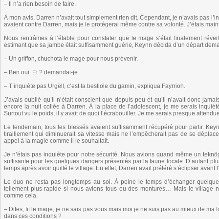
– Il n’a rien besoin de faire.
À mon avis, Darren n’avait tout simplement rien dit. Cependant, je n’avais pas l’in
avaient contre Darren, mais je le protégerai même contre sa volonté. J’étais mai
Nous rentrâmes à l’étable pour constater que le mage s’était finalement réveillé.
estimant que sa jambe était suffisamment guérie, Keynn décida d’un départ dema
– Un griffon, chuchota le mage pour nous prévenir.
– Ben oui. Et ? demandai-je.
– T’inquiète pas Urgëll, c’est la bestiole du gamin, expliqua Fayrrioh.
J’avais oublié qu’il n’était conscient que depuis peu et qu’il n’avait donc jama
encore la nuit collée à Darren. À la place de l’adolescent, je me serais inquié
Surtout vu le poids, il y avait de quoi l’écrabouiller. Je me serais presque attendu
Le lendemain, tous les blessés avaient suffisamment récupéré pour partir. Keynn
tiraillement qui diminuerait sa vitesse mais ne l’empêcherait pas de se déplacer
appel à la magie comme il le souhaitait.
Je n’étais pas inquiète pour notre sécurité. Nous avions quand même un teknö
suffisante pour les quelques dangers présentés par la faune locale. D’autant plus
temps après avoir quitté le village. En effet, Darren avait préféré s’éclipser avant
Le duo ne resta pas longtemps au sol. À peine le temps d’échanger quelques 
tellement plus rapide si nous avions tous eu des montures… Mais le village n’
comme cela.
– Dites, fit le mage, je ne sais pas vous mais moi je ne suis pas au mieux de ma
dans ces conditions ?