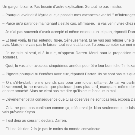
Un garçon bizarre. Pas besoin d’autre explication. Surtout ne pas insister.
– Pourquoi avoir dit à Myrria que je passais mes vacances avec toi ? m’interroge
– Parce qu’à partir de maintenant c’est le cas, affirmai-je. Tu vas venir vivre chez 
– Je n’ai pas souvenir d’avoir accepté ni même entendu un tel plan, répondit Dar
– Et bien voilà, tu l’as entendu, fis-je. Sérieusement, tu ne vas pas refuser une 
avis. Mais je ne vais pas te laisser tout seul et à la rue. Tu peux compter sur moi 
– Je ne suis ni seul, ni à la rue, m’opposa Darren. Merci pour la proposition
scolaires.
– Quoi, tu vas aller avec ces cinquièmes années pour être leur bonniche ? m’exas
– J’ignore pourquoi tu t’entêtes avec eux, répondit Darren. Ils ne sont pas tels qu
– Oh, s’il-te-plait, ne me prends pas pour une idiote, sifflai-je. Je t’ai vu par
bizarrement, tu ne revenais que plusieurs jours plus tard, manquant même des 
encore amoché. Alors ne vient pas me dire qu’ils ne te font aucun mal.
– L’événement et la conséquence que tu as observés ne sont pas liés, exposa Da
– Cela ne peut pas continuer comme ça, m’énervai-je. Non seulement tu te fais
vais prévenir Keynn.
– Il est déjà au courant, déclara Darren.
– Et il ne fait rien ? fis-je pas le moins du monde convaincue.