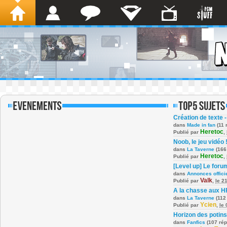
Création de texte -
dans
Made in fan
(11 
Heretoc
Publié par
,
Noob, le jeu vidéo 
dans
La Taverne
(166
Heretoc
Publié par
,
[Level up] Le foru
dans
Annonces offici
Valk
Publié par
,
le 2
A la chasse aux H
dans
La Taverne
(112
Ycien
Publié par
,
le
Horizon des potins
dans
Fanfics
(107 ré