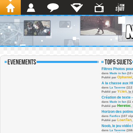
Filtres Photos po
dans
Made in fan
(10 
Ophaniel
Publié par
A la chasse aux H
dans
La Taverne
(112
Ycien
Publié par
,
le
Création de texte -
dans
Made in fan
(11 
Heretoc
Publié par
,
Horizon des potins
dans
Fanfics
(107 ré
LoanTan
Publié par
Noob, le jeu vidéo 
dans
La Taverne
(166