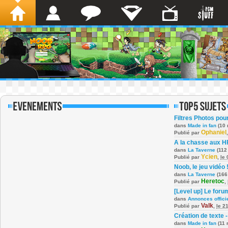
Filtres Photos po
dans
Made in fan
(10 
Ophaniel
Publié par
A la chasse aux H
dans
La Taverne
(112
Ycien
Publié par
,
le
Noob, le jeu vidéo 
dans
La Taverne
(166
Heretoc
Publié par
,
[Level up] Le foru
dans
Annonces offici
Valk
Publié par
,
le 2
Création de texte -
dans
Made in fan
(11 