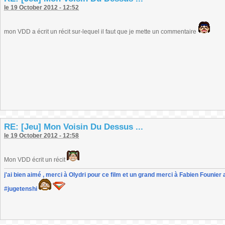
le 19 October 2012 - 12:52
mon VDD a écrit un récit sur-lequel il faut que je mette un commentaire
RE: [Jeu] Mon Voisin Du Dessus ...
le 19 October 2012 - 12:58
Mon VDD écrit un récit
j'ai bien aimé , merci à Olydri pour ce film et un grand merci à Fabien Founier 
#jugetenshi