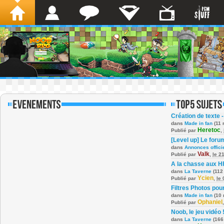
Création de texte -
dans
Made in fan
(11 
Heretoc
Publié par
,
[Level up] Le foru
dans
Annonces offici
Valk
Publié par
,
le 2
A la chasse aux H
dans
La Taverne
(112
Ycien
Publié par
,
le
Filtres Photos po
dans
Made in fan
(10 
Ophaniel
Publié par
Noob, le jeu vidéo 
dans
La Taverne
(166