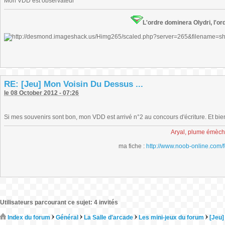
Mon VDD est observateur
L'ordre dominera Olydri, l'ord
RE: [Jeu] Mon Voisin Du Dessus ...
le 08 October 2012 - 07:26
Si mes souvenirs sont bon, mon VDD est arrivé n°2 au concours d'écriture. Et bie
Aryal, plume émèc
ma fiche :
http://www.noob-online.com/
Utilisateurs parcourant ce sujet: 4 invités
Index du forum
Général
La Salle d'arcade
Les mini-jeux du forum
[Jeu]