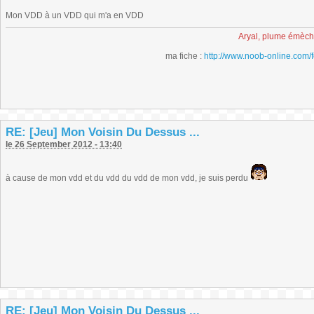
Mon VDD à un VDD qui m'a en VDD
Aryal, plume émèc
ma fiche :
http://www.noob-online.com/
RE: [Jeu] Mon Voisin Du Dessus ...
le 26 September 2012 - 13:40
à cause de mon vdd et du vdd du vdd de mon vdd, je suis perdu
RE: [Jeu] Mon Voisin Du Dessus ...