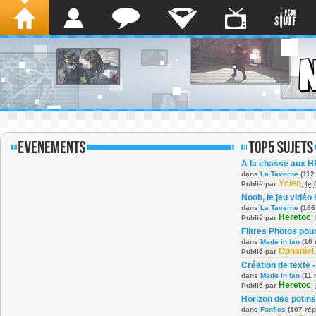
A la chasse aux H
dans
La Taverne
(112
Ycien
Publié par
,
le
Noob, le jeu vidéo 
dans
La Taverne
(166
Heretoc
Publié par
,
Filtres Photos po
dans
Made in fan
(10 
Ophaniel
Publié par
Création de texte -
dans
Made in fan
(11 
Heretoc
Publié par
,
Horizon des potins
dans
Fanfics
(107 ré