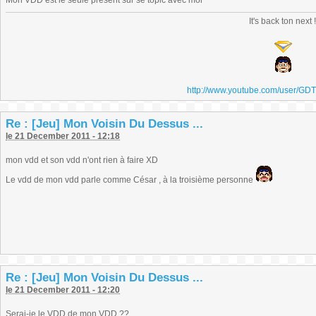
Mon VDD est le seule présent sur se topic avec moi
It's back ton next 
http://www.youtube.com/user/GD
Re : [Jeu] Mon Voisin Du Dessus ...
le 21 December 2011 - 12:18
mon vdd et son vdd n'ont rien à faire XD
Le vdd de mon vdd parle comme César , à la troisième personne
Re : [Jeu] Mon Voisin Du Dessus ...
le 21 December 2011 - 12:20
Serai-je le VDD de mon VDD ??