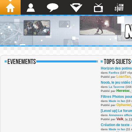
Horizon des potins
dans
Fanfics
(107 ré
LoanTan
Publié par
Noob, le jeu vidéo 
dans
La Taverne
(166
Heretoc
Publié par
,
Filtres Photos po
dans
Made in fan
(10 
Ophaniel
Publié par
[Level up] Le foru
dans
Annonces offici
Valk
Publié par
,
le 2
Création de texte -
dans
Made in fan
(11 