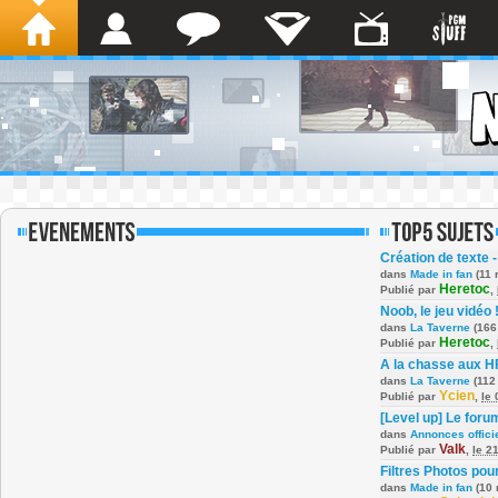
Création de texte -
dans
Made in fan
(11 
Heretoc
Publié par
,
Noob, le jeu vidéo 
dans
La Taverne
(166
Heretoc
Publié par
,
A la chasse aux H
dans
La Taverne
(112
Ycien
Publié par
,
le
[Level up] Le foru
dans
Annonces offici
Valk
Publié par
,
le 2
Filtres Photos po
dans
Made in fan
(10 