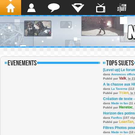
[Level up] Le foru
dans
Annonces offici
Valk
Publié par
,
le 2
A la chasse aux H
dans
La Taverne
(112
Ycien
Publié par
,
le
Création de texte -
dans
Made in fan
(11 
Heretoc
Publié par
,
Horizon des potins
dans
Fanfics
(107 ré
LoanTan
Publié par
Filtres Photos po
dans
Made in fan
(10 