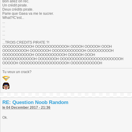
Bon allez on rec.
Un crédit pirate.
Deux crédits pirate.
Parie que Gaea va me le sucrer.
What?!C'est...
...
...
...
...
...
...TROIS CREDITS PIRATE ?!
OOOOOOOOOOOH OOOOOOOOOOOOH OOOOH OOOOOH OOOH
OOOOOOOOOH OOOOOOOH OOOOOOOOOOOOH OOOOOOOOOH
OOOOOOOOOOOH OOOOOOOOOOOH OOOOOH OOOH
OOOOOOOOOOOOH OOOOOOOH OOOOOOOOOOOOOOOOOOOOOOOH
OOOOOH OOOOOOOOOOOOOOOOOOH OOOOOOOOOOOH
Tu veux un crack?
RE: Question Noob Random
le 04 December 2017 - 21:36
Ok.