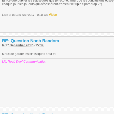
Est-ce que publier les statistiques que je récolte, ainsi que les conclusions et sp
chaque jour les joueurs qui désespèrent d'obtenir le triple Sparadrap ? :)
Vidon
Édité
le 16 December 2017 - 15:46
par
RE: Question Noob Random
le 17 December 2017 - 15:39
Merci de garder tes statistiques pour toi ...
Lili, Noob Dev' Communication