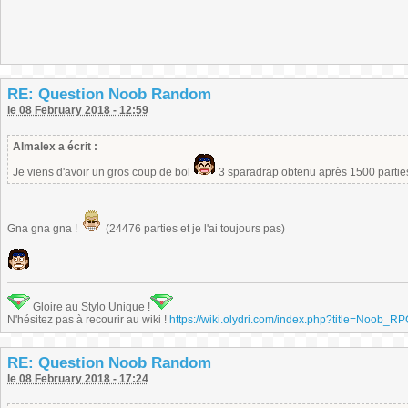
RE: Question Noob Random
le 08 February 2018 - 12:59
Almalex a écrit :
Je viens d'avoir un gros coup de bol
3 sparadrap obtenu après 1500 parti
Gna gna gna !
(24476 parties et je l'ai toujours pas)
Gloire au Stylo Unique !
N'hésitez pas à recourir au wiki !
https://wiki.olydri.com/index.php?title=Noob_R
RE: Question Noob Random
le 08 February 2018 - 17:24