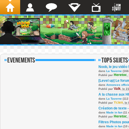
Noob, le jeu vidéo 
dans
La Taverne
(166
Heretoc
Publié par
,
[Level up] Le foru
dans
Annonces offici
Valk
Publié par
,
le 2
A la chasse aux H
dans
La Taverne
(112
Ycien
Publié par
,
le
Création de texte -
dans
Made in fan
(11 
Heretoc
Publié par
,
Filtres Photos po
dans
Made in fan
(10 