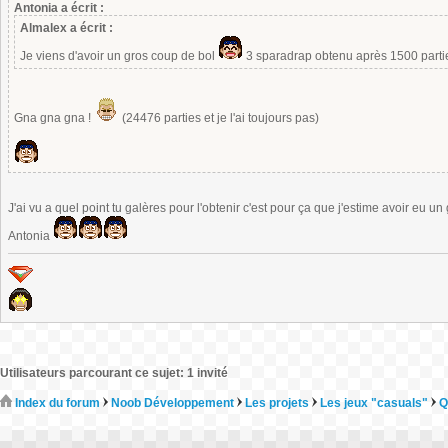
Antonia a écrit :
Almalex a écrit :
Je viens d'avoir un gros coup de bol
3 sparadrap obtenu après 1500 part
Gna gna gna !
(24476 parties et je l'ai toujours pas)
J'ai vu a quel point tu galères pour l'obtenir c'est pour ça que j'estime avoir eu u
Antonia
Utilisateurs parcourant ce sujet: 1 invité
Index du forum
Noob Développement
Les projets
Les jeux "casuals"
Q