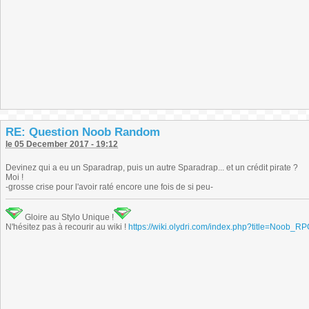
RE: Question Noob Random
le 05 December 2017 - 19:12
Devinez qui a eu un Sparadrap, puis un autre Sparadrap... et un crédit pirate ?
Moi !
-grosse crise pour l'avoir raté encore une fois de si peu-
Gloire au Stylo Unique !
N'hésitez pas à recourir au wiki !
https://wiki.olydri.com/index.php?title=Noob_R