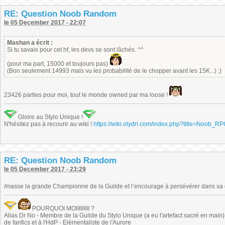
RE: Question Noob Random
le 05 December 2017 - 22:07
Mashan a écrit :
Si tu savais pour cet hf, les devs se sont lâchés. ^^
(pour ma part, 15000 et toujours pas)
(Bon seulement 14993 mais vu les probabilité de le chopper avant les 15K...) ;)
23426 parties pour moi, tout le monde owned par ma loose !
Gloire au Stylo Unique !
N'hésitez pas à recourir au wiki !
https://wiki.olydri.com/index.php?title=Noob_R
RE: Question Noob Random
le 05 December 2017 - 23:29
/masse la grande Championne de la Guilde et l’encourage à persévérer dans sa 
POURQUOI MOIIIIIIIII ?
Alias Dr No - Membre de la Guilde du Stylo Unique (a eu l'artefact sacré en main) -
de fanfics et à l'HdP - Elémentaliste de l'Aurore