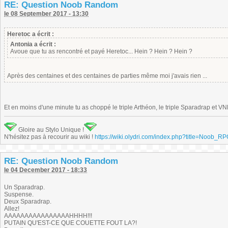
RE: Question Noob Random
le 08 September 2017 - 13:30
Heretoc a écrit :
Antonia a écrit :
Avoue que tu as rencontré et payé Heretoc... Hein ? Hein ? Hein ?
Après des centaines et des centaines de parties même moi j'avais rien ...
Et en moins d'une minute tu as choppé le triple Arthéon, le triple Sparadrap et VN
Gloire au Stylo Unique !
N'hésitez pas à recourir au wiki !
https://wiki.olydri.com/index.php?title=Noob_R
RE: Question Noob Random
le 04 December 2017 - 18:33
Un Sparadrap.
Suspense.
Deux Sparadrap.
Allez!
AAAAAAAAAAAAAAAAHHHH!!!
PUTAIN QU'EST-CE QUE COUETTE FOUT LA?!