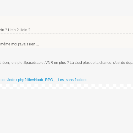
ein ? Hein ? Hein ?
même moi j'avais rien ...
théon, le triple Sparadrap et VNR en plus ? Là c'est plus de la chance, c'est du do
ydri.com/index.php?title=Noob_RPG_:_Les_sans-factions