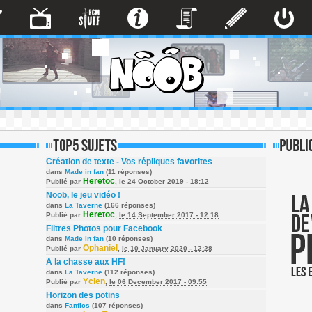
Création de texte - Vos répliques favorites
dans
Made in fan
(11 réponses)
Heretoc
Publié par
,
le 24 October 2019 - 18:12
Noob, le jeu vidéo !
dans
La Taverne
(166 réponses)
Heretoc
Publié par
,
le 14 September 2017 - 12:18
Filtres Photos pour Facebook
dans
Made in fan
(10 réponses)
Ophaniel
Publié par
,
le 10 January 2020 - 12:28
A la chasse aux HF!
dans
La Taverne
(112 réponses)
Ycien
Publié par
,
le 06 December 2017 - 09:55
Horizon des potins
dans
Fanfics
(107 réponses)