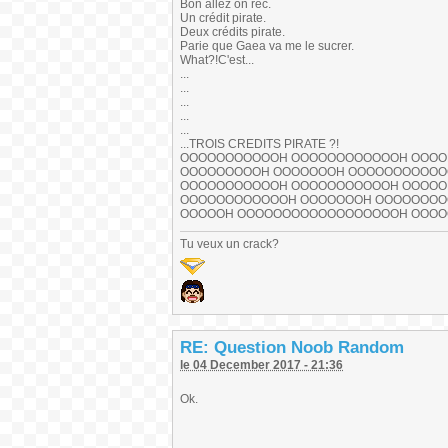
Bon allez on rec.
Un crédit pirate.
Deux crédits pirate.
Parie que Gaea va me le sucrer.
What?!C'est...
...
...
...
...
...
...TROIS CREDITS PIRATE ?!
OOOOOOOOOOOH OOOOOOOOOOOOH OOOO
OOOOOOOOOH OOOOOOOH OOOOOOOOOOO
OOOOOOOOOOOH OOOOOOOOOOOH OOOOO
OOOOOOOOOOOOH OOOOOOOH OOOOOOO
OOOOOH OOOOOOOOOOOOOOOOOOH OOO
Tu veux un crack?
RE: Question Noob Random
le 04 December 2017 - 21:36
Ok.