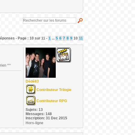
éponses - Page : 10 sur 11 -
1
...
5
6
7
8
9
10
11
rien ^^
Dédé83
Contributeur Trilogie
Contributeur RPG
Sujets: 13
Messages: 148
Inscription: 31 Dec 2015
Hors-ligne