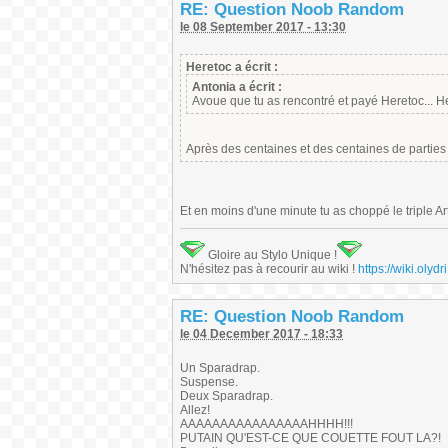
RE: Question Noob Random
le 08 September 2017 - 13:30
Heretoc a écrit :
Antonia a écrit :
Avoue que tu as rencontré et payé Heretoc... H
Après des centaines et des centaines de parties 
Et en moins d'une minute tu as choppé le triple Ar
Gloire au Stylo Unique !
N'hésitez pas à recourir au wiki !
https://wiki.ol
RE: Question Noob Random
le 04 December 2017 - 18:33
Un Sparadrap.
Suspense.
Deux Sparadrap.
Allez!
AAAAAAAAAAAAAAAAHHHH!!!
PUTAIN QU'EST-CE QUE COUETTE FOUT LA?!