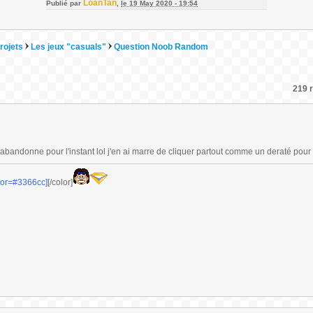
LoanTan
Publié par
,
le 19 May 2020 - 19:54
rojets
Les jeux "casuals"
Question Noob Random
219 r
 j'abandonne pour l'instant lol j'en ai marre de cliquer partout comme un deraté pour 
lor=#3366cc]
[/color]