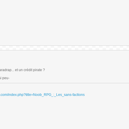
adrap... et un crédit pirate ?
si peu-
ydri.com/index.php?title=Noob_RPG_:_Les_sans-factions