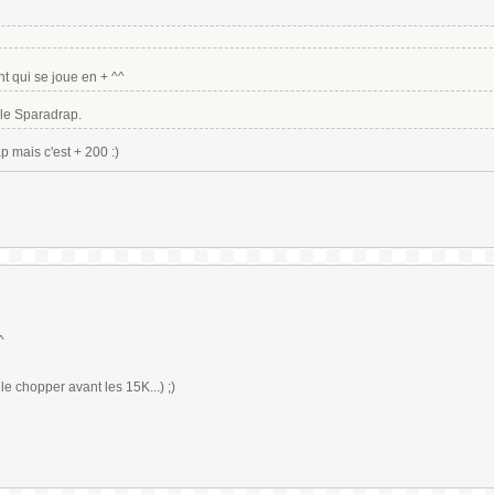
t qui se joue en + ^^
iple Sparadrap.
p mais c'est + 200 :)
^
e chopper avant les 15K...) ;)