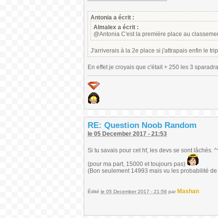
Antonia a écrit :
Almalex a écrit :
@Antonia C'est la première place au classemen
J'arriverais à la 2e place si j'attrapais enfin le tr
En effet je croyais que c'était + 250 les 3 sparadra
RE: Question Noob Random
le 05 December 2017 - 21:53
Si tu savais pour cet hf, les devs se sont lâchés. ^
(pour ma part, 15000 et toujours pas)
(Bon seulement 14993 mais vu les probabilité de l
Mashan
Édité
le 05 December 2017 - 21:56
par