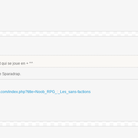
 qui se joue en + ^^
ple Sparadrap.
ydri.com/index.php?title=Noob_RPG_:_Les_sans-factions