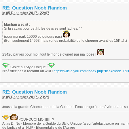
RE: Question Noob Random
le 05 December 2017 - 22:07
Mashan a écrit :
Si tu savais pour cet hf, les devs se sont lâchés. ^^
(pour ma part, 15000 et toujours pas)
(Bon seulement 14993 mais vu les probabilité de le chopper avant les 15K...) ;)
23426 parties pour moi, tout le monde owned par ma loose !
Gloire au Stylo Unique !
N'hésitez pas à recourir au wiki !
https://wiki.olydri.com/index.php?title=Noob_R
RE: Question Noob Random
le 05 December 2017 - 23:29
/masse la grande Championne de la Guilde et l’encourage à persévérer dans sa 
POURQUOI MOIIIIIIIII ?
Alias Dr No - Membre de la Guilde du Stylo Unique (a eu l'artefact sacré en main) -
de fanfics et à l'HdP - Elémentaliste de l'Aurore