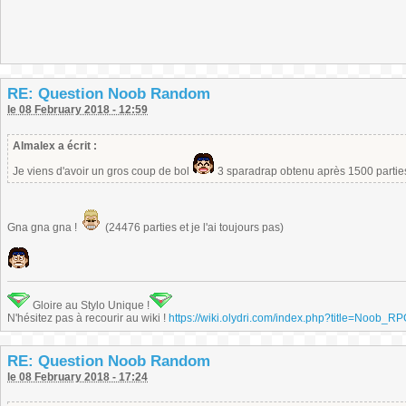
RE: Question Noob Random
le 08 February 2018 - 12:59
Almalex a écrit :
Je viens d'avoir un gros coup de bol
3 sparadrap obtenu après 1500 parti
Gna gna gna !
(24476 parties et je l'ai toujours pas)
Gloire au Stylo Unique !
N'hésitez pas à recourir au wiki !
https://wiki.olydri.com/index.php?title=Noob_R
RE: Question Noob Random
le 08 February 2018 - 17:24