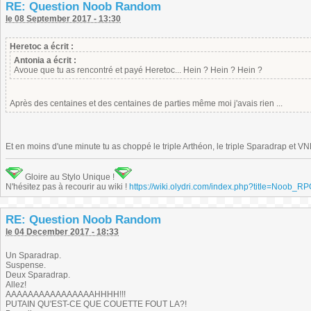
RE: Question Noob Random
le 08 September 2017 - 13:30
Heretoc a écrit :
Antonia a écrit :
Avoue que tu as rencontré et payé Heretoc... Hein ? Hein ? Hein ?
Après des centaines et des centaines de parties même moi j'avais rien ...
Et en moins d'une minute tu as choppé le triple Arthéon, le triple Sparadrap et VN
Gloire au Stylo Unique !
N'hésitez pas à recourir au wiki !
https://wiki.olydri.com/index.php?title=Noob_R
RE: Question Noob Random
le 04 December 2017 - 18:33
Un Sparadrap.
Suspense.
Deux Sparadrap.
Allez!
AAAAAAAAAAAAAAAAHHHH!!!
PUTAIN QU'EST-CE QUE COUETTE FOUT LA?!