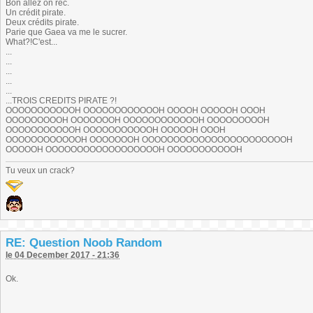
Bon allez on rec.
Un crédit pirate.
Deux crédits pirate.
Parie que Gaea va me le sucrer.
What?!C'est...
...
...
...
...
...
...TROIS CREDITS PIRATE ?!
OOOOOOOOOOOH OOOOOOOOOOOOH OOOOH OOOOOH OOOH
OOOOOOOOOH OOOOOOOH OOOOOOOOOOOOH OOOOOOOOOH
OOOOOOOOOOOH OOOOOOOOOOOH OOOOOH OOOH
OOOOOOOOOOOOH OOOOOOOH OOOOOOOOOOOOOOOOOOOOOOOH
OOOOOH OOOOOOOOOOOOOOOOOOH OOOOOOOOOOOH
Tu veux un crack?
RE: Question Noob Random
le 04 December 2017 - 21:36
Ok.