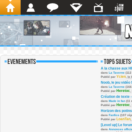
A la chasse aux H
dans
La Taverne
(112
Ycien
Publié par
,
le
Noob, le jeu vidéo 
dans
La Taverne
(166
Heretoc
Publié par
,
Création de texte -
dans
Made in fan
(11 
Heretoc
Publié par
,
Horizon des potins
dans
Fanfics
(107 ré
LoanTan
Publié par
[Level up] Le foru
dans
Annonces offici