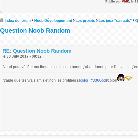
Valk
Publié par
,
le 2
Index du forum
Noob Développement
Les projets
Les jeux "casuals"
Q
Question Noob Random
RE: Question Noob Random
le 30 July 2017 - 09:32
A part pour vérifier ma théorie si elle sera bonne j'abandonne pour l'instant lol j
N'aide que tes vrais amis et non les profiteurs.
[color=#3366cc]
[/color]