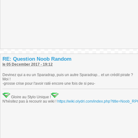
RE: Question Noob Random
le 05 December 2017 - 19:12
Devinez qui a eu un Sparadrap, puis un autre Sparadrap... et un crédit pirate ?
Moi !
-grosse crise pour l'avoir raté encore une fois de si peu-
Gloire au Stylo Unique !
N'hésitez pas à recourir au wiki !
https://wiki.olydri.com/index.php?title=Noob_R