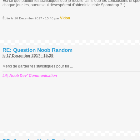
Est-ce que publier les statistiques que je récolte, ainsi que les conclusions et sp
chaque jour les joueurs qui désespèrent d'obtenir le triple Sparadrap ? :)
Vidon
Édité
le 16 December 2017 - 15:46
par
RE: Question Noob Random
le 17 December 2017 - 15:39
Merci de garder tes statistiques pour toi ...
Lili, Noob Dev' Communication