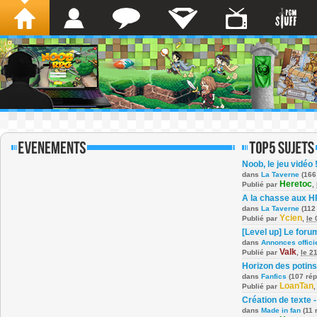
Noob, le jeu vidéo 
dans
La Taverne
(166
Heretoc
Publié par
,
A la chasse aux H
dans
La Taverne
(112
Ycien
Publié par
,
le
[Level up] Le foru
dans
Annonces offici
Valk
Publié par
,
le 2
Horizon des potins
dans
Fanfics
(107 ré
LoanTan
Publié par
Création de texte -
dans
Made in fan
(11 