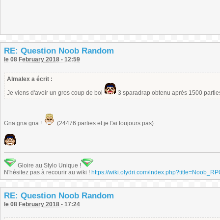
RE: Question Noob Random
le 08 February 2018 - 12:59
Almalex a écrit :
Je viens d'avoir un gros coup de bol
3 sparadrap obtenu après 1500 parti
Gna gna gna !
(24476 parties et je l'ai toujours pas)
Gloire au Stylo Unique !
N'hésitez pas à recourir au wiki !
https://wiki.olydri.com/index.php?title=Noob_R
RE: Question Noob Random
le 08 February 2018 - 17:24