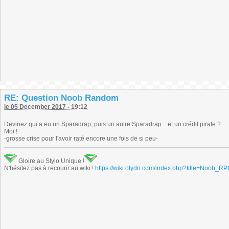
RE: Question Noob Random
le 05 December 2017 - 19:12
Devinez qui a eu un Sparadrap, puis un autre Sparadrap... et un crédit pirate ?
Moi !
-grosse crise pour l'avoir raté encore une fois de si peu-
Gloire au Stylo Unique !
N'hésitez pas à recourir au wiki !
https://wiki.olydri.com/index.php?title=Noob_R