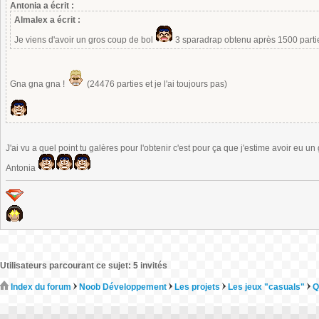
Antonia a écrit :
Almalex a écrit :
Je viens d'avoir un gros coup de bol
3 sparadrap obtenu après 1500 part
Gna gna gna !
(24476 parties et je l'ai toujours pas)
J'ai vu a quel point tu galères pour l'obtenir c'est pour ça que j'estime avoir eu u
Antonia
Utilisateurs parcourant ce sujet: 5 invités
Index du forum
Noob Développement
Les projets
Les jeux "casuals"
Q