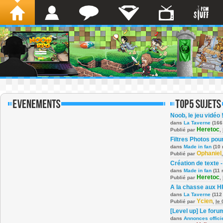
Noob, le jeu vidéo 
dans
La Taverne
(166
Heretoc
Publié par
,
Filtres Photos po
dans
Made in fan
(10 
Ophaniel
Publié par
Création de texte -
dans
Made in fan
(11 
Heretoc
Publié par
,
A la chasse aux H
dans
La Taverne
(112
Ycien
Publié par
,
le
[Level up] Le foru
dans
Annonces offici