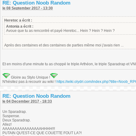
RE: Question Noob Random
le 08 September 2017 - 13:30
Heretoc a écrit :
Antonia a écrit :
Avoue que tu as rencontré et payé Heretoc... Hein ? Hein ? Hein ?
Après des centaines et des centaines de parties même moi j'avais rien ...
Et en moins d'une minute tu as choppé le triple Arthéon, le triple Sparadrap et VN
Gloire au Stylo Unique !
N'hésitez pas à recourir au wiki !
https://wiki.olydri.com/index.php?title=Noob_R
RE: Question Noob Random
le 04 December 2017 - 18:33
Un Sparadrap.
Suspense.
Deux Sparadrap.
Allez!
AAAAAAAAAAAAAAAAHHHH!!!
PUTAIN QU'EST-CE QUE COUETTE FOUT LA?!