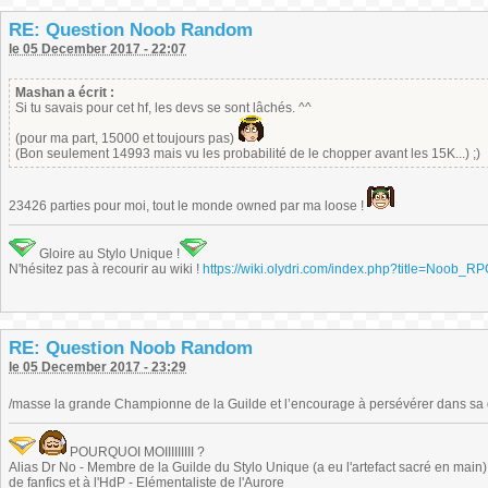
RE: Question Noob Random
le 05 December 2017 - 22:07
Mashan a écrit :
Si tu savais pour cet hf, les devs se sont lâchés. ^^
(pour ma part, 15000 et toujours pas)
(Bon seulement 14993 mais vu les probabilité de le chopper avant les 15K...) ;)
23426 parties pour moi, tout le monde owned par ma loose !
Gloire au Stylo Unique !
N'hésitez pas à recourir au wiki !
https://wiki.olydri.com/index.php?title=Noob_R
RE: Question Noob Random
le 05 December 2017 - 23:29
/masse la grande Championne de la Guilde et l’encourage à persévérer dans sa 
POURQUOI MOIIIIIIIII ?
Alias Dr No - Membre de la Guilde du Stylo Unique (a eu l'artefact sacré en main) -
de fanfics et à l'HdP - Elémentaliste de l'Aurore