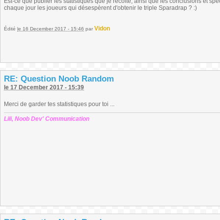
Est-ce que publier les statistiques que je récolte, ainsi que les conclusions et sp
chaque jour les joueurs qui désespèrent d'obtenir le triple Sparadrap ? :)
Vidon
Édité
le 16 December 2017 - 15:46
par
RE: Question Noob Random
le 17 December 2017 - 15:39
Merci de garder tes statistiques pour toi ...
Lili, Noob Dev' Communication