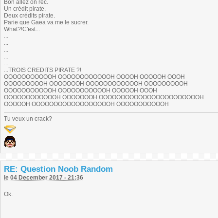
Bon allez on rec.
Un crédit pirate.
Deux crédits pirate.
Parie que Gaea va me le sucrer.
What?!C'est...
...
...
...
...
...
...TROIS CREDITS PIRATE ?!
OOOOOOOOOOOH OOOOOOOOOOOOH OOOOH OOOOOH OOOH
OOOOOOOOOH OOOOOOOH OOOOOOOOOOOOH OOOOOOOOOH
OOOOOOOOOOOH OOOOOOOOOOOH OOOOOH OOOH
OOOOOOOOOOOOH OOOOOOOH OOOOOOOOOOOOOOOOOOOOOOOH
OOOOOH OOOOOOOOOOOOOOOOOOH OOOOOOOOOOOH
Tu veux un crack?
RE: Question Noob Random
le 04 December 2017 - 21:36
Ok.