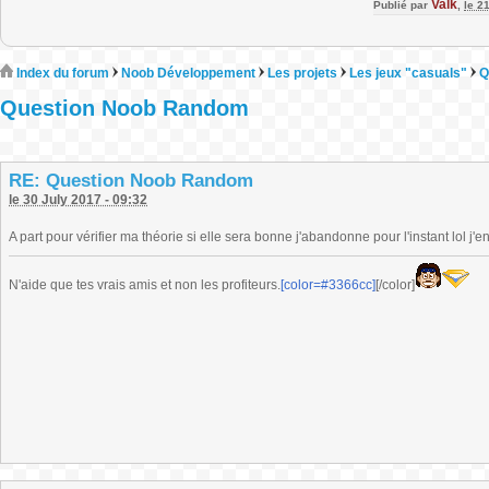
Valk
Publié par
,
le 2
Index du forum
Noob Développement
Les projets
Les jeux "casuals"
Q
Question Noob Random
RE: Question Noob Random
le 30 July 2017 - 09:32
A part pour vérifier ma théorie si elle sera bonne j'abandonne pour l'instant lol j
N'aide que tes vrais amis et non les profiteurs.
[color=#3366cc]
[/color]