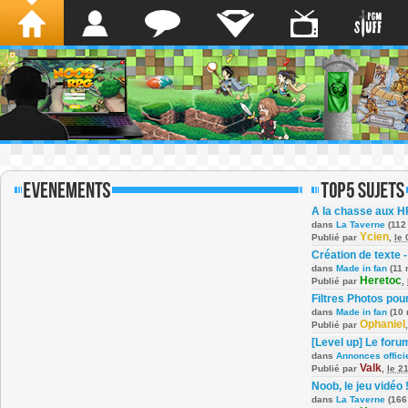
A la chasse aux H
dans
La Taverne
(112
Ycien
Publié par
,
le
Création de texte -
dans
Made in fan
(11 
Heretoc
Publié par
,
Filtres Photos po
dans
Made in fan
(10 
Ophaniel
Publié par
[Level up] Le foru
dans
Annonces offici
Valk
Publié par
,
le 2
Noob, le jeu vidéo 
dans
La Taverne
(166