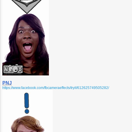
PNJ
https://www.facebook.com/fbcameraeffects/tryit/612625749505282/