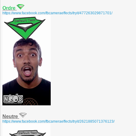
Ordre
https://www.facebook.com/fbcameraeffects/tryit/477263029871701/
Neutre
https://www.facebook.com/fbcameraeffects/tryit/2621885071376123/