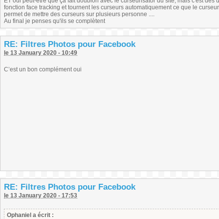
ET oui peut-être que ça fait doublon avec le curseurisator du site, mais c'est des usa
fonction face tracking et tournent les curseurs automatiquement ce que le curseurisat
permet de mettre des curseurs sur plusieurs personne ....
Au final je penses qu'ils se complètent
RE: Filtres Photos pour Facebook
le 13 January 2020 - 10:49
C’est un bon complément oui
RE: Filtres Photos pour Facebook
le 13 January 2020 - 17:53
Ophaniel a écrit :