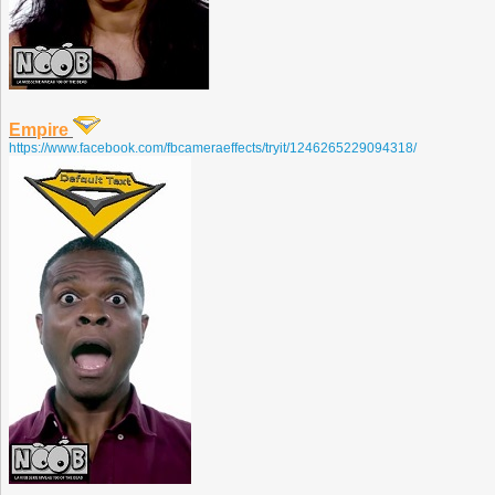
Empire
https://www.facebook.com/fbcameraeffects/tryit/1246265229094318/