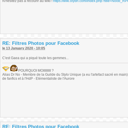
N'hésitez pas à recourir au wiki !
https://wiki.olydri.com/index.php?title=Noob_R
RE: Filtres Photos pour Facebook
le 13 January 2020 - 10:05
C'est Gaea qui a piqué toute les gemmes...
POURQUOI MOIIIIIIIII ?
Alias Dr No - Membre de la Guilde du Stylo Unique (a eu l'artefact sacré en main) -
de fanfics et à l'HdP - Elémentaliste de l'Aurore
RE: Filtres Photos pour Facebook