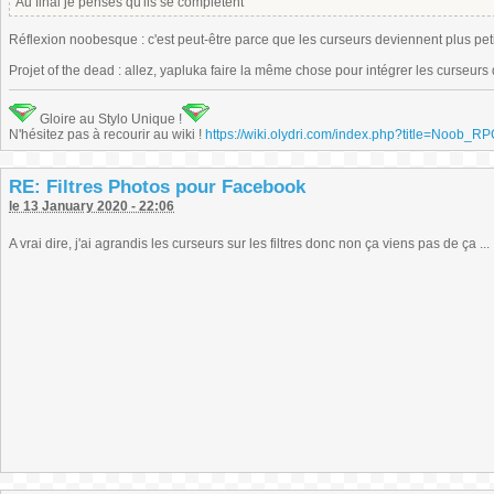
Au final je penses qu'ils se complètent
Réflexion noobesque : c'est peut-être parce que les curseurs deviennent plus peti
Projet of the dead : allez, yapluka faire la même chose pour intégrer les curseurs
Gloire au Stylo Unique !
N'hésitez pas à recourir au wiki !
https://wiki.olydri.com/index.php?title=Noob_R
RE: Filtres Photos pour Facebook
le 13 January 2020 - 22:06
A vrai dire, j'ai agrandis les curseurs sur les filtres donc non ça viens pas de ça ...