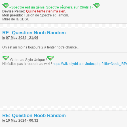
«Spectre est un génie, Spectre régnera sur Olydri !»
Devise Perso:
Qui ne tente rien n'a rien.
Mon pseudo:
Fusion de Spectre et Fantöm.
Mbre de la GDSU
RE: Question Noob Random
le 07 May 2024 - 21:06
On est au moins toujours 2 à tenter notre chance...
Gloire au Stylo Unique !
N'hésitez pas à recourir au wiki !
https://wiki.olydri.com/index.php?title=Noob_R
RE: Question Noob Random
le 10 May 2024 - 00:32