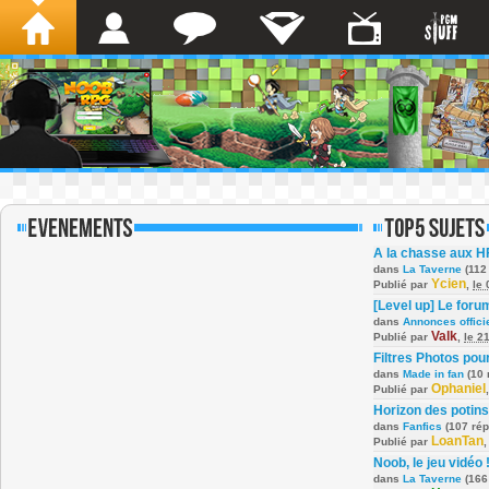
A la chasse aux H
dans
La Taverne
(112
Ycien
Publié par
,
le
[Level up] Le foru
dans
Annonces offici
Valk
Publié par
,
le 2
Filtres Photos po
dans
Made in fan
(10 
Ophaniel
Publié par
Horizon des potins
dans
Fanfics
(107 ré
LoanTan
Publié par
Noob, le jeu vidéo 
dans
La Taverne
(166