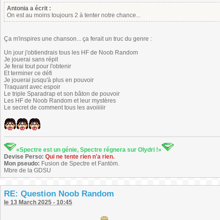
Antonia a écrit :
On est au moins toujours 2 à tenter notre chance...
Ça m'inspires une chanson... ça ferait un truc du genre :
Un jour j'obtiendrais tous les HF de Noob Random
Je jouerai sans répit
Je ferai tout pour l'obtenir
Et terminer ce défi
Je jouerai jusqu'à plus en pouvoir
Traquant avec espoir
Le triple Sparadrap et son bâton de pouvoir
Les HF de Noob Random et leur mystères
Le secret de comment tous les avoiiiiir
«Spectre est un génie, Spectre régnera sur Olydri !»
Devise Perso:
Qui ne tente rien n'a rien.
Mon pseudo:
Fusion de Spectre et Fantöm.
Mbre de la GDSU
RE: Question Noob Random
le 13 March 2025 - 10:45