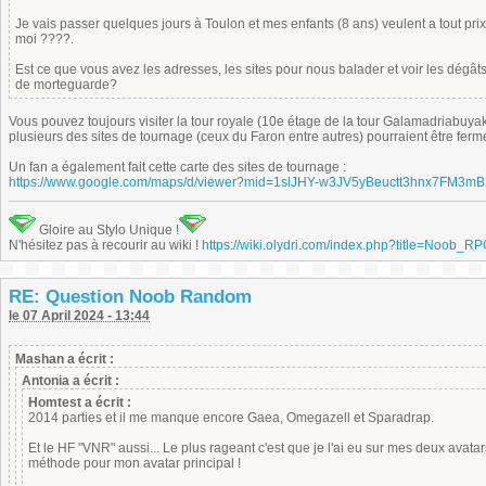
Je vais passer quelques jours à Toulon et mes enfants (8 ans) veulent a tout prix 
moi ????.
Est ce que vous avez les adresses, les sites pour nous balader et voir les dégâ
de morteguarde?
Vous pouvez toujours visiter la tour royale (10e étage de la tour Galamadriabuyak)
plusieurs des sites de tournage (ceux du Faron entre autres) pourraient être ferm
Un fan a également fait cette carte des sites de tournage :
https://www.google.com/maps/d/viewer?mid=1slJHY-w3JV5yBeuctt3hnx7FM
Gloire au Stylo Unique !
N'hésitez pas à recourir au wiki !
https://wiki.olydri.com/index.php?title=Noob_R
RE: Question Noob Random
le 07 April 2024 - 13:44
Mashan a écrit :
Antonia a écrit :
Homtest a écrit :
2014 parties et il me manque encore Gaea, Omegazell et Sparadrap.
Et le HF "VNR" aussi... Le plus rageant c'est que je l'ai eu sur mes deux avatar
méthode pour mon avatar principal !