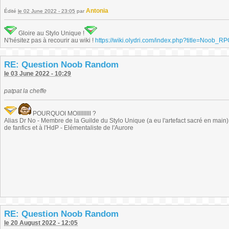
Antonia
Édité
le 02 June 2022 - 23:05
par
Gloire au Stylo Unique !
N'hésitez pas à recourir au wiki !
https://wiki.olydri.com/index.php?title=Noob_R
RE: Question Noob Random
le 03 June 2022 - 10:29
patpat la cheffe
POURQUOI MOIIIIIIIII ?
Alias Dr No - Membre de la Guilde du Stylo Unique (a eu l'artefact sacré en main) -
de fanfics et à l'HdP - Elémentaliste de l'Aurore
RE: Question Noob Random
le 20 August 2022 - 12:05