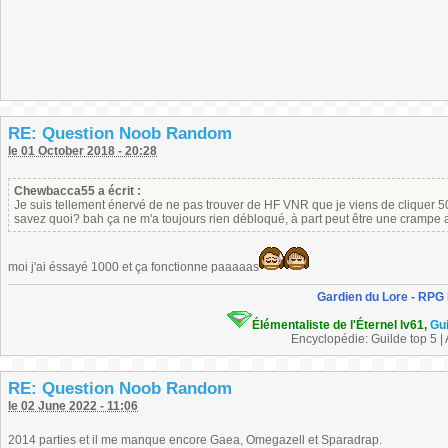
RE: Question Noob Random
le 01 October 2018 - 20:28
Chewbacca55 a écrit :
Je suis tellement énervé de ne pas trouver de HF VNR que je viens de cliquer 500 
savez quoi? bah ça ne m'a toujours rien débloqué, à part peut être une crampe a
moi j'ai éssayé 1000 et ça fonctionne paaaaas
Gardien du Lore - RPG
Élémentaliste de l'Éternel lv61,
Gu
Encyclopédie: Guilde top 5 |
RE: Question Noob Random
le 02 June 2022 - 11:06
2014 parties et il me manque encore Gaea, Omegazell et Sparadrap.