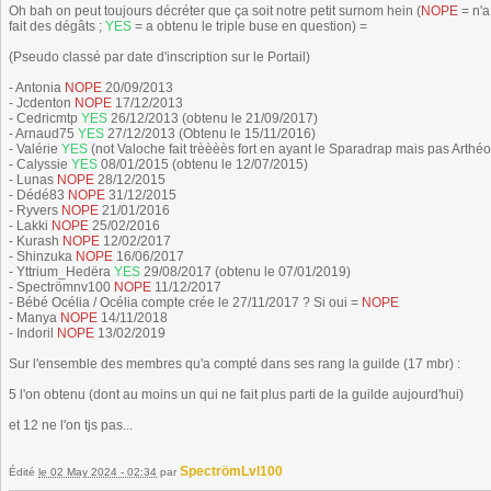
Oh bah on peut toujours décréter que ça soit notre petit surnom hein (
NOPE
= n'a
fait des dégâts ;
YES
= a obtenu le triple buse en question) =
(Pseudo classé par date d'inscription sur le Portail)
- Antonia
NOPE
20/09/2013
- Jcdenton
NOPE
17/12/2013
- Cedricmtp
YES
26/12/2013 (obtenu le 21/09/2017)
- Arnaud75
YES
27/12/2013 (Obtenu le 15/11/2016)
- Valérie
YES
(not Valoche fait trèèèès fort en ayant le Sparadrap mais pas Arth
- Calyssie
YES
08/01/2015 (obtenu le 12/07/2015)
- Lunas
NOPE
28/12/2015
- Dédé83
NOPE
31/12/2015
- Ryvers
NOPE
21/01/2016
- Lakki
NOPE
25/02/2016
- Kurash
NOPE
12/02/2017
- Shinzuka
NOPE
16/06/2017
- Yttrium_Hedëra
YES
29/08/2017 (obtenu le 07/01/2019)
- Spectrömnv100
NOPE
11/12/2017
- Bébé Océlia / Océlia compte crée le 27/11/2017 ? Si oui =
NOPE
- Manya
NOPE
14/11/2018
- Indoril
NOPE
13/02/2019
Sur l'ensemble des membres qu'a compté dans ses rang la guilde (17 mbr) :
5 l'on obtenu (dont au moins un qui ne fait plus parti de la guilde aujourd'hui)
et 12 ne l'on tjs pas...
SpectrömLvl100
Édité
le 02 May 2024 - 02:34
par