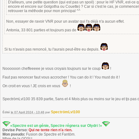
D'ailleurs, une petite question (qui est pas un spoil) : pour le HF VNR, est-ce q
encore et encore sur Golgotha ou Couette) ? Car si c'est le cas, je commence
retrouver la méthode pour mon principal ^^
Non, essayer de ravoir VNR pour un avatar qui l'a déjà n'a aucun effet.
Antonia, 33 801 parties et toujours pas de
Si tu n'avais pas renoncé, tu l'aurais peut-être eu depuis.
Noooooon cheffeeeee je vous croyais toujours sur le coup
!
Faut pas renoncer faut vous accrocher ! You can do it ! You must do it !
On croit en vous ! JE crois en vous
!
SpectrömLvl100 35 839 partie, 5ans et 4 Mois plus ou moins sur le jeu et tjs pas
SpectrömLvl100
Édité
le 07 April 2024 - 13:46
par
«Spectre est un génie, Spectre régnera sur Olydri !»
Devise Perso:
Qui ne tente rien n'a rien.
Mon pseudo:
Fusion de Spectre et Fantöm.
Mbre de la GDSU