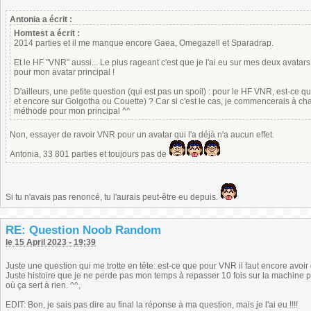
Antonia a écrit :
Homtest a écrit :
2014 parties et il me manque encore Gaea, Omegazell et Sparadrap.
Et le HF "VNR" aussi... Le plus rageant c'est que je l'ai eu sur mes deux avatar
pour mon avatar principal !
D'ailleurs, une petite question (qui est pas un spoil) : pour le HF VNR, est-ce q
et encore sur Golgotha ou Couette) ? Car si c'est le cas, je commencerais à ch
méthode pour mon principal ^^
Non, essayer de ravoir VNR pour un avatar qui l'a déjà n'a aucun effet.
Antonia, 33 801 parties et toujours pas de
Si tu n'avais pas renoncé, tu l'aurais peut-être eu depuis.
RE: Question Noob Random
le 15 April 2023 - 19:39
Juste une question qui me trotte en tête: est-ce que pour VNR il faut encore avoi
Juste histoire que je ne perde pas mon temps à repasser 10 fois sur la machine 
où ça sert à rien. ^^,
EDIT: Bon, je sais pas dire au final la réponse à ma question, mais je l'ai eu !!!!