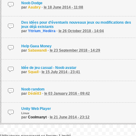
Noob Dodge
par
Aaubry
·
le 18 June 2014 - 11:08
Des idées pour d’éventuels nouveaux jeux ou modifications des
jeux déjà existants
par
Yttrium_Hedëra
·
le 26 October 2018 - 14:04
Help Gaea Money
par
Sabawandi
·
le 23 September 2018 - 14:29
Idée de jeu casual - Noob avatar
par
Squall
·
le 15 July 2014 - 23:41
Noob random
par
Dédé83
·
le 03 January 2016 - 09:42
Unity Web Player
Linux
par
Coolmanyt
·
le 21 June 2014 - 23:12