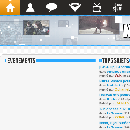
[Level up] Le foru
dans
Annonces offici
Valk
Publié par
,
le 2
Filtres Photos po
dans
Made in fan
(10 
Ophaniel
Publié par
Horizon des potins
dans
Fanfics
(107 ré
LoanTan
Publié par
A la chasse aux H
dans
La Taverne
(112
Ycien
Publié par
,
le
Noob, le jeu vidéo 
dans
La Taverne
(166