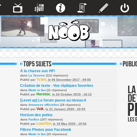
A la chasse aux HF!
dans
La Taverne
(112 réponses)
Ycien
Publié par
,
le 06 December 2017 - 09:55
Création de texte - Vos répliques favorites
dans
Made in fan
(11 réponses)
Heretoc
Publié par
,
le 24 October 2019 - 18:12
[Level up] Le forum passe au niveau 6
dans
Annonces officielles
(18 réponses)
Valk
Publié par
,
le 21 January 2020 - 22:53
Horizon des potins
dans
Fanfics
(107 réponses)
LoanTan
Publié par
,
le 19 May 2020 - 19:54
Filtres Photos pour Facebook
dans
Made in fan
(10 réponses)