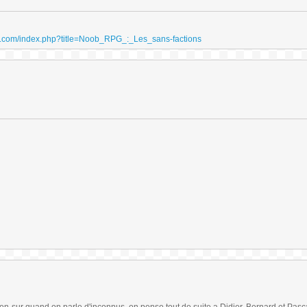
ydri.com/index.php?title=Noob_RPG_:_Les_sans-factions