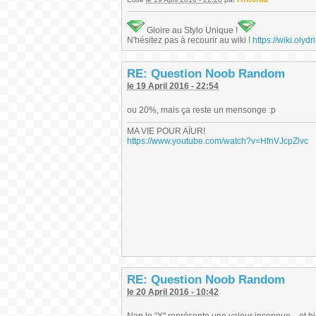
Gloire au Stylo Unique !
N'hésitez pas à recourir au wiki !
https://wiki.ol
RE: Question Noob Random
le 19 April 2016 - 22:54
ou 20%, mais ça reste un mensonge :p
MA VIE POUR AÏUR!
https://www.youtube.com/watch?v=HfnVJcpZlvc
RE: Question Noob Random
le 20 April 2016 - 10:42