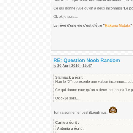
Nan le "X" représente une valeur inconnue... et bi
Ce qui donne (vue qu'on a deux inconnus) "Le po
Ok ok je sors....
Le rêve d'une vie c'est d'être "
Hakuna Matata
"
RE: Question Noob Random
le 20 April 2016 - 15:47
Slamjack a écrit :
Nan le "X" représente une valeur inconnue... et 
Ce qui donne (vue qu'on a deux inconnus) "Le p
Ok ok je sors....
Ton raisonnement est ilLégitimus...
Carlie a écrit :
Antonia a écrit :