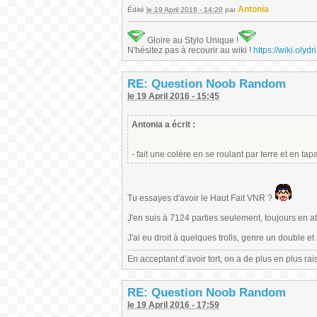
Antonia
Édité
le 19 April 2016 - 14:20
par
Gloire au Stylo Unique !
N'hésitez pas à recourir au wiki !
https://wiki.ol
RE: Question Noob Random
le 19 April 2016 - 15:45
Antonia a écrit :
- fait une colère en se roulant par terre et en tap
Tu essayes d'avoir le Haut Fait VNR ?
J'en suis à 7124 parties seulement, toujours en a
J'ai eu droit à quelques trolls, genre un double et 
En acceptant d’avoir tort, on a de plus en plus rai
RE: Question Noob Random
le 19 April 2016 - 17:59