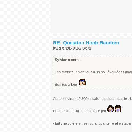
RE: Question Noob Random
le 19 April 2016 - 14:19
Sylvian a écrit :
Les statistiques ont aussi un poil évoluées ! (m
Bon jeu à tous
Après environ 12 800 essais et toujours pas le tri
Ou alors que j'ai la loose à ce jeu.
- fait une colère en se roulant par terre et en tapa