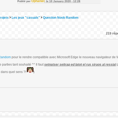
Ophaniel
Publié par
,
le 10 January 2020 - 12:28
rojets
Les jeux "casuals"
Question Noob Random
219 répo
Random
pour le rendre compatible avec Microsoft Edge le nouveau navigateur de 
parties tant souhaité ^^ Il faut
setnatser seitrap ed latot el rus siruos al ressial
p
is dans quel sens ?!
)