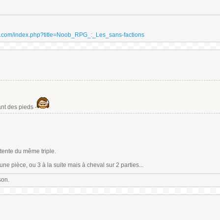
ydri.com/index.php?title=Noob_RPG_:_Les_sans-factions
ant des pieds -
ttente du même triple.
une pièce, ou 3 à la suite mais à cheval sur 2 parties...
son.