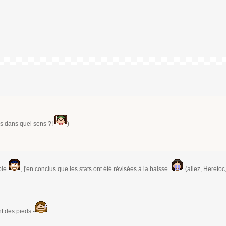
ais dans quel sens ?!
)
ple
, j'en conclus que les stats ont été révisées à la baisse.
(allez, Heretoc
nt des pieds -