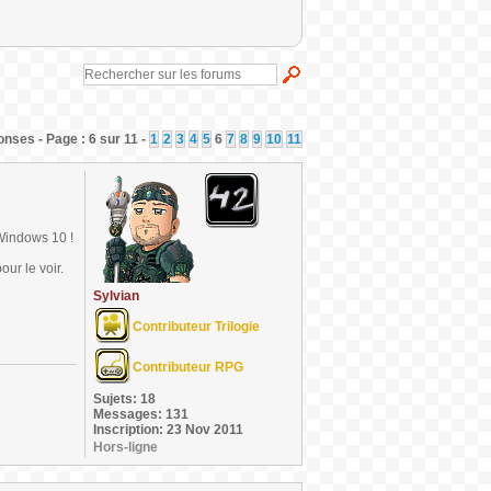
nses - Page : 6 sur 11 -
1
2
3
4
5
6
7
8
9
10
11
Windows 10 !
our le voir.
Sylvian
Contributeur Trilogie
Contributeur RPG
Sujets: 18
Messages: 131
Inscription: 23 Nov 2011
Hors-ligne