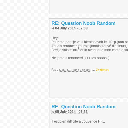
RE: Question Noob Random
le 04 July 2014 - 02:08
Hey!
Pour ma part, je vais bientot avoir le HF :p (non 
J'allais renoncer, j'aurais jamais trouvé d'ailleurs,
Bref je vais m’arrêter là avant que mon compte s
Ne jamais renoncer! :) ++ les noobs :)
Zedicus
Édité
le 04 July 2014 - 04:03
par
RE: Question Noob Random
le 05 July 2014 - 07:33
Il est bien difficile à trouver ce HF...