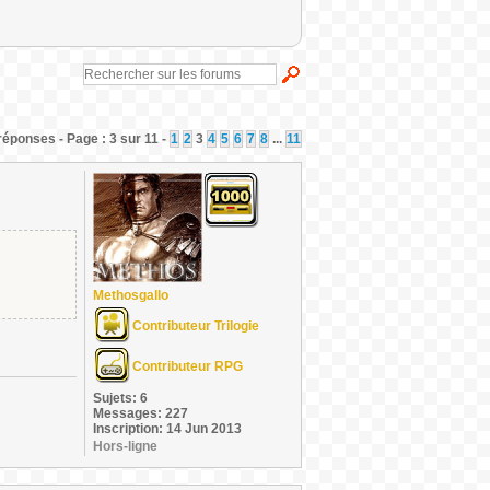
réponses - Page : 3 sur 11 -
1
2
3
4
5
6
7
8
...
11
Methosgallo
Contributeur Trilogie
Contributeur RPG
Sujets: 6
Messages: 227
Inscription: 14 Jun 2013
Hors-ligne