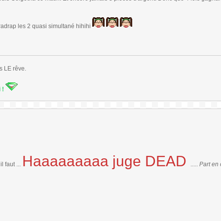
radrap les 2 quasi simultané hihihi
s LE rêve.
i !
Haaaaaaaaa juge DEAD
l faut ...
.....
Part en