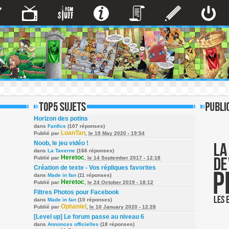
Horizon des potins
dans
Fanfics
(107 réponses)
LoanTan
Publié par
,
le 19 May 2020 - 19:54
Noob, le jeu vidéo !
dans
La Taverne
(166 réponses)
Heretoc
Publié par
,
le 14 September 2017 - 12:18
Création de texte - Vos répliques favorites
dans
Made in fan
(11 réponses)
Heretoc
Publié par
,
le 24 October 2019 - 18:12
Filtres Photos pour Facebook
dans
Made in fan
(10 réponses)
Ophaniel
Publié par
,
le 10 January 2020 - 12:28
[Level up] Le forum passe au niveau 6
dans
Annonces officielles
(18 réponses)