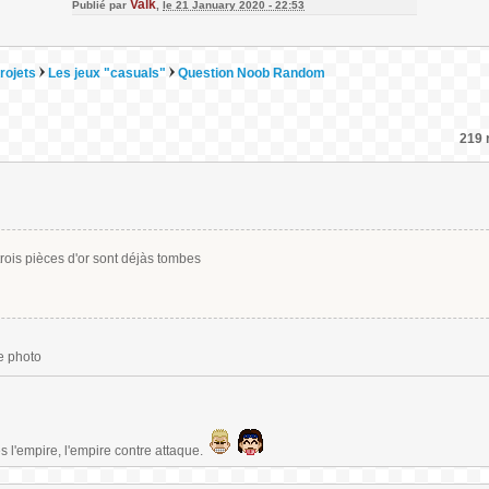
Valk
Publié par
,
le 21 January 2020 - 22:53
rojets
Les jeux "casuals"
Question Noob Random
219 
rois pièces d'or sont déjàs tombes
ne photo
s l'empire, l'empire contre attaque.