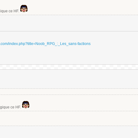
ogique ce HF.
ydri.com/index.php?title=Noob_RPG_:_Les_sans-factions
 logique ce HF.