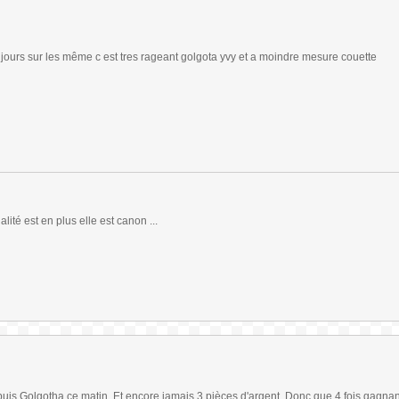
ours sur les même c est tres rageant golgota yvy et a moindre mesure couette
lité est en plus elle est canon ...
t puis Golgotha ce matin. Et encore jamais 3 pièces d'argent. Donc que 4 fois gagnan