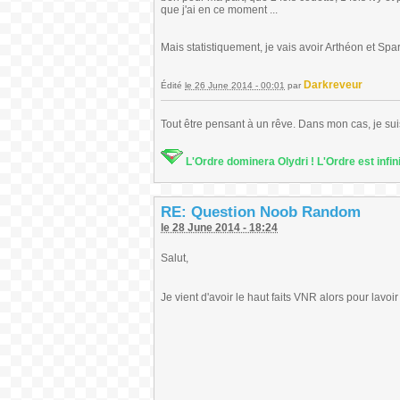
que j'ai en ce moment ...
Mais statistiquement, je vais avoir Arthéon et Spa
Darkreveur
Édité
le 26 June 2014 - 00:01
par
Tout être pensant à un rêve. Dans mon cas, je sui
L'Ordre dominera Olydri ! L'Ordre est infin
RE: Question Noob Random
le 28 June 2014 - 18:24
Salut,
Je vient d'avoir le haut faits VNR alors pour lavoir i