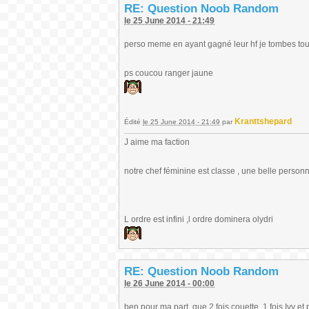
RE: Question Noob Random
le 25 June 2014 - 21:49
perso meme en ayant gagné leur hf je tombes touj
ps coucou ranger jaune
Kranttshepard
Édité
le 25 June 2014 - 21:49
par
J aime ma faction
notre chef féminine est classe , une belle personna
L ordre est infini ,l ordre dominera olydri
RE: Question Noob Random
le 26 June 2014 - 00:00
ben pour ma part, que 2 fois couette, 1 fois Ivy e