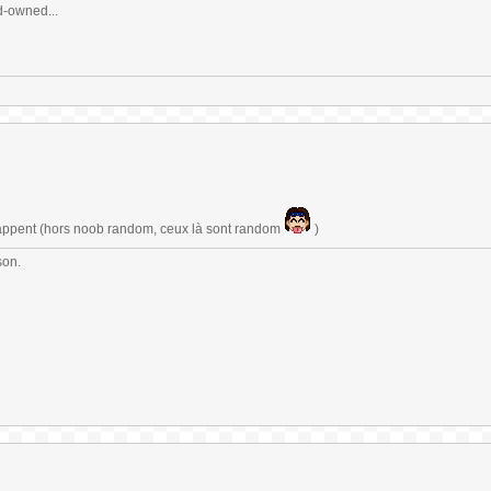
d-owned...
happent (hors noob random, ceux là sont random
)
son.