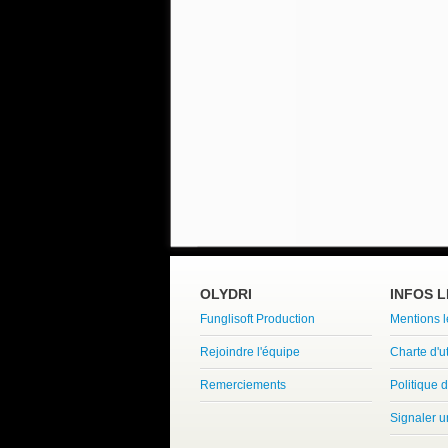
OLYDRI
INFOS 
Funglisoft Production
Mentions 
Rejoindre l'équipe
Charte d'ut
Remerciements
Politique d
Signaler 