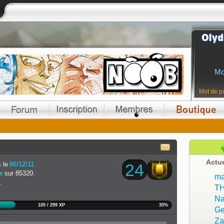
Mo
Mot de p
Actu
 le
06/12/11
24
e
sur 85320.
ma
.
T
Na
105 / 299 XP
35%
Ge
Z