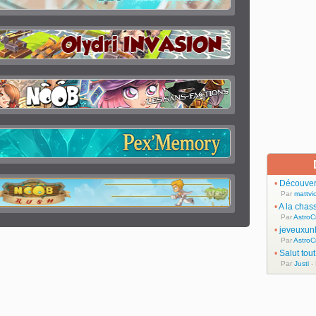
•
Découvert
Par
mattvic
•
A la chas
Par
AstroC
•
jeveuxun
Par
AstroC
•
Salut tou
Par
Justi
-