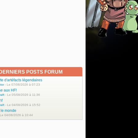
DERNIERS POSTS FORUM
e d'artéfacts légendaires
tor
- Le 07/08/2026 à 07:23
se aux HF!
raft
- Le 05/08/2026 à 11:36
hf
raft
- Le 04/08/2026 à 15:52
t le monde
 Le 04/08/2026 à 10:44