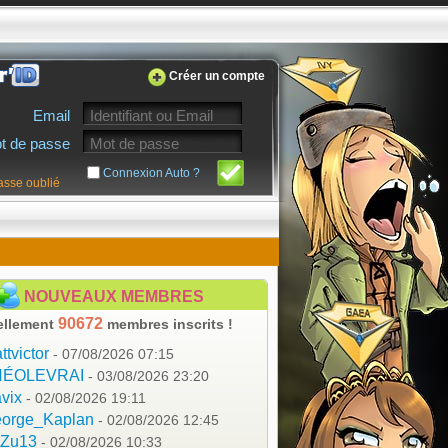
Créer un compte
Email
t de passe
Connexion Auto ?
asse oublié
NOUVEAUX MEMBRES
90672
ellement
membres inscrits !
ttvictor
- 07/08/2026 07:15
HÉOLEVRAI
- 03/08/2026 23:20
vix
- 02/08/2026 19:11
orge_Kaplan
- 02/08/2026 12:45
aZu13
- 02/08/2026 10:33