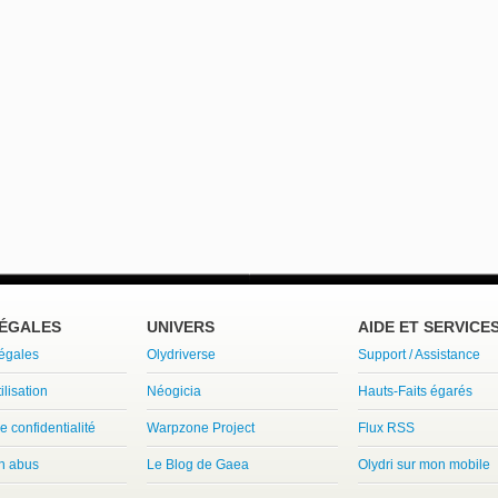
LÉGALES
UNIVERS
AIDE ET SERVICE
légales
Olydriverse
Support / Assistance
ilisation
Néogicia
Hauts-Faits égarés
e confidentialité
Warpzone Project
Flux RSS
un abus
Le Blog de Gaea
Olydri sur mon mobile