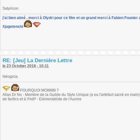
Satyricon
j'ai bien aimé , merci à Olydri pour ce film et un grand merci à Fabien Founier 
#jugetenshi
RE: [Jeu] La Dernière Lettre
le 23 October 2018 - 10:11
Néogicia
POURQUOI MOIIIIIIIII ?
Alias Dr No - Membre de la Guilde du Stylo Unique (a eu l'artefact sacré en main) -
de fanfics et à l'HdP - Elémentaliste de l'Aurore