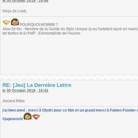
le 30 October 2018 - 10:48
Ninja (le Loot)
POURQUOI MOIIIIIIIII ?
Alias Dr No - Membre de la Guilde du Stylo Unique (a eu l'artefact sacré en main) -
de fanfics et à l'HdP - Elémentaliste de l'Aurore
RE: [Jeu] La Dernière Lettre
le 30 October 2018 - 16:42
Ancient Rites
j'ai bien aimé , merci à Olydri pour ce film et un grand merci à Fabien Founier 
#jugetenshi