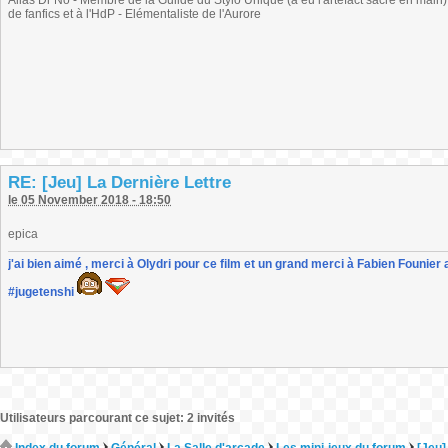
Alias Dr No - Membre de la Guilde du Stylo Unique (a eu l'artefact sacré en main) -
de fanfics et à l'HdP - Elémentaliste de l'Aurore
RE: [Jeu] La Dernière Lettre
le 05 November 2018 - 18:50
epica
j'ai bien aimé , merci à Olydri pour ce film et un grand merci à Fabien Founier 
#jugetenshi
Utilisateurs parcourant ce sujet: 2 invités