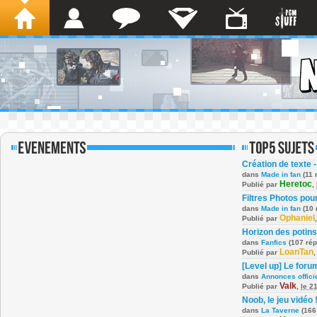
Création de texte -
dans
Made in fan
(11 
Heretoc
Publié par
,
Filtres Photos po
dans
Made in fan
(10 
Ophaniel
Publié par
Horizon des potins
dans
Fanfics
(107 ré
LoanTan
Publié par
[Level up] Le foru
dans
Annonces offici
Valk
Publié par
,
le 2
Noob, le jeu vidéo 
dans
La Taverne
(166