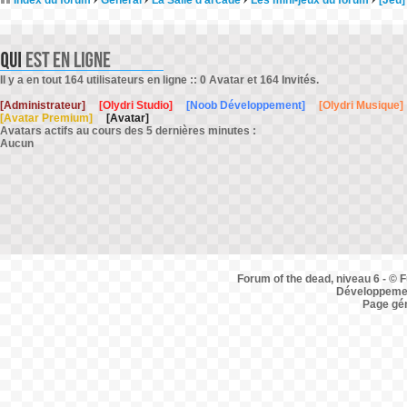
Index du forum
Général
La Salle d'arcade
Les mini-jeux du forum
[Jeu]
Il y a en tout 164 utilisateurs en ligne :: 0 Avatar et 164 Invités.
[Administrateur]
[Olydri Studio]
[Noob Développement]
[Olydri Musique]
[Avatar Premium]
[Avatar]
Avatars actifs au cours des 5 dernières minutes :
Aucun
Forum of the dead, niveau 6 - © F
Développemen
Page gé