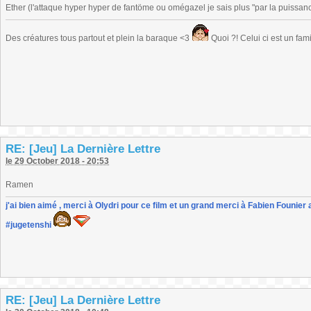
Ether (l'attaque hyper hyper de fantöme ou omégazel je sais plus "par la puissanc
Des créatures tous partout et plein la baraque <3
Quoi ?! Celui ci est un fa
RE: [Jeu] La Dernière Lettre
le 29 October 2018 - 20:53
Ramen
j'ai bien aimé , merci à Olydri pour ce film et un grand merci à Fabien Founier 
#jugetenshi
RE: [Jeu] La Dernière Lettre