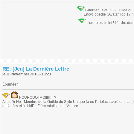
Guerrier Level 58 - Guilde du
Encyclopédie : Avatar Top 17 /
L'ordre est infini ! L'ordre do
RE: [Jeu] La Dernière Lettre
le 26 November 2018 - 10:23
Éburnéen
POURQUOI MOIIIIIIIII ?
Alias Dr No - Membre de la Guilde du Stylo Unique (a eu l'artefact sacré en main) -
de fanfics et à l'HdP - Elémentaliste de l'Aurore