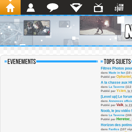
Filtres Photos po
dans
Made in fan
(10 
Ophaniel
Publié par
A la chasse aux H
dans
La Taverne
(112
Ycien
Publié par
,
le
[Level up] Le foru
dans
Annonces offici
Valk
Publié par
,
le 2
Noob, le jeu vidéo 
dans
La Taverne
(166
Heretoc
Publié par
,
Horizon des potins
dans
Fanfics
(107 ré