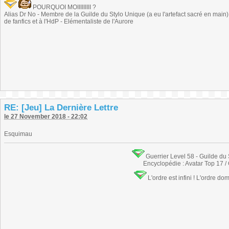
POURQUOI MOIIIIIIIII ?
Alias Dr No - Membre de la Guilde du Stylo Unique (a eu l'artefact sacré en main) -
de fanfics et à l'HdP - Elémentaliste de l'Aurore
RE: [Jeu] La Dernière Lettre
le 27 November 2018 - 22:02
Esquimau
Guerrier Level 58 - Guilde du
Encyclopédie : Avatar Top 17 /
L'ordre est infini ! L'ordre do