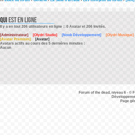
Index du forum
Général
La Salle d'arcade
Les mini-jeux du forum
[Jeu]
Il y a en tout 206 utilisateurs en ligne :: 0 Avatar et 206 Invités.
[Administrateur]
[Olydri Studio]
[Noob Développement]
[Olydri Musique]
[Avatar Premium]
[Avatar]
Avatars actifs au cours des 5 dernières minutes :
Aucun
Forum of the dead, niveau 6 - © F
Développemen
Page gé