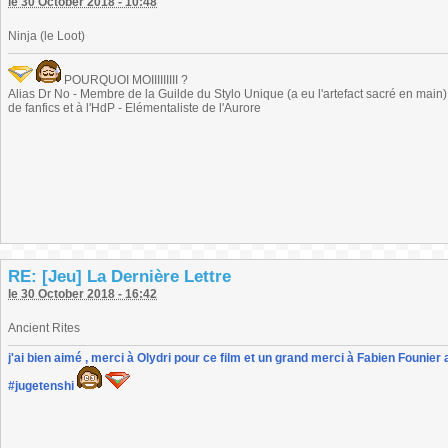
le 30 October 2018 - 10:48
Ninja (le Loot)
POURQUOI MOIIIIIIIII ?
Alias Dr No - Membre de la Guilde du Stylo Unique (a eu l'artefact sacré en main) -
de fanfics et à l'HdP - Elémentaliste de l'Aurore
RE: [Jeu] La Dernière Lettre
le 30 October 2018 - 16:42
Ancient Rites
j'ai bien aimé , merci à Olydri pour ce film et un grand merci à Fabien Founier 
#jugetenshi