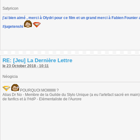
Satyricon
j'ai bien aimé , merci à Olydri pour ce film et un grand merci à Fabien Founier 
#jugetenshi
RE: [Jeu] La Dernière Lettre
le 23 October 2018 - 10:11
Néogicia
POURQUOI MOIIIIIIIII ?
Alias Dr No - Membre de la Guilde du Stylo Unique (a eu l'artefact sacré en main) -
de fanfics et à l'HdP - Elémentaliste de l'Aurore