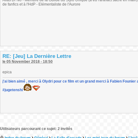
Alias Dr No - Membre de la Guilde du Stylo Unique (a eu l'artefact sacré en main) -
de fanfics et à l'HdP - Elémentaliste de l'Aurore
RE: [Jeu] La Dernière Lettre
le 05 November 2018 - 18:50
epica
j'ai bien aimé , merci à Olydri pour ce film et un grand merci à Fabien Founier 
#jugetenshi
Utilisateurs parcourant ce sujet: 2 invités