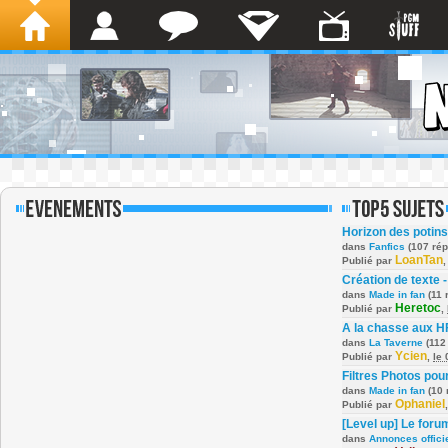
Horizon des potins
dans
Fanfics
(107 ré
LoanTan
Publié par
Création de texte -
dans
Made in fan
(11 
Heretoc
Publié par
,
A la chasse aux H
dans
La Taverne
(112
Ycien
Publié par
,
le
Filtres Photos po
dans
Made in fan
(10 
Ophaniel
Publié par
[Level up] Le foru
dans
Annonces offici