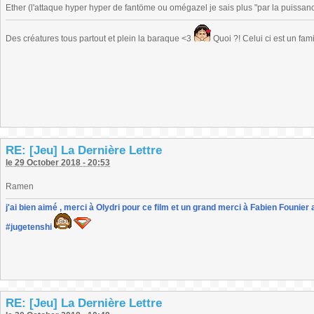
Ether (l'attaque hyper hyper de fantöme ou omégazel je sais plus "par la puissanc
Des créatures tous partout et plein la baraque <3
Quoi ?! Celui ci est un fa
RE: [Jeu] La Dernière Lettre
le 29 October 2018 - 20:53
Ramen
j'ai bien aimé , merci à Olydri pour ce film et un grand merci à Fabien Founier 
#jugetenshi
RE: [Jeu] La Dernière Lettre