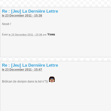
Re : [Jeu] La Dernière Lettre
le 23 December 2011 - 15:38
Noob !
Yswa
Édité
le 23 December 2011 - 15:38
par
Re : [Jeu] La Dernière Lettre
le 23 December 2011 - 15:47
Brûlcan (le donjon dans la bd n°5)