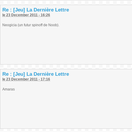
Re : [Jeu] La Dernière Lettre
le 23 December 2011 - 16:26
Neogicia (un futur spinoff de Noob).
Re : [Jeu] La Dernière Lettre
le 23 December 2011 - 17:16
Amaras