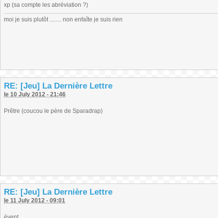
xp (sa compte les abréviation ?)
moi je suis plutôt ........ non enfaîte je suis rien
RE: [Jeu] La Dernière Lettre
le 10 July 2012 - 21:46
Prêtre (coucou le père de Sparadrap)
RE: [Jeu] La Dernière Lettre
le 11 July 2012 - 09:01
évent