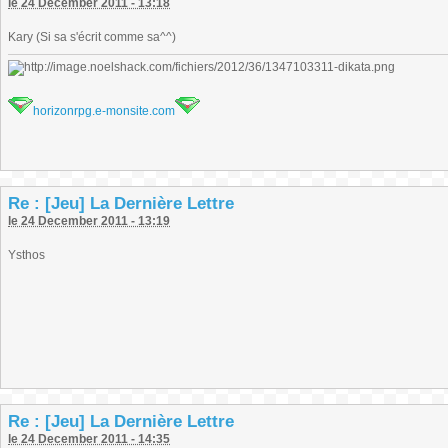
le 24 December 2011 - 13:18
Kary (Si sa s'écrit comme sa^^)
horizonrpg.e-monsite.com
Re : [Jeu] La Dernière Lettre
le 24 December 2011 - 13:19
Ysthos
Re : [Jeu] La Dernière Lettre
le 24 December 2011 - 14:35