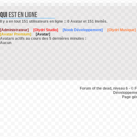
Il y a en tout 151 utilisateurs en ligne :: 0 Avatar et 151 Invités.
[Administrateur]
[Olydri Studio]
[Noob Développement]
[Olydri Musique]
[Avatar Premium]
[Avatar]
Avatars actifs au cours des 5 dernières minutes :
Aucun
Forum of the dead, niveau 6 - © F
Développemen
Page gé