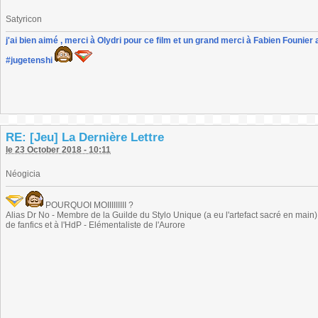
Satyricon
j'ai bien aimé , merci à Olydri pour ce film et un grand merci à Fabien Founier 
#jugetenshi
RE: [Jeu] La Dernière Lettre
le 23 October 2018 - 10:11
Néogicia
POURQUOI MOIIIIIIIII ?
Alias Dr No - Membre de la Guilde du Stylo Unique (a eu l'artefact sacré en main) -
de fanfics et à l'HdP - Elémentaliste de l'Aurore