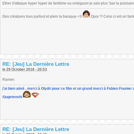
Ether (l'attaque hyper hyper de fantöme ou omégazel je sais plus "par la puissanc
Des créatures tous partout et plein la baraque <3
Quoi ?! Celui ci est un fa
RE: [Jeu] La Dernière Lettre
le 29 October 2018 - 20:53
Ramen
j'ai bien aimé , merci à Olydri pour ce film et un grand merci à Fabien Founier 
#jugetenshi
RE: [Jeu] La Dernière Lettre