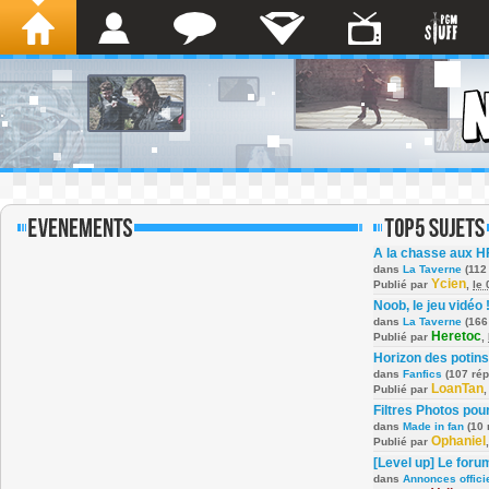
A la chasse aux H
dans
La Taverne
(112
Ycien
Publié par
,
le
Noob, le jeu vidéo 
dans
La Taverne
(166
Heretoc
Publié par
,
Horizon des potins
dans
Fanfics
(107 ré
LoanTan
Publié par
Filtres Photos po
dans
Made in fan
(10 
Ophaniel
Publié par
[Level up] Le foru
dans
Annonces offici