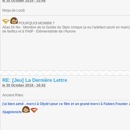
le 30 October 2018 - 10:48
Ninja (le Loot)
POURQUOI MOIIIIIIIII ?
Alias Dr No - Membre de la Guilde du Stylo Unique (a eu l'artefact sacré en main) -
de fanfics et à l'HdP - Elémentaliste de l'Aurore
RE: [Jeu] La Dernière Lettre
le 30 October 2018 - 16:42
Ancient Rites
j'ai bien aimé , merci à Olydri pour ce film et un grand merci à Fabien Founier 
#jugetenshi