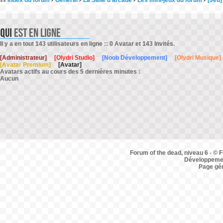
Index du forum
Général
La Salle d'arcade
Les mini-jeux du forum
[Jeu]
Il y a en tout 143 utilisateurs en ligne :: 0 Avatar et 143 Invités.
[Administrateur]
[Olydri Studio]
[Noob Développement]
[Olydri Musique]
[Avatar Premium]
[Avatar]
Avatars actifs au cours des 5 dernières minutes :
Aucun
Forum of the dead, niveau 6 - © F
Développemen
Page gé