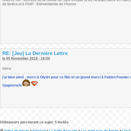
Alias Dr No - Membre de la Guilde du Stylo Unique (a eu l'artefact sacré en main) -
de fanfics et à l'HdP - Elémentaliste de l'Aurore
RE: [Jeu] La Dernière Lettre
le 05 November 2018 - 18:50
epica
j'ai bien aimé , merci à Olydri pour ce film et un grand merci à Fabien Founier 
#jugetenshi
Utilisateurs parcourant ce sujet: 5 invités