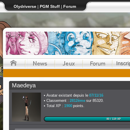
Olydriverse
|
PGM Stuff
|
Forum
Maedeya
Avatar existant depuis le
07/11/16
Classement :
2812ème
sur 85320.
Total XP :
1900
points.
80 / 119 XP