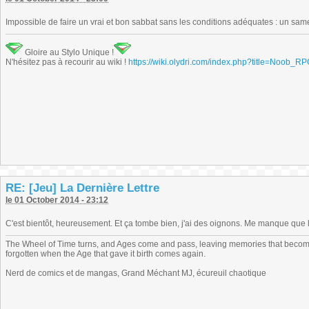
Impossible de faire un vrai et bon sabbat sans les conditions adéquates : un same
Gloire au Stylo Unique !
N'hésitez pas à recourir au wiki !
https://wiki.olydri.com/index.php?title=Noob_R
RE: [Jeu] La Dernière Lettre
le 01 October 2014 - 23:12
C'est bientôt, heureusement. Et ça tombe bien, j'ai des oignons. Me manque que le 
The Wheel of Time turns, and Ages come and pass, leaving memories that become
forgotten when the Age that gave it birth comes again.
Nerd de comics et de mangas, Grand Méchant MJ, écureuil chaotique