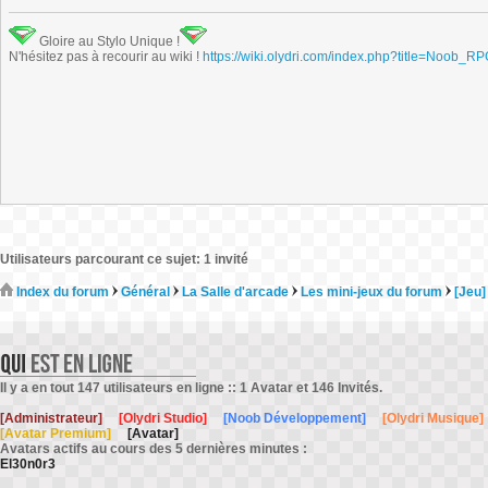
Gloire au Stylo Unique !
N'hésitez pas à recourir au wiki !
https://wiki.olydri.com/index.php?title=Noob_R
Utilisateurs parcourant ce sujet: 1 invité
Index du forum
Général
La Salle d'arcade
Les mini-jeux du forum
[Jeu]
Il y a en tout 147 utilisateurs en ligne :: 1 Avatar et 146 Invités.
[Administrateur]
[Olydri Studio]
[Noob Développement]
[Olydri Musique]
[Avatar Premium]
[Avatar]
Avatars actifs au cours des 5 dernières minutes :
El30n0r3