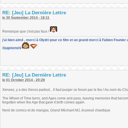
RE: [Jeu] La Dernière Lettre
le 30 September 2014 - 18:11
Remarque que c'est pas faux !
j'ai bien aimé , merci à Olydri pour ce film et un grand merci à Fabien Founier 
#jugetenshi
RE: [Jeu] La Dernière Lettre
le 01 October 2014 - 20:28
Xenoes, y a des Xenos partout... Il faut purger ce forum par le feu ! Au nom du C
The Wheel of Time turns, and Ages come and pass, leaving memories that become
forgotten when the Age that gave it birth comes again.
Nerd de comics et de mangas, Grand Méchant MJ, écureuil chaotique