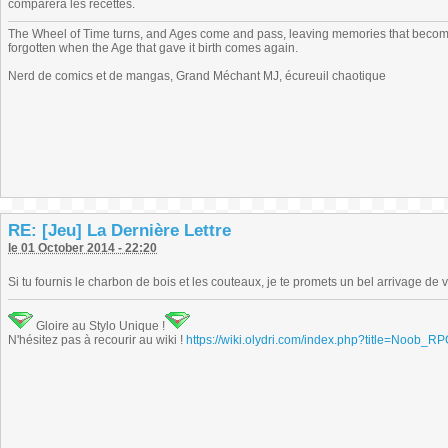
comparera les recettes.
The Wheel of Time turns, and Ages come and pass, leaving memories that become
forgotten when the Age that gave it birth comes again.
Nerd de comics et de mangas, Grand Méchant MJ, écureuil chaotique
RE: [Jeu] La Dernière Lettre
le 01 October 2014 - 22:20
Si tu fournis le charbon de bois et les couteaux, je te promets un bel arrivage de 
Gloire au Stylo Unique !
N'hésitez pas à recourir au wiki !
https://wiki.olydri.com/index.php?title=Noob_R