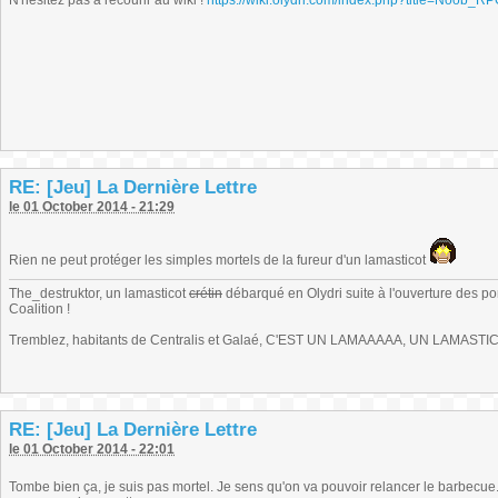
N'hésitez pas à recourir au wiki !
https://wiki.olydri.com/index.php?title=Noob_R
RE: [Jeu] La Dernière Lettre
le 01 October 2014 - 21:29
Rien ne peut protéger les simples mortels de la fureur d'un lamasticot
The_destruktor, un lamasticot
crétin
débarqué en Olydri suite à l'ouverture des por
Coalition !
Tremblez, habitants de Centralis et Galaé, C'EST UN LAMAAAAA, UN LAMASTIC
RE: [Jeu] La Dernière Lettre
le 01 October 2014 - 22:01
Tombe bien ça, je suis pas mortel. Je sens qu'on va pouvoir relancer le barbecue..