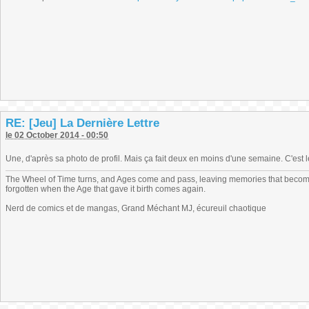
RE: [Jeu] La Dernière Lettre
le 02 October 2014 - 00:50
Une, d'après sa photo de profil. Mais ça fait deux en moins d'une semaine. C'est l
The Wheel of Time turns, and Ages come and pass, leaving memories that become
forgotten when the Age that gave it birth comes again.
Nerd de comics et de mangas, Grand Méchant MJ, écureuil chaotique