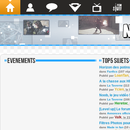
Horizon des potins
dans
Fanfics
(107 ré
LoanTan
Publié par
A la chasse aux H
dans
La Taverne
(112
Ycien
Publié par
,
le
Noob, le jeu vidéo 
dans
La Taverne
(166
Heretoc
Publié par
,
[Level up] Le foru
dans
Annonces offici
Valk
Publié par
,
le 2
Filtres Photos po
dans
Made in fan
(10 