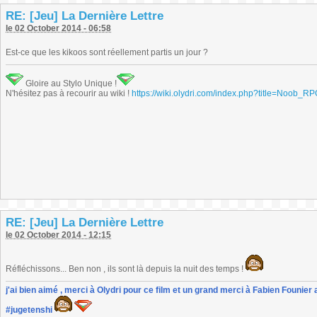
RE: [Jeu] La Dernière Lettre
le 02 October 2014 - 06:58
Est-ce que les kikoos sont réellement partis un jour ?
Gloire au Stylo Unique !
N'hésitez pas à recourir au wiki !
https://wiki.olydri.com/index.php?title=Noob_R
RE: [Jeu] La Dernière Lettre
le 02 October 2014 - 12:15
Réfléchissons... Ben non , ils sont là depuis la nuit des temps !
j'ai bien aimé , merci à Olydri pour ce film et un grand merci à Fabien Founier 
#jugetenshi