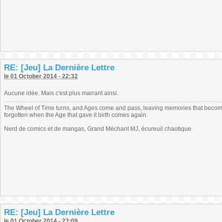
RE: [Jeu] La Dernière Lettre
le 01 October 2014 - 22:32
Aucune idée. Mais c'est plus marrant ainsi.
The Wheel of Time turns, and Ages come and pass, leaving memories that become
forgotten when the Age that gave it birth comes again.
Nerd de comics et de mangas, Grand Méchant MJ, écureuil chaotique
RE: [Jeu] La Dernière Lettre
le 01 October 2014 - 23:09