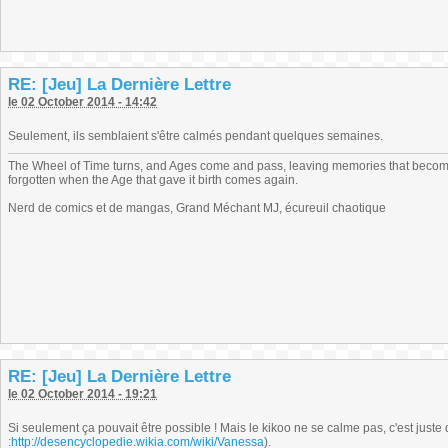
RE: [Jeu] La Dernière Lettre
le 02 October 2014 - 14:42
Seulement, ils semblaient s'être calmés pendant quelques semaines.
The Wheel of Time turns, and Ages come and pass, leaving memories that become
forgotten when the Age that gave it birth comes again.
Nerd de comics et de mangas, Grand Méchant MJ, écureuil chaotique
RE: [Jeu] La Dernière Lettre
le 02 October 2014 - 19:21
Si seulement ça pouvait être possible ! Mais le kikoo ne se calme pas, c'est juste qu
:
http://desencyclopedie.wikia.com/wiki/Vanessa
).