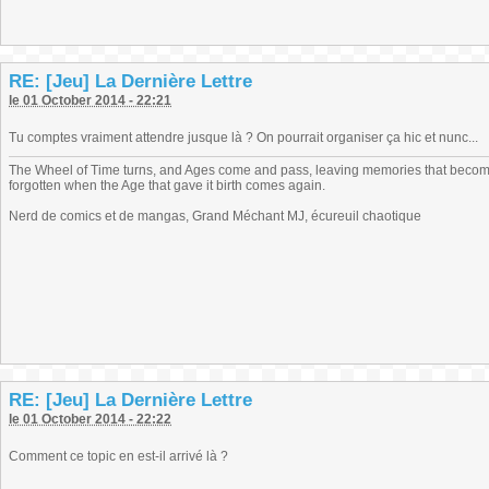
RE: [Jeu] La Dernière Lettre
le 01 October 2014 - 22:21
Tu comptes vraiment attendre jusque là ? On pourrait organiser ça hic et nunc...
The Wheel of Time turns, and Ages come and pass, leaving memories that become
forgotten when the Age that gave it birth comes again.
Nerd de comics et de mangas, Grand Méchant MJ, écureuil chaotique
RE: [Jeu] La Dernière Lettre
le 01 October 2014 - 22:22
Comment ce topic en est-il arrivé là ?