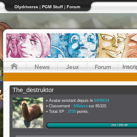
Olydriverse
|
PGM Stuff
|
Forum
The_destruktor
Avatar existant depuis le
24/09/14
Classement :
945ème
sur 85320.
Total XP :
3755
points.
255 / 299 XP