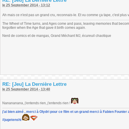
RE: [Jeu] La Dernière Lettre
le 25 September 2014 - 13:12
Ah mais ce n'est pas un grand cru, reconnais-le. Et vu comme ça tape, c'est plus 
The Wheel of Time turns, and Ages come and pass, leaving memories that become
forgotten when the Age that gave it birth comes again.
Nerd de comics et de mangas, Grand Méchant MJ, écureuil chaotique
RE: [Jeu] La Dernière Lettre
le 25 September 2014 - 13:40
Nanananana, j'entends rien, j'entends rien !
j'ai bien aimé , merci à Olydri pour ce film et un grand merci à Fabien Founier 
#jugetenshi