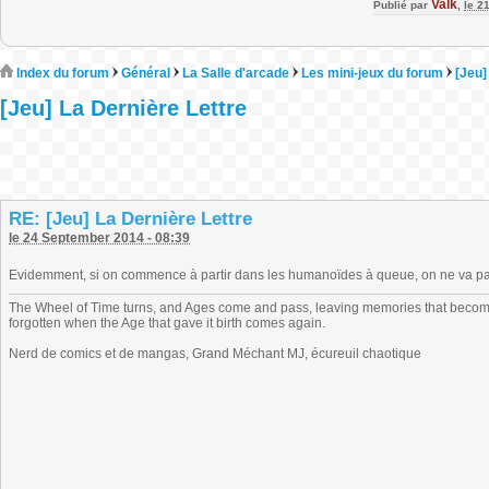
Valk
Publié par
,
le 2
Index du forum
Général
La Salle d'arcade
Les mini-jeux du forum
[Jeu]
[Jeu] La Dernière Lettre
RE: [Jeu] La Dernière Lettre
le 24 September 2014 - 08:39
Evidemment, si on commence à partir dans les humanoïdes à queue, on ne va pas 
The Wheel of Time turns, and Ages come and pass, leaving memories that become
forgotten when the Age that gave it birth comes again.
Nerd de comics et de mangas, Grand Méchant MJ, écureuil chaotique