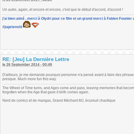
Un autre, again, et encore et encore, c'est que le début d'accord, d'accord !
j'ai bien aimé , merci à Olydri pour ce film et un grand merci à Fabien Founier 
#jugetenshi
RE: [Jeu] La Dernière Lettre
le 26 September 2014 - 00:49
D'ailleurs, je me demande pourquoi personne n'a pensé avant à faire des phrase
presque. Much more fun this way.
The Wheel of Time turns, and Ages come and pass, leaving memories that become
forgotten when the Age that gave it birth comes again.
Nerd de comics et de mangas, Grand Méchant MJ, écureuil chaotique