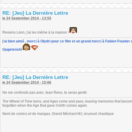
RE: [Jeu] La Dernière Lettre
le 24 September 2014 - 13:55
Reviens Léon, j'ai les même à la maison !
j'ai bien aimé , merci à Olydri pour ce film et un grand merci à Fabien Founier 
#jugetenshi
RE: [Jeu] La Dernière Lettre
le 24 September 2014 - 15:06
Ne me confonds pas avec Jean Reno, tu seras gentil.
The Wheel of Time turns, and Ages come and pass, leaving memories that become
forgotten when the Age that gave it birth comes again.
Nerd de comics et de mangas, Grand Méchant MJ, écureuil chaotique