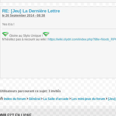
RE: [Jeu] La Dernière Lettre
le 26 September 2014 - 08:38
Yes it is !
Gloire au Stylo Unique !
N'hésitez pas à recourir au wiki !
https://wiki.olydri.com/index.php?title=Noob_R
Utilisateurs parcourant ce sujet: 3 invités
Index du forum
Général
La Salle d'arcade
Les mini-jeux du forum
[Jeu]