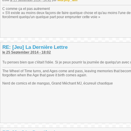
Murphy_law
Édité
le 25 September 2014 - 14:42
par
C comme ça et pas autrement
« S'il existe au moins deux façons de faire quelque chose et qu'au moins l'une de
forcément quelqu'un quelque part pour emprunter cette voie »
RE: [Jeu] La Dernière Lettre
le 25 September 2014 - 18:02
Tu penses bien que c'était l'idée. Si je peux pourrir la journée de quelqu'un avec ça
The Wheel of Time turns, and Ages come and pass, leaving memories that become
forgotten when the Age that gave it birth comes again.
Nerd de comics et de mangas, Grand Méchant MJ, écureuil chaotique