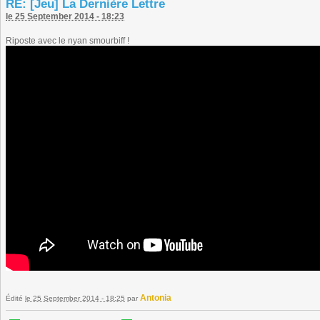
RE: [Jeu] La Dernière Lettre
le 25 September 2014 - 18:23
Riposte avec le nyan smourbiff !
Antonia
Édité
le 25 September 2014 - 18:25
par