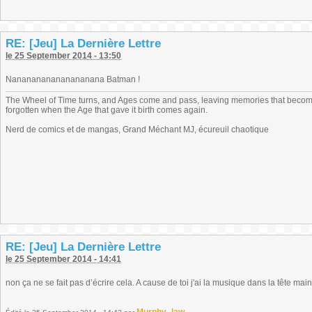
RE: [Jeu] La Dernière Lettre
le 25 September 2014 - 13:50
Nananananananananana Batman !
The Wheel of Time turns, and Ages come and pass, leaving memories that become
forgotten when the Age that gave it birth comes again.
Nerd de comics et de mangas, Grand Méchant MJ, écureuil chaotique
RE: [Jeu] La Dernière Lettre
le 25 September 2014 - 14:41
non ça ne se fait pas d’écrire cela. A cause de toi j'ai la musique dans la tête mai