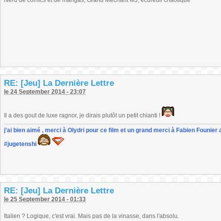
Nerd de comics et de mangas, Grand Méchant MJ, écureuil chaotique
RE: [Jeu] La Dernière Lettre
le 24 September 2014 - 23:07
Il a des gout de luxe ragnor, je dirais plutôt un petit chianti !
j'ai bien aimé , merci à Olydri pour ce film et un grand merci à Fabien Founier 
#jugetenshi
RE: [Jeu] La Dernière Lettre
le 25 September 2014 - 01:33
Italien ? Logique, c'est vrai. Mais pas de la vinasse, dans l'absolu.