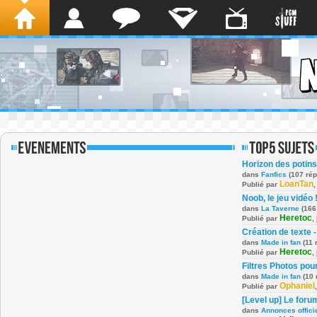
Horizon des potins
dans
Fanfics
(107 ré
LoanTan
Publié par
Noob, le jeu vidéo 
dans
La Taverne
(166
Heretoc
Publié par
,
Création de texte -
dans
Made in fan
(11 
Heretoc
Publié par
,
Filtres Photos po
dans
Made in fan
(10 
Ophaniel
Publié par
[Level up] Le foru
dans
Annonces offici