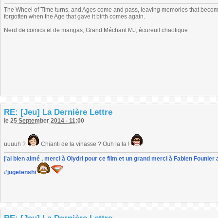
The Wheel of Time turns, and Ages come and pass, leaving memories that become
forgotten when the Age that gave it birth comes again.
Nerd de comics et de mangas, Grand Méchant MJ, écureuil chaotique
RE: [Jeu] La Dernière Lettre
le 25 September 2014 - 11:00
uuuuh ?
Chianti de la vinasse ? Ouh la la !
j'ai bien aimé , merci à Olydri pour ce film et un grand merci à Fabien Founier 
#jugetenshi