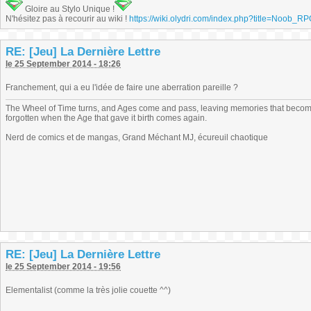
Gloire au Stylo Unique !
N'hésitez pas à recourir au wiki !
https://wiki.olydri.com/index.php?title=Noob_R
RE: [Jeu] La Dernière Lettre
le 25 September 2014 - 18:26
Franchement, qui a eu l'idée de faire une aberration pareille ?
The Wheel of Time turns, and Ages come and pass, leaving memories that become
forgotten when the Age that gave it birth comes again.
Nerd de comics et de mangas, Grand Méchant MJ, écureuil chaotique
RE: [Jeu] La Dernière Lettre
le 25 September 2014 - 19:56
Elementalist (comme la très jolie couette ^^)