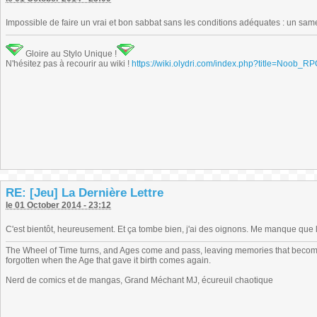
Impossible de faire un vrai et bon sabbat sans les conditions adéquates : un same
Gloire au Stylo Unique !
N'hésitez pas à recourir au wiki !
https://wiki.olydri.com/index.php?title=Noob_R
RE: [Jeu] La Dernière Lettre
le 01 October 2014 - 23:12
C'est bientôt, heureusement. Et ça tombe bien, j'ai des oignons. Me manque que le 
The Wheel of Time turns, and Ages come and pass, leaving memories that become
forgotten when the Age that gave it birth comes again.
Nerd de comics et de mangas, Grand Méchant MJ, écureuil chaotique