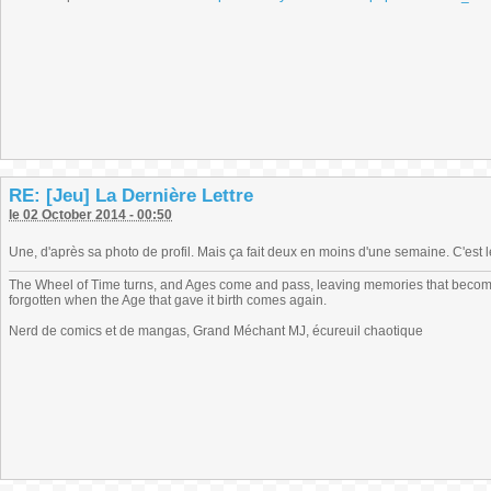
RE: [Jeu] La Dernière Lettre
le 02 October 2014 - 00:50
Une, d'après sa photo de profil. Mais ça fait deux en moins d'une semaine. C'est l
The Wheel of Time turns, and Ages come and pass, leaving memories that become
forgotten when the Age that gave it birth comes again.
Nerd de comics et de mangas, Grand Méchant MJ, écureuil chaotique