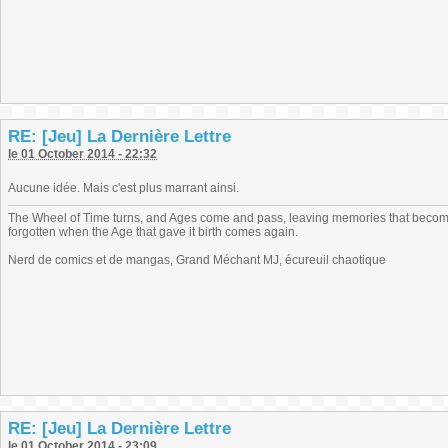
RE: [Jeu] La Dernière Lettre
le 01 October 2014 - 22:32
Aucune idée. Mais c'est plus marrant ainsi.
The Wheel of Time turns, and Ages come and pass, leaving memories that become
forgotten when the Age that gave it birth comes again.
Nerd de comics et de mangas, Grand Méchant MJ, écureuil chaotique
RE: [Jeu] La Dernière Lettre
le 01 October 2014 - 23:09