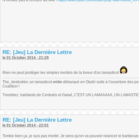
N'hésitez pas à recourir au wiki !
https://wiki.olydri.com/index.php?title=Noob_R
RE: [Jeu] La Dernière Lettre
le 01 October 2014 - 21:29
Rien ne peut protéger les simples mortels de la fureur d'un lamasticot
The_destruktor, un lamasticot
crétin
débarqué en Olydri suite à l'ouverture des por
Coalition !
Tremblez, habitants de Centralis et Galaé, C'EST UN LAMAAAAA, UN LAMASTIC
RE: [Jeu] La Dernière Lettre
le 01 October 2014 - 22:01
Tombe bien ça, je suis pas mortel. Je sens qu'on va pouvoir relancer le barbecue..