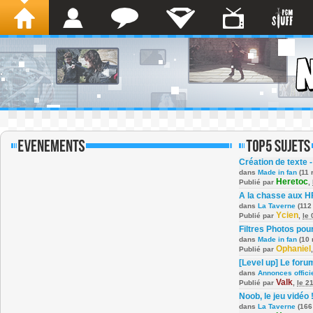
Création de texte -
dans
Made in fan
(11 
Heretoc
Publié par
,
A la chasse aux H
dans
La Taverne
(112
Ycien
Publié par
,
le
Filtres Photos po
dans
Made in fan
(10 
Ophaniel
Publié par
[Level up] Le foru
dans
Annonces offici
Valk
Publié par
,
le 2
Noob, le jeu vidéo 
dans
La Taverne
(166