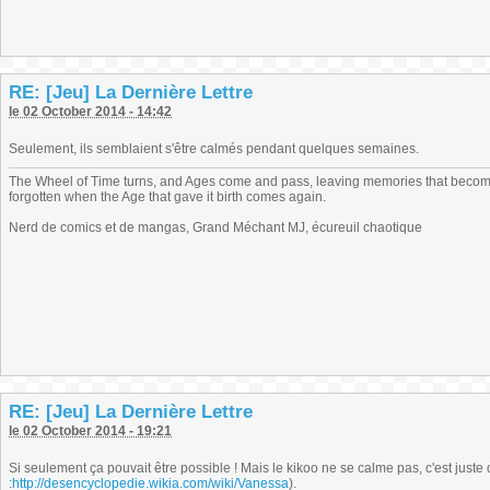
RE: [Jeu] La Dernière Lettre
le 02 October 2014 - 14:42
Seulement, ils semblaient s'être calmés pendant quelques semaines.
The Wheel of Time turns, and Ages come and pass, leaving memories that become
forgotten when the Age that gave it birth comes again.
Nerd de comics et de mangas, Grand Méchant MJ, écureuil chaotique
RE: [Jeu] La Dernière Lettre
le 02 October 2014 - 19:21
Si seulement ça pouvait être possible ! Mais le kikoo ne se calme pas, c'est juste qu
:
http://desencyclopedie.wikia.com/wiki/Vanessa
).