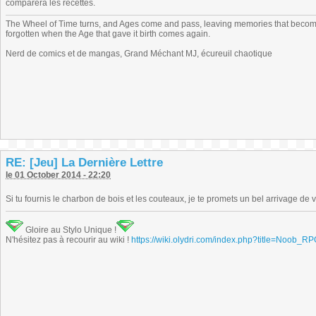
comparera les recettes.
The Wheel of Time turns, and Ages come and pass, leaving memories that become
forgotten when the Age that gave it birth comes again.
Nerd de comics et de mangas, Grand Méchant MJ, écureuil chaotique
RE: [Jeu] La Dernière Lettre
le 01 October 2014 - 22:20
Si tu fournis le charbon de bois et les couteaux, je te promets un bel arrivage de 
Gloire au Stylo Unique !
N'hésitez pas à recourir au wiki !
https://wiki.olydri.com/index.php?title=Noob_R