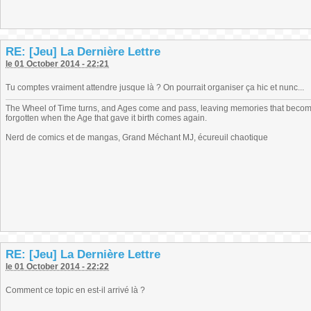
RE: [Jeu] La Dernière Lettre
le 01 October 2014 - 22:21
Tu comptes vraiment attendre jusque là ? On pourrait organiser ça hic et nunc...
The Wheel of Time turns, and Ages come and pass, leaving memories that become
forgotten when the Age that gave it birth comes again.
Nerd de comics et de mangas, Grand Méchant MJ, écureuil chaotique
RE: [Jeu] La Dernière Lettre
le 01 October 2014 - 22:22
Comment ce topic en est-il arrivé là ?