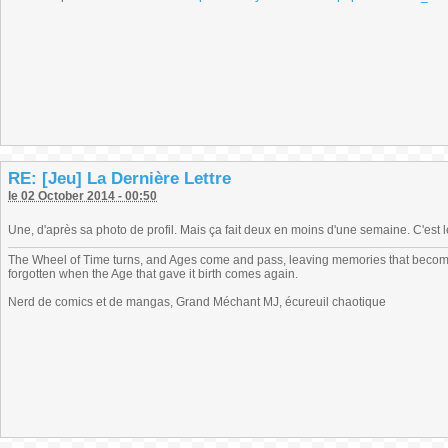
RE: [Jeu] La Dernière Lettre
le 02 October 2014 - 00:50
Une, d'après sa photo de profil. Mais ça fait deux en moins d'une semaine. C'est l
The Wheel of Time turns, and Ages come and pass, leaving memories that become
forgotten when the Age that gave it birth comes again.
Nerd de comics et de mangas, Grand Méchant MJ, écureuil chaotique