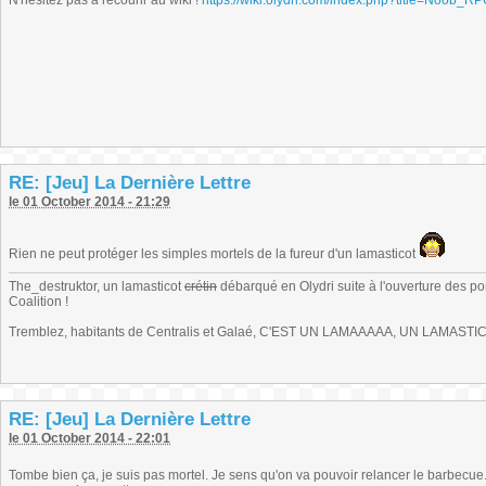
N'hésitez pas à recourir au wiki !
https://wiki.olydri.com/index.php?title=Noob_R
RE: [Jeu] La Dernière Lettre
le 01 October 2014 - 21:29
Rien ne peut protéger les simples mortels de la fureur d'un lamasticot
The_destruktor, un lamasticot
crétin
débarqué en Olydri suite à l'ouverture des por
Coalition !
Tremblez, habitants de Centralis et Galaé, C'EST UN LAMAAAAA, UN LAMASTIC
RE: [Jeu] La Dernière Lettre
le 01 October 2014 - 22:01
Tombe bien ça, je suis pas mortel. Je sens qu'on va pouvoir relancer le barbecue..