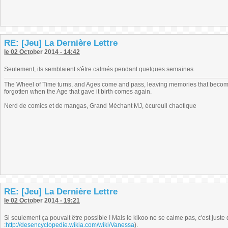
RE: [Jeu] La Dernière Lettre
le 02 October 2014 - 14:42
Seulement, ils semblaient s'être calmés pendant quelques semaines.
The Wheel of Time turns, and Ages come and pass, leaving memories that become
forgotten when the Age that gave it birth comes again.
Nerd de comics et de mangas, Grand Méchant MJ, écureuil chaotique
RE: [Jeu] La Dernière Lettre
le 02 October 2014 - 19:21
Si seulement ça pouvait être possible ! Mais le kikoo ne se calme pas, c'est juste qu
:
http://desencyclopedie.wikia.com/wiki/Vanessa
).