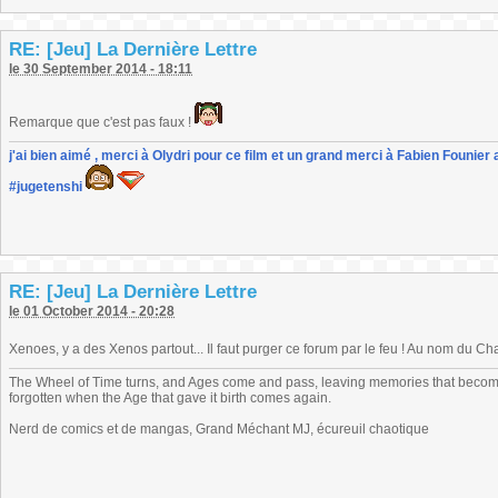
RE: [Jeu] La Dernière Lettre
le 30 September 2014 - 18:11
Remarque que c'est pas faux !
j'ai bien aimé , merci à Olydri pour ce film et un grand merci à Fabien Founier 
#jugetenshi
RE: [Jeu] La Dernière Lettre
le 01 October 2014 - 20:28
Xenoes, y a des Xenos partout... Il faut purger ce forum par le feu ! Au nom du C
The Wheel of Time turns, and Ages come and pass, leaving memories that become
forgotten when the Age that gave it birth comes again.
Nerd de comics et de mangas, Grand Méchant MJ, écureuil chaotique