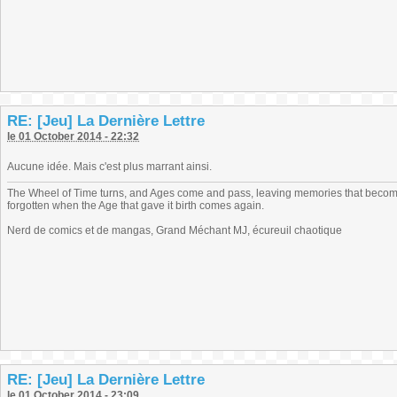
RE: [Jeu] La Dernière Lettre
le 01 October 2014 - 22:32
Aucune idée. Mais c'est plus marrant ainsi.
The Wheel of Time turns, and Ages come and pass, leaving memories that become
forgotten when the Age that gave it birth comes again.
Nerd de comics et de mangas, Grand Méchant MJ, écureuil chaotique
RE: [Jeu] La Dernière Lettre
le 01 October 2014 - 23:09