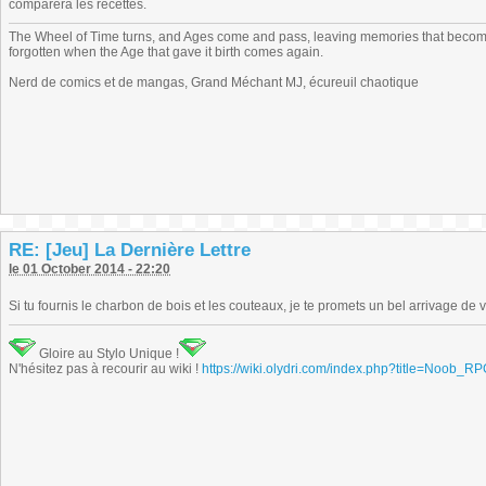
comparera les recettes.
The Wheel of Time turns, and Ages come and pass, leaving memories that become
forgotten when the Age that gave it birth comes again.
Nerd de comics et de mangas, Grand Méchant MJ, écureuil chaotique
RE: [Jeu] La Dernière Lettre
le 01 October 2014 - 22:20
Si tu fournis le charbon de bois et les couteaux, je te promets un bel arrivage de 
Gloire au Stylo Unique !
N'hésitez pas à recourir au wiki !
https://wiki.olydri.com/index.php?title=Noob_R