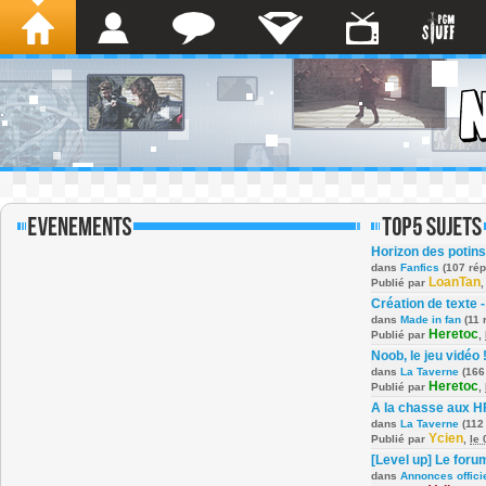
Horizon des potins
dans
Fanfics
(107 ré
LoanTan
Publié par
Création de texte -
dans
Made in fan
(11 
Heretoc
Publié par
,
Noob, le jeu vidéo 
dans
La Taverne
(166
Heretoc
Publié par
,
A la chasse aux H
dans
La Taverne
(112
Ycien
Publié par
,
le
[Level up] Le foru
dans
Annonces offici