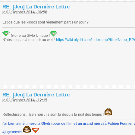
RE: [Jeu] La Dernière Lettre
le 02 October 2014 - 06:58
Est-ce que les kikoos sont réellement partis un jour ?
Gloire au Stylo Unique !
N'hésitez pas à recourir au wiki !
https://wiki.olydri.com/index.php?title=Noob_R
RE: [Jeu] La Dernière Lettre
le 02 October 2014 - 12:15
Réfléchissons... Ben non , ils sont là depuis la nuit des temps !
j'ai bien aimé , merci à Olydri pour ce film et un grand merci à Fabien Founier 
#jugetenshi