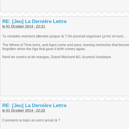
RE: [Jeu] La Dernière Lettre
le 01 October 2014 - 22:21
Tu comptes vraiment attendre jusque là ? On pourrait organiser ça hic et nunc...
The Wheel of Time turns, and Ages come and pass, leaving memories that become
forgotten when the Age that gave it birth comes again.
Nerd de comics et de mangas, Grand Méchant MJ, écureuil chaotique
RE: [Jeu] La Dernière Lettre
le 01 October 2014 - 22:22
Comment ce topic en est-il arrivé là ?