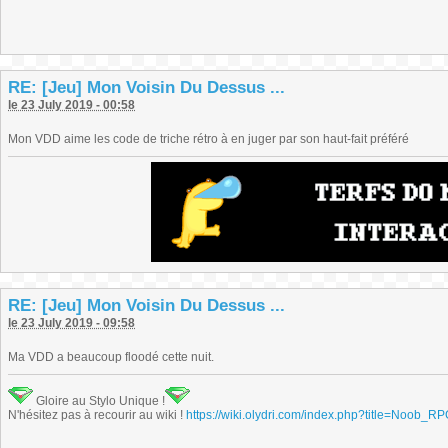
RE: [Jeu] Mon Voisin Du Dessus ...
le 23 July 2019 - 00:58
Mon VDD aime les code de triche rétro à en juger par son haut-fait préféré
RE: [Jeu] Mon Voisin Du Dessus ...
le 23 July 2019 - 09:58
Ma VDD a beaucoup floodé cette nuit.
Gloire au Stylo Unique !
N'hésitez pas à recourir au wiki !
https://wiki.olydri.com/index.php?title=Noob_R