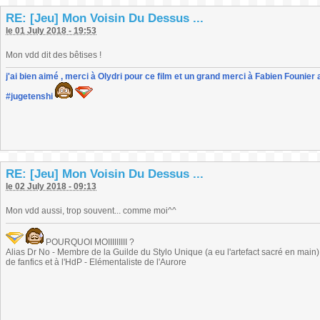
RE: [Jeu] Mon Voisin Du Dessus ...
le 01 July 2018 - 19:53
Mon vdd dit des bêtises !
j'ai bien aimé , merci à Olydri pour ce film et un grand merci à Fabien Founier 
#jugetenshi
RE: [Jeu] Mon Voisin Du Dessus ...
le 02 July 2018 - 09:13
Mon vdd aussi, trop souvent... comme moi^^
POURQUOI MOIIIIIIIII ?
Alias Dr No - Membre de la Guilde du Stylo Unique (a eu l'artefact sacré en main) -
de fanfics et à l'HdP - Elémentaliste de l'Aurore