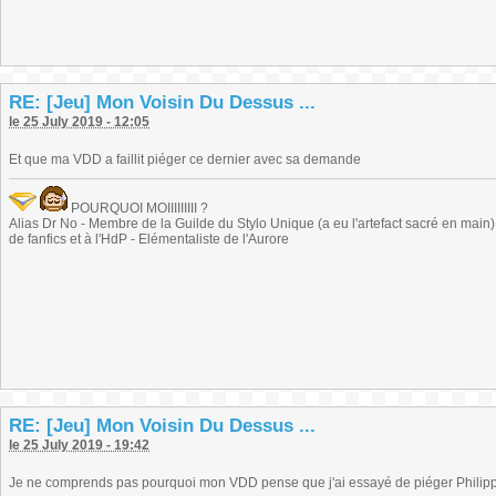
RE: [Jeu] Mon Voisin Du Dessus ...
le 25 July 2019 - 12:05
Et que ma VDD a faillit piéger ce dernier avec sa demande
POURQUOI MOIIIIIIIII ?
Alias Dr No - Membre de la Guilde du Stylo Unique (a eu l'artefact sacré en main) -
de fanfics et à l'HdP - Elémentaliste de l'Aurore
RE: [Jeu] Mon Voisin Du Dessus ...
le 25 July 2019 - 19:42
Je ne comprends pas pourquoi mon VDD pense que j'ai essayé de piéger Philip