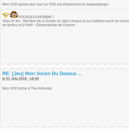
Mon VDD ignore que mon ex VDD est simplement un doppelgänger.
POURQUOI MOIIIIIIIII ?
Alias Dr No - Membre de la Guilde du Stylo Unique (a eu l'artefact sacré en main) -
de fanfics et à l'HdP - Elémentaliste de l'Aurore
RE: [Jeu] Mon Voisin Du Dessus ...
le 01 July 2018 - 18:49
Mon VDD triche à The Alchimist