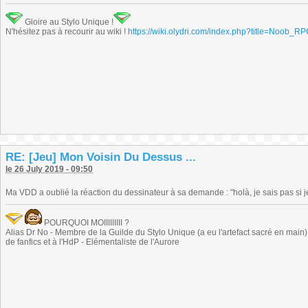
Gloire au Stylo Unique !
N'hésitez pas à recourir au wiki !
https://wiki.olydri.com/index.php?title=Noob_R
RE: [Jeu] Mon Voisin Du Dessus ...
le 26 July 2019 - 09:50
Ma VDD a oublié la réaction du dessinateur à sa demande : "holà, je sais pas si je
POURQUOI MOIIIIIIIII ?
Alias Dr No - Membre de la Guilde du Stylo Unique (a eu l'artefact sacré en main) -
de fanfics et à l'HdP - Elémentaliste de l'Aurore