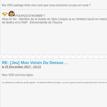
Ma VDD partage t'elle mon avis que nous tournons un peu en rond ?
POURQUOI MOIIIIIIIII ?
Alias Dr No - Membre de la Guilde du Stylo Unique (a eu l'artefact sacré en main) -
de fanfics et à l'HdP - Elémentaliste de l'Aurore
RE: [Jeu] Mon Voisin Du Dessus ...
le 25 December 2017 - 14:13
Mon VDD est hors-ligne.
La solitude et la souffrance qu'elle apporte... le sentiment d'être incomplet... je sais ce que tu ressens au point d'en avoir mal moi-