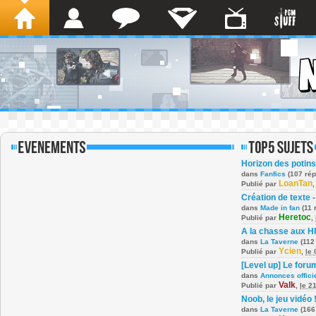
Horizon des potins
dans
Fanfics
(107 ré
LoanTan
Publié par
Création de texte -
dans
Made in fan
(11 
Heretoc
Publié par
,
A la chasse aux H
dans
La Taverne
(112
Ycien
Publié par
,
le
[Level up] Le foru
dans
Annonces offici
Valk
Publié par
,
le 2
Noob, le jeu vidéo 
dans
La Taverne
(166