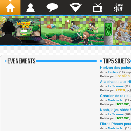
Horizon des potins
dans
Fanfics
(107 ré
LoanTan
Publié par
A la chasse aux H
dans
La Taverne
(112
Ycien
Publié par
,
le
Création de texte -
dans
Made in fan
(11 
Heretoc
Publié par
,
Noob, le jeu vidéo 
dans
La Taverne
(166
Heretoc
Publié par
,
Filtres Photos po
dans
Made in fan
(10 