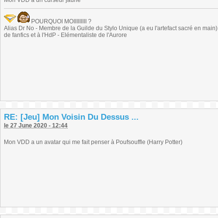
Mon VDD a un curseur jaune
POURQUOI MOIIIIIIIII ?
Alias Dr No - Membre de la Guilde du Stylo Unique (a eu l'artefact sacré en main) -
de fanfics et à l'HdP - Elémentaliste de l'Aurore
RE: [Jeu] Mon Voisin Du Dessus ...
le 27 June 2020 - 12:44
Mon VDD a un avatar qui me fait penser à Poufsouffle (Harry Potter)