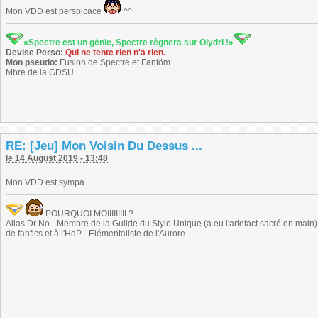
Mon VDD est perspicace
^^
«Spectre est un génie, Spectre régnera sur Olydri !»
Devise Perso:
Qui ne tente rien n'a rien.
Mon pseudo:
Fusion de Spectre et Fantöm.
Mbre de la GDSU
RE: [Jeu] Mon Voisin Du Dessus ...
le 14 August 2019 - 13:48
Mon VDD est sympa
POURQUOI MOIIIIIIIII ?
Alias Dr No - Membre de la Guilde du Stylo Unique (a eu l'artefact sacré en main) -
de fanfics et à l'HdP - Elémentaliste de l'Aurore