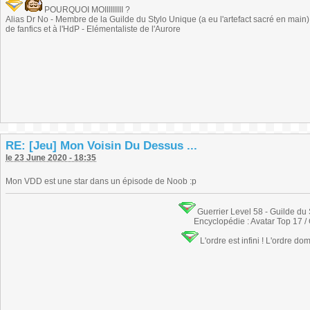
POURQUOI MOIIIIIIIII ?
Alias Dr No - Membre de la Guilde du Stylo Unique (a eu l'artefact sacré en main) -
de fanfics et à l'HdP - Elémentaliste de l'Aurore
RE: [Jeu] Mon Voisin Du Dessus ...
le 23 June 2020 - 18:35
Mon VDD est une star dans un épisode de Noob :p
Guerrier Level 58 - Guilde du
Encyclopédie : Avatar Top 17 /
L'ordre est infini ! L'ordre do