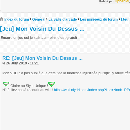
Ophaniel
Publié par
Index du forum
Général
La Salle d'arcade
Les mini-jeux du forum
[Jeu]
[Jeu] Mon Voisin Du Dessus ...
Encore un jeu oui je sais au moins c'est gratuit
RE: [Jeu] Mon Voisin Du Dessus ...
le 26 July 2019 - 11:21
Mon VDD n'a pas oublié que c'était de la modestie injustifiée puisqu'il y arrive trè
Gloire au Stylo Unique !
N'hésitez pas à recourir au wiki !
https://wiki.olydri.com/index.php?title=Noob_R