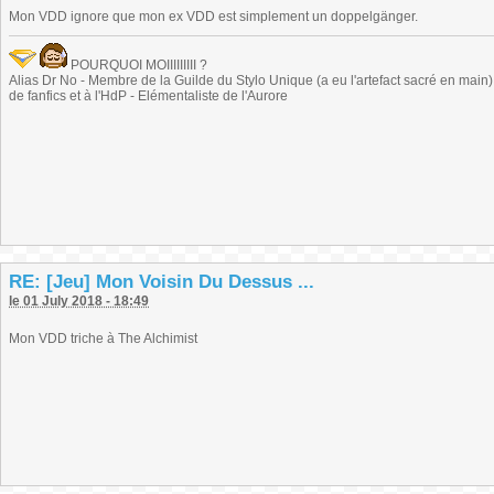
Mon VDD ignore que mon ex VDD est simplement un doppelgänger.
POURQUOI MOIIIIIIIII ?
Alias Dr No - Membre de la Guilde du Stylo Unique (a eu l'artefact sacré en main) -
de fanfics et à l'HdP - Elémentaliste de l'Aurore
RE: [Jeu] Mon Voisin Du Dessus ...
le 01 July 2018 - 18:49
Mon VDD triche à The Alchimist