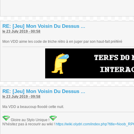
RE: [Jeu] Mon Voisin Du Dessus ...
le 23 July 2019 - 00:58
Mon VDD aime les code de triche rétro à en juger par son haut-fait préféré
RE: [Jeu] Mon Voisin Du Dessus ...
le 23 July 2019 - 09:58
Ma VDD a beaucoup floodé cette nuit.
Gloire au Stylo Unique !
N'hésitez pas à recourir au wiki !
https://wiki.olydri.com/index.php?title=Noob_R