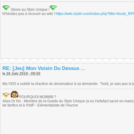
Gloire au Stylo Unique !
N'hésitez pas à recourir au wiki !
https://wiki.olydri.com/index.php?title=Noob_R
RE: [Jeu] Mon Voisin Du Dessus ...
le 26 July 2019 - 09:50
Ma VDD a oublié la réaction du dessinateur à sa demande : "holà, je sais pas si je
POURQUOI MOIIIIIIIII ?
Alias Dr No - Membre de la Guilde du Stylo Unique (a eu l'artefact sacré en main) -
de fanfics et à l'HdP - Elémentaliste de l'Aurore