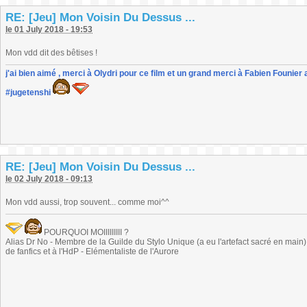
RE: [Jeu] Mon Voisin Du Dessus ...
le 01 July 2018 - 19:53
Mon vdd dit des bêtises !
j'ai bien aimé , merci à Olydri pour ce film et un grand merci à Fabien Founier 
#jugetenshi
RE: [Jeu] Mon Voisin Du Dessus ...
le 02 July 2018 - 09:13
Mon vdd aussi, trop souvent... comme moi^^
POURQUOI MOIIIIIIIII ?
Alias Dr No - Membre de la Guilde du Stylo Unique (a eu l'artefact sacré en main) -
de fanfics et à l'HdP - Elémentaliste de l'Aurore