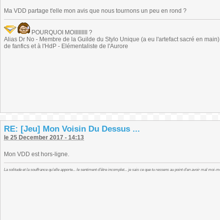
Ma VDD partage t'elle mon avis que nous tournons un peu en rond ?
POURQUOI MOIIIIIIIII ?
Alias Dr No - Membre de la Guilde du Stylo Unique (a eu l'artefact sacré en main) -
de fanfics et à l'HdP - Elémentaliste de l'Aurore
RE: [Jeu] Mon Voisin Du Dessus ...
le 25 December 2017 - 14:13
Mon VDD est hors-ligne.
La solitude et la souffrance qu'elle apporte... le sentiment d'être incomplet... je sais ce que tu ressens au point d'en avoir mal moi-