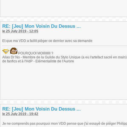
RE: [Jeu] Mon Voisin Du Dessus ...
le 25 July 2019 - 12:05
Et que ma VDD a faillit piéger ce dernier avec sa demande
POURQUOI MOIIIIIIIII ?
Alias Dr No - Membre de la Guilde du Stylo Unique (a eu l'artefact sacré en main) -
de fanfics et à l'HdP - Elémentaliste de l'Aurore
RE: [Jeu] Mon Voisin Du Dessus ...
le 25 July 2019 - 19:42
Je ne comprends pas pourquoi mon VDD pense que j'ai essayé de piéger Philip