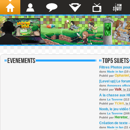
Filtres Photos po
dans
Made in fan
(10 
Ophaniel
Publié par
[Level up] Le foru
dans
Annonces offici
Valk
Publié par
,
le 2
A la chasse aux H
dans
La Taverne
(112
Ycien
Publié par
,
le
Noob, le jeu vidéo 
dans
La Taverne
(166
Heretoc
Publié par
,
Création de texte -
dans
Made in fan
(11 