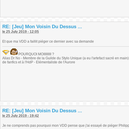
RE: [Jeu] Mon Voisin Du Dessus ...
le 25 July 2019 - 12:05
Et que ma VDD a faillit piéger ce dernier avec sa demande
POURQUOI MOIIIIIIIII ?
Alias Dr No - Membre de la Guilde du Stylo Unique (a eu l'artefact sacré en main) -
de fanfics et à l'HdP - Elémentaliste de l'Aurore
RE: [Jeu] Mon Voisin Du Dessus ...
le 25 July 2019 - 19:42
Je ne comprends pas pourquoi mon VDD pense que j'ai essayé de piéger Philip