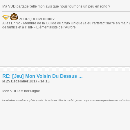
Ma VDD partage t'elle mon avis que nous tournons un peu en rond ?
POURQUOI MOIIIIIIIII ?
Alias Dr No - Membre de la Guilde du Stylo Unique (a eu l'artefact sacré en main) -
de fanfics et à l'HdP - Elémentaliste de l'Aurore
RE: [Jeu] Mon Voisin Du Dessus ...
le 25 December 2017 - 14:13
Mon VDD est hors-ligne.
La solitude et la souffrance qu'elle apporte... le sentiment d'être incomplet... je sais ce que tu ressens au point d'en avoir mal moi-