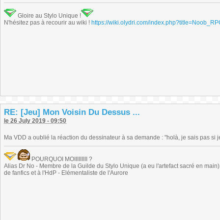
Gloire au Stylo Unique !
N'hésitez pas à recourir au wiki !
https://wiki.olydri.com/index.php?title=Noob_R
RE: [Jeu] Mon Voisin Du Dessus ...
le 26 July 2019 - 09:50
Ma VDD a oublié la réaction du dessinateur à sa demande : "holà, je sais pas si je
POURQUOI MOIIIIIIIII ?
Alias Dr No - Membre de la Guilde du Stylo Unique (a eu l'artefact sacré en main) -
de fanfics et à l'HdP - Elémentaliste de l'Aurore