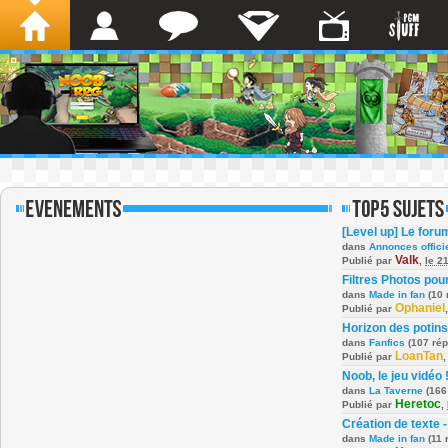
[Level up] Le foru
dans
Annonces offici
Valk
Publié par
,
le 2
Filtres Photos po
dans
Made in fan
(10 
Ophaniel
Publié par
Horizon des potins
dans
Fanfics
(107 ré
LoanTan
Publié par
Noob, le jeu vidéo 
dans
La Taverne
(166
Heretoc
Publié par
,
Création de texte -
dans
Made in fan
(11 