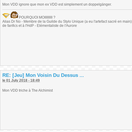
Mon VDD ignore que mon ex VDD est simplement un doppelgänger.
POURQUOI MOIIIIIIIII ?
Alias Dr No - Membre de la Guilde du Stylo Unique (a eu l'artefact sacré en main) -
de fanfics et à l'HdP - Elémentaliste de l'Aurore
RE: [Jeu] Mon Voisin Du Dessus ...
le 01 July 2018 - 18:49
Mon VDD triche à The Alchimist