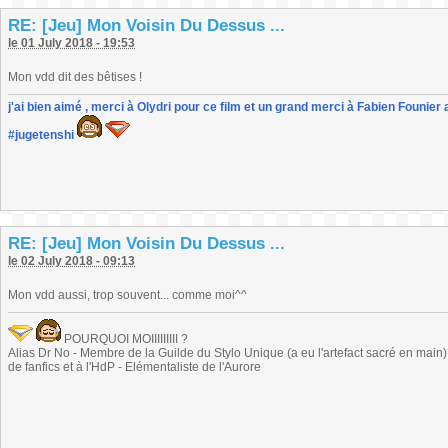
RE: [Jeu] Mon Voisin Du Dessus ...
le 01 July 2018 - 19:53
Mon vdd dit des bêtises !
j'ai bien aimé , merci à Olydri pour ce film et un grand merci à Fabien Founier 
#jugetenshi
RE: [Jeu] Mon Voisin Du Dessus ...
le 02 July 2018 - 09:13
Mon vdd aussi, trop souvent... comme moi^^
POURQUOI MOIIIIIIIII ?
Alias Dr No - Membre de la Guilde du Stylo Unique (a eu l'artefact sacré en main) -
de fanfics et à l'HdP - Elémentaliste de l'Aurore