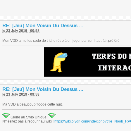
RE: [Jeu] Mon Voisin Du Dessus ...
le 23 July 2019 - 00:58
Mon VDD aime les code de triche rétro à en juger par son haut-fait préféré
RE: [Jeu] Mon Voisin Du Dessus ...
le 23 July 2019 - 09:58
Ma VDD a beaucoup floodé cette nuit.
Gloire au Stylo Unique !
N'hésitez pas à recourir au wiki !
https://wiki.olydri.com/index.php?title=Noob_R