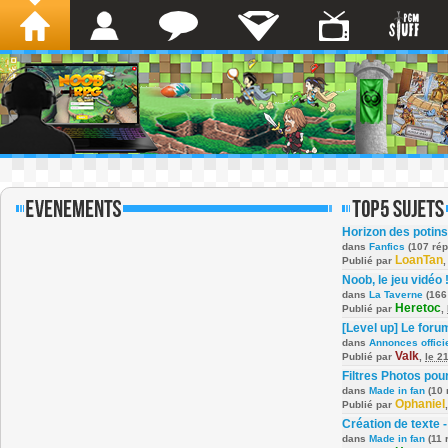
Horizon des potins
dans
Fanfics
(107 ré
LoanTan
Publié par
Noob, le jeu vidéo 
dans
La Taverne
(166
Heretoc
Publié par
,
[Level up] Le foru
dans
Annonces offici
Valk
Publié par
,
le 2
Filtres Photos po
dans
Made in fan
(10 
Ophaniel
Publié par
Création de texte -
dans
Made in fan
(11 