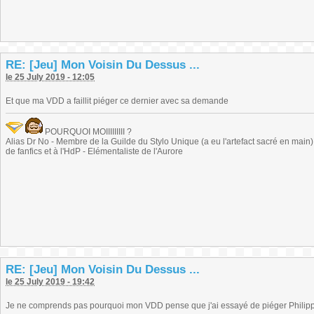
RE: [Jeu] Mon Voisin Du Dessus ...
le 25 July 2019 - 12:05
Et que ma VDD a faillit piéger ce dernier avec sa demande
POURQUOI MOIIIIIIIII ?
Alias Dr No - Membre de la Guilde du Stylo Unique (a eu l'artefact sacré en main) -
de fanfics et à l'HdP - Elémentaliste de l'Aurore
RE: [Jeu] Mon Voisin Du Dessus ...
le 25 July 2019 - 19:42
Je ne comprends pas pourquoi mon VDD pense que j'ai essayé de piéger Philip