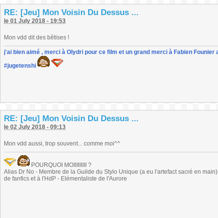
RE: [Jeu] Mon Voisin Du Dessus ...
le 01 July 2018 - 19:53
Mon vdd dit des bêtises !
j'ai bien aimé , merci à Olydri pour ce film et un grand merci à Fabien Founier 
#jugetenshi
RE: [Jeu] Mon Voisin Du Dessus ...
le 02 July 2018 - 09:13
Mon vdd aussi, trop souvent... comme moi^^
POURQUOI MOIIIIIIIII ?
Alias Dr No - Membre de la Guilde du Stylo Unique (a eu l'artefact sacré en main) -
de fanfics et à l'HdP - Elémentaliste de l'Aurore