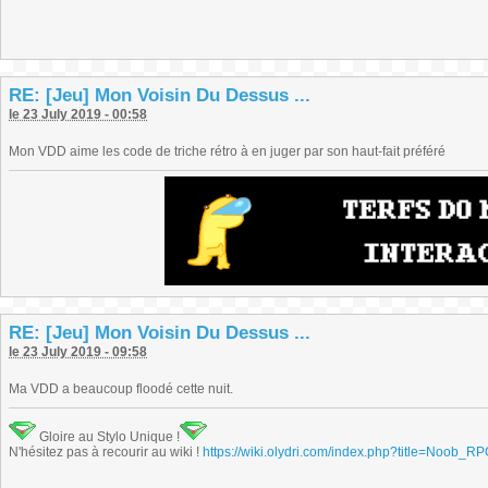
RE: [Jeu] Mon Voisin Du Dessus ...
le 23 July 2019 - 00:58
Mon VDD aime les code de triche rétro à en juger par son haut-fait préféré
RE: [Jeu] Mon Voisin Du Dessus ...
le 23 July 2019 - 09:58
Ma VDD a beaucoup floodé cette nuit.
Gloire au Stylo Unique !
N'hésitez pas à recourir au wiki !
https://wiki.olydri.com/index.php?title=Noob_R