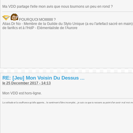
Ma VDD partage t'elle mon avis que nous tournons un peu en rond ?
POURQUOI MOIIIIIIIII ?
Alias Dr No - Membre de la Guilde du Stylo Unique (a eu l'artefact sacré en main) -
de fanfics et à l'HdP - Elémentaliste de l'Aurore
RE: [Jeu] Mon Voisin Du Dessus ...
le 25 December 2017 - 14:13
Mon VDD est hors-ligne.
La solitude et la souffrance qu'elle apporte... le sentiment d'être incomplet... je sais ce que tu ressens au point d'en avoir mal moi-