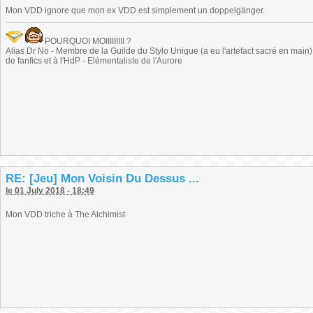
Mon VDD ignore que mon ex VDD est simplement un doppelgänger.
POURQUOI MOIIIIIIIII ?
Alias Dr No - Membre de la Guilde du Stylo Unique (a eu l'artefact sacré en main) -
de fanfics et à l'HdP - Elémentaliste de l'Aurore
RE: [Jeu] Mon Voisin Du Dessus ...
le 01 July 2018 - 18:49
Mon VDD triche à The Alchimist