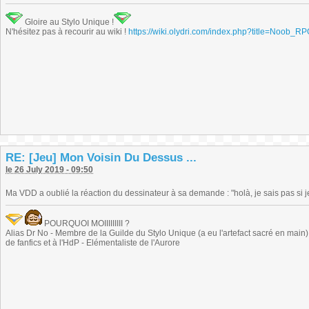
Gloire au Stylo Unique !
N'hésitez pas à recourir au wiki !
https://wiki.olydri.com/index.php?title=Noob_R
RE: [Jeu] Mon Voisin Du Dessus ...
le 26 July 2019 - 09:50
Ma VDD a oublié la réaction du dessinateur à sa demande : "holà, je sais pas si je
POURQUOI MOIIIIIIIII ?
Alias Dr No - Membre de la Guilde du Stylo Unique (a eu l'artefact sacré en main) -
de fanfics et à l'HdP - Elémentaliste de l'Aurore