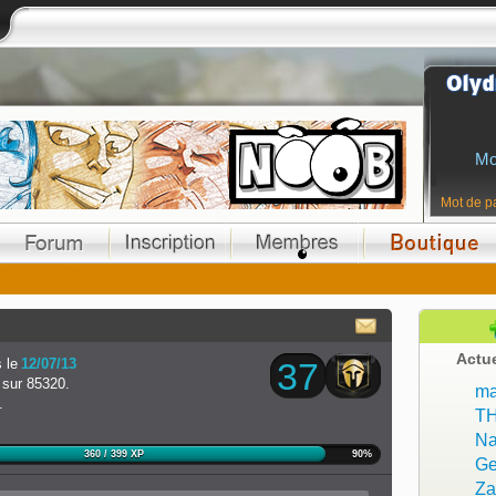
Mo
Mot de p
Actu
 le
12/07/13
37
sur 85320.
ma
.
T
Na
360 / 399 XP
90%
Ge
Z