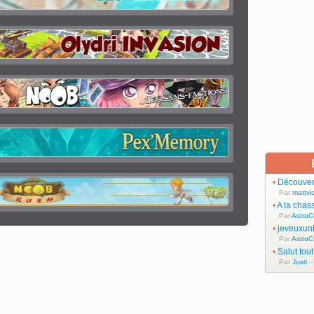
•
Découvert
Par
mattvic
•
A la chas
Par
AstroC
•
jeveuxun
Par
AstroC
•
Salut tou
Par
Justi
-