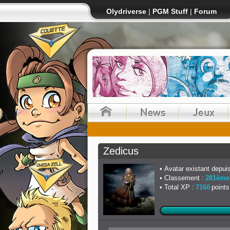
Olydriverse
|
PGM Stuff
|
Forum
Zedicus
Avatar existant depuis
Classement :
281ème
Total XP :
7160
points