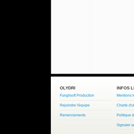
OLYDRI
INFOS 
Funglisoft Production
Mentions 
Rejoindre l'équipe
Charte d'ut
Remerciements
Politique d
Signaler 