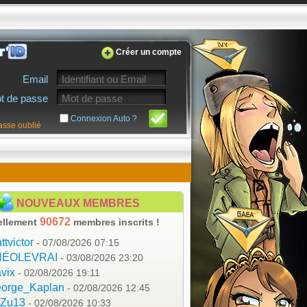
Créer un compte
Email
t de passe
Connexion Auto ?
asse oublié
NOUVEAUX MEMBRES
90672
ellement
membres inscrits !
ttvictor
- 07/08/2026 07:15
HÉOLEVRAI
- 03/08/2026 23:20
vix
- 02/08/2026 19:11
orge_Kaplan
- 02/08/2026 12:45
aZu13
- 02/08/2026 10:33