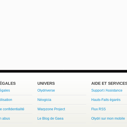
LÉGALES
UNIVERS
AIDE ET SERVICE
légales
Olydriverse
Support / Assistance
ilisation
Néogicia
Hauts-Faits égarés
e confidentialité
Warpzone Project
Flux RSS
un abus
Le Blog de Gaea
Olydri sur mon mobile