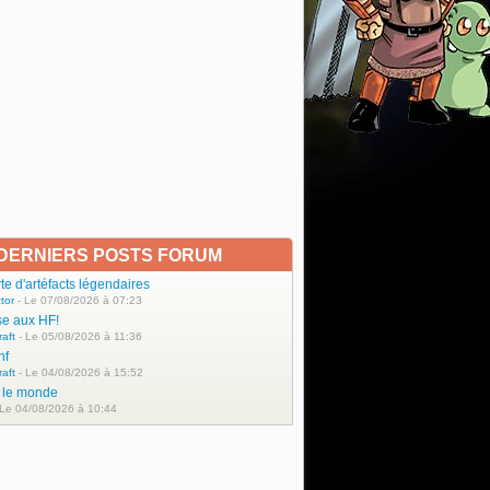
DERNIERS POSTS FORUM
e d'artéfacts légendaires
tor
- Le 07/08/2026 à 07:23
se aux HF!
raft
- Le 05/08/2026 à 11:36
hf
raft
- Le 04/08/2026 à 15:52
t le monde
 Le 04/08/2026 à 10:44