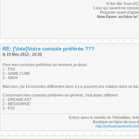
In fun We Trust (AC
Ceux qui savent ne connais
Regarder avant d'appr
New Game: archère lvl 1
RE: [Vote]Votre console préférée ???
le 19 May 2013 - 10:30
Pour mes consoles préférées du moment, je dirais
1 - PS3
2 - GAME CUBE
3 - XBOX
Mais bon, j'ai 14 consoles différentes donc il y a souvent une rotation dans ce to
Concernant mes consoles préférées en général, c'est assez différent:
1 - DREAMCAST
2 - MEGADRIVE
3 - PS2
Entrez dans le monde de YellowMan, tests 
Boutique en ligne de jeux d
http://yellowmanworld.bl