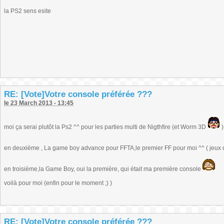
la PS2 sens esite
RE: [Vote]Votre console préférée ???
le 23 March 2013 - 13:45
moi ça serai plutôt la Ps2 ^^ pour les parties multi de Nigthfire (et Worm 3D
)
en deuxième , La game boy advance pour FFTA,le premier FF pour moi ^^ ( jeux 
en troisième,la Game Boy, oui la première, qui était ma première console
voilà pour moi (enfin pour le moment ;) )
RE: [Vote]Votre console préférée ???