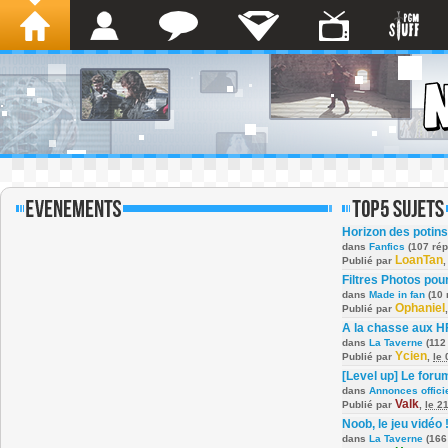
Horizon des potins
dans
Fanfics
(107 ré
LoanTan
Publié par
Filtres Photos po
dans
Made in fan
(10 
Ophaniel
Publié par
A la chasse aux H
dans
La Taverne
(112
Ycien
Publié par
,
le
[Level up] Le foru
dans
Annonces offici
Valk
Publié par
,
le 2
Noob, le jeu vidéo 
dans
La Taverne
(166