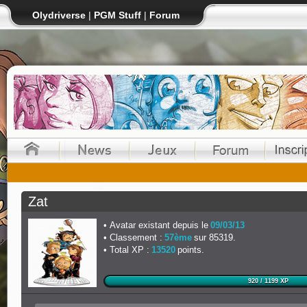
Olydriverse
|
PGM Stuff
|
Forum
Zat
Avatar existant depuis le
09/03/13
Classement :
57ème
sur 85319.
Total XP :
13520
points.
920 / 1199 XP