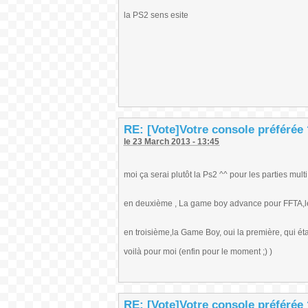
la PS2 sens esite
RE: [Vote]Votre console préférée
le 23 March 2013 - 13:45
moi ça serai plutôt la Ps2 ^^ pour les parties mul
en deuxième , La game boy advance pour FFTA,le 
en troisième,la Game Boy, oui la première, qui é
voilà pour moi (enfin pour le moment ;) )
RE: [Vote]Votre console préférée