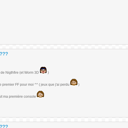
 ???
ti de Nigthfire (et Worm 3D
)
premier FF pour moi ^^ ( jeux que j'ai perdu
)
tait ma première console
 ???