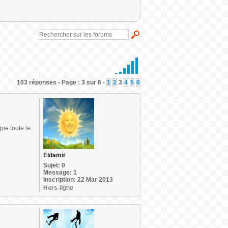
103 réponses - Page : 3 sur 6 -
1
2
3
4
5
6
que toute le
Eldamir
Sujet: 0
Message: 1
Inscription: 22 Mar 2013
Hors-ligne