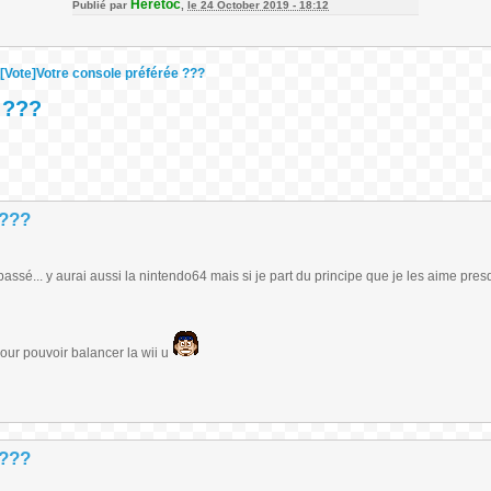
Heretoc
Publié par
,
le 24 October 2019 - 18:12
[Vote]Votre console préférée ???
 ???
 ???
sé... y aurai aussi la nintendo64 mais si je part du principe que je les aime pres
pour pouvoir balancer la wii u
 ???