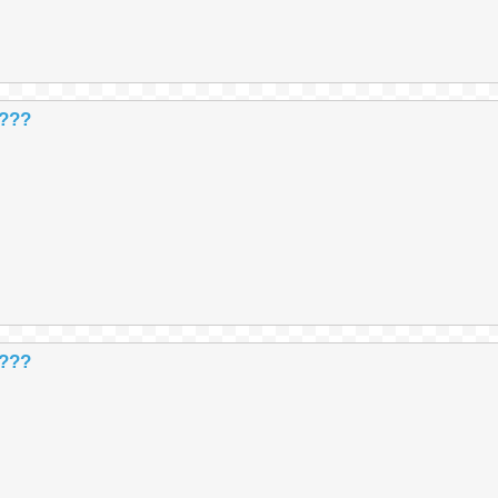
 ???
 ???