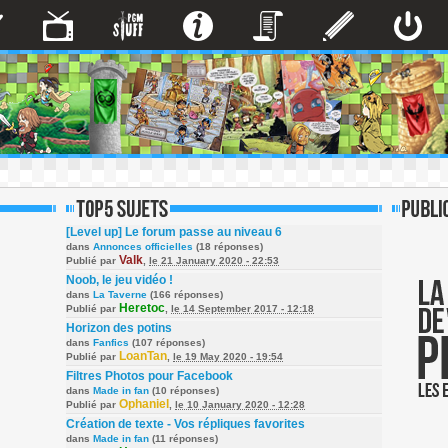
[Level up] Le forum passe au niveau 6
dans
Annonces officielles
(18 réponses)
Valk
Publié par
,
le 21 January 2020 - 22:53
Noob, le jeu vidéo !
dans
La Taverne
(166 réponses)
Heretoc
Publié par
,
le 14 September 2017 - 12:18
Horizon des potins
dans
Fanfics
(107 réponses)
LoanTan
Publié par
,
le 19 May 2020 - 19:54
Filtres Photos pour Facebook
dans
Made in fan
(10 réponses)
Ophaniel
Publié par
,
le 10 January 2020 - 12:28
Création de texte - Vos répliques favorites
dans
Made in fan
(11 réponses)