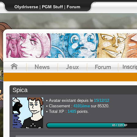
Olydriverse
|
PGM Stuff
|
Forum
Spica
Avatar existant depuis le
15/12/12
Classement :
4101ème
sur 85320.
Total XP :
1405
points.
65 / 119 XP