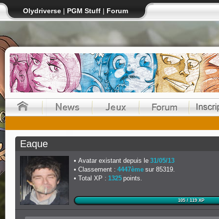
Olydriverse
|
PGM Stuff
|
Forum
Eaque
Avatar existant depuis le
31/05/13
Classement :
4447ème
sur 85319.
Total XP :
1325
points.
105 / 119 XP