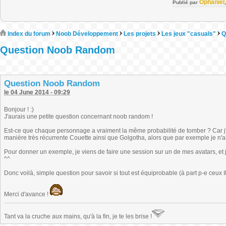
Ophaniel
Publié par
Index du forum
Noob Développement
Les projets
Les jeux "casuals"
Q
Question Noob Random
Question Noob Random
le 04 June 2014 - 09:29
Bonjour ! :)
J'aurais une petite question concernant noob random !
Est-ce que chaque personnage a vraiment la même probabilité de tomber ? Car j
manière très récurrente Couette ainsi que Golgotha, alors que par exemple je n'
Pour donner un exemple, je viens de faire une session sur un de mes avatars, et j'
^^
Donc voilà, simple question pour savoir si tout est équiprobable (à part p-e ceux IR
Merci d'avance !
Tant va la cruche aux mains, qu'à la fin, je te les brise !