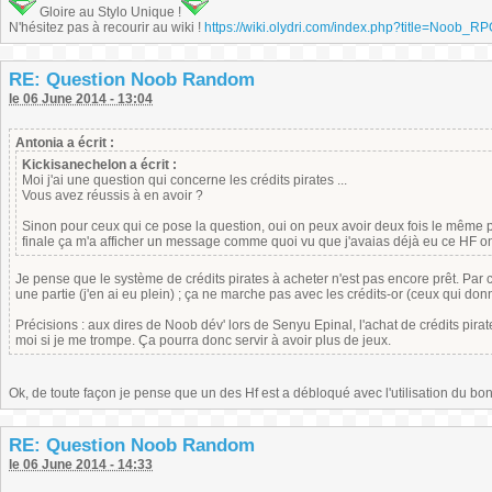
Gloire au Stylo Unique !
N'hésitez pas à recourir au wiki !
https://wiki.olydri.com/index.php?title=Noob_R
RE: Question Noob Random
le 06 June 2014 - 13:04
Antonia a écrit :
Kickisanechelon a écrit :
Moi j'ai une question qui concerne les crédits pirates ...
Vous avez réussis à en avoir ?
Sinon pour ceux qui ce pose la question, oui on peux avoir deux fois le même pe
finale ça m'a afficher un message comme quoi vu que j'avaias déjà eu ce HF on 
Je pense que le système de crédits pirates à acheter n'est pas encore prêt. Par c
une partie (j'en ai eu plein) ; ça ne marche pas avec les crédits-or (ceux qui donne
Précisions : aux dires de Noob dév' lors de Senyu Epinal, l'achat de crédits pirate
moi si je me trompe. Ça pourra donc servir à avoir plus de jeux.
Ok, de toute façon je pense que un des Hf est a débloqué avec l'utilisation du bonto
RE: Question Noob Random
le 06 June 2014 - 14:33