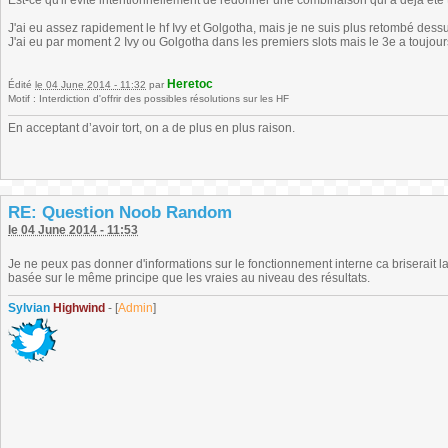
Est-ce qu'il évite intentionnellement de redonner une combinaison qui a déjà été
J'ai eu assez rapidement le hf Ivy et Golgotha, mais je ne suis plus retombé dess
J'ai eu par moment 2 Ivy ou Golgotha dans les premiers slots mais le 3e a toujours
Heretoc
Édité
le 04 June 2014 - 11:32
par
Motif : Interdiction d'offrir des possibles résolutions sur les HF
En acceptant d’avoir tort, on a de plus en plus raison.
RE: Question Noob Random
le 04 June 2014 - 11:53
Je ne peux pas donner d'informations sur le fonctionnement interne ca briserait l
basée sur le même principe que les vraies au niveau des résultats.
Sylvian
Highwind
- [
Admin
]