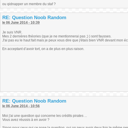
ou qidnapper un membre du staf ?
RE: Question Noob Random
le 06 June 2014 - 10:39
Je suis VNR.
Mes 2 dernières théories (que je ne mentionnerai pas ;) ) sont fausses.
J'ai pas eu le haut fait mais je peux vous dire que j'étais bien VNR devant mon écr
En acceptant d’avoir tort, on a de plus en plus raison.
RE: Question Noob Random
le 06 June 2014 - 10:56
Moi j'ai une question qui concerne les crédits pirates ...
Vous avez réussis à en avoir ?
Sinon pour ceux qui ce pose la question, oui on peux avoir deux fois le même perso