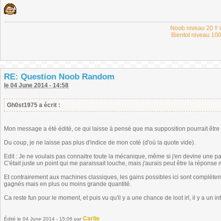
Noob niveau 20 !! \
Bientot niveau 100
RE: Question Noob Random
le 04 June 2014 - 14:58
Gh0st1975 a écrit :
Mon message a été édité, ce qui laisse à pensé que ma supposition pourrait être
Du coup, je ne laisse pas plus d'indice de mon coté (d'où la quote vide).
Edit : Je ne voulais pas connaitre toute la mécanique, même si j'en devine une par
C'était juste un point qui me paraissait louche, mais j'aurais peut être la répons
Et contrairement aux machines classiques, les gains possibles ici sont complètem
gagnés mais en plus ou moins grande quantité.
Ca reste fun pour le moment, et puis vu qu'il y a une chance de loot irl, il y a un in
Carlie
Édité
le 04 June 2014 - 15:06
par