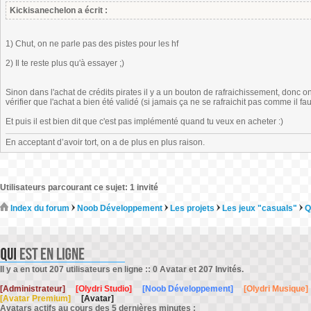
Kickisanechelon a écrit :
1) Chut, on ne parle pas des pistes pour les hf
2) Il te reste plus qu'à essayer ;)
Sinon dans l'achat de crédits pirates il y a un bouton de rafraichissement, donc on
vérifier que l'achat a bien été validé (si jamais ça ne se rafraichit pas comme il f
Et puis il est bien dit que c'est pas implémenté quand tu veux en acheter :)
En acceptant d’avoir tort, on a de plus en plus raison.
Utilisateurs parcourant ce sujet: 1 invité
Index du forum
Noob Développement
Les projets
Les jeux "casuals"
Q
Il y a en tout 207 utilisateurs en ligne :: 0 Avatar et 207 Invités.
[Administrateur]
[Olydri Studio]
[Noob Développement]
[Olydri Musique]
[Avatar Premium]
[Avatar]
Avatars actifs au cours des 5 dernières minutes :