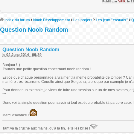
Valk
Publié par
,
le 2
Index du forum
Noob Développement
Les projets
Les jeux "casuals"
Q
Question Noob Random
Question Noob Random
le 04 June 2014 - 09:29
Bonjour ! :)
J'aurais une petite question concernant noob random !
Est-ce que chaque personnage a vraiment la même probabilité de tomber ? Car j
manière très récurrente Couette ainsi que Golgotha, alors que par exemple je n'
Pour donner un exemple, je viens de faire une session sur un de mes avatars, et j'
^^
Donc voilà, simple question pour savoir si tout est équiprobable (à part p-e ceux IR
Merci d'avance !
Tant va la cruche aux mains, qu'à la fin, je te les brise !