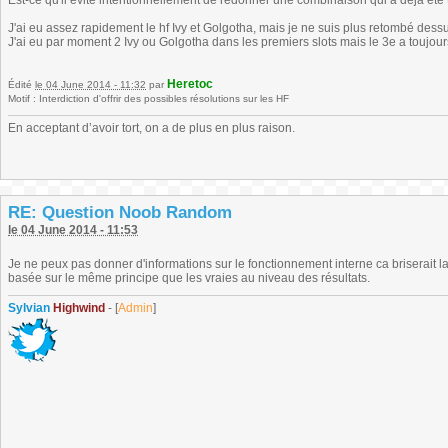
Est-ce qu'il évite intentionnellement de redonner une combinaison qui a déjà été
J'ai eu assez rapidement le hf Ivy et Golgotha, mais je ne suis plus retombé dess
J'ai eu par moment 2 Ivy ou Golgotha dans les premiers slots mais le 3e a toujours
Heretoc
Édité
le 04 June 2014 - 11:32
par
Motif : Interdiction d'offrir des possibles résolutions sur les HF
En acceptant d’avoir tort, on a de plus en plus raison.
RE: Question Noob Random
le 04 June 2014 - 11:53
Je ne peux pas donner d'informations sur le fonctionnement interne ca briserait l
basée sur le même principe que les vraies au niveau des résultats.
Sylvian
Highwind
- [
Admin
]