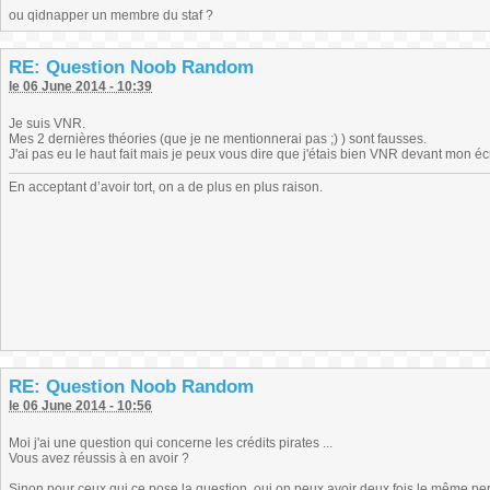
ou qidnapper un membre du staf ?
RE: Question Noob Random
le 06 June 2014 - 10:39
Je suis VNR.
Mes 2 dernières théories (que je ne mentionnerai pas ;) ) sont fausses.
J'ai pas eu le haut fait mais je peux vous dire que j'étais bien VNR devant mon écr
En acceptant d’avoir tort, on a de plus en plus raison.
RE: Question Noob Random
le 06 June 2014 - 10:56
Moi j'ai une question qui concerne les crédits pirates ...
Vous avez réussis à en avoir ?
Sinon pour ceux qui ce pose la question, oui on peux avoir deux fois le même perso