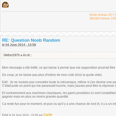
Noob niveau 20 !! \
Bientot niveau 100
RE: Question Noob Random
le 04 June 2014 - 14:58
Gh0st1975 a écrit :
Mon message a été édité, ce qui laisse à pensé que ma supposition pourrait être
Du coup, je ne laisse pas plus d'indice de mon coté (d'où la quote vide).
Edit : Je ne voulais pas connaitre toute la mécanique, même si j'en devine une par
C'était juste un point qui me paraissait louche, mais j'aurais peut être la répons
Et contrairement aux machines classiques, les gains possibles ici sont complètem
gagnés mais en plus ou moins grande quantité.
Ca reste fun pour le moment, et puis vu qu'il y a une chance de loot irl, il y a un in
Carlie
Édité
le 04 June 2014 - 15:06
par