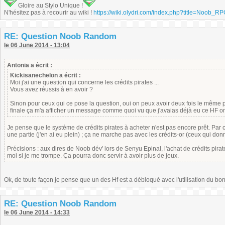
Gloire au Stylo Unique !
N'hésitez pas à recourir au wiki !
https://wiki.olydri.com/index.php?title=Noob_R
RE: Question Noob Random
le 06 June 2014 - 13:04
Antonia a écrit :
Kickisanechelon a écrit :
Moi j'ai une question qui concerne les crédits pirates ...
Vous avez réussis à en avoir ?
Sinon pour ceux qui ce pose la question, oui on peux avoir deux fois le même pe
finale ça m'a afficher un message comme quoi vu que j'avaias déjà eu ce HF on 
Je pense que le système de crédits pirates à acheter n'est pas encore prêt. Par c
une partie (j'en ai eu plein) ; ça ne marche pas avec les crédits-or (ceux qui donne
Précisions : aux dires de Noob dév' lors de Senyu Epinal, l'achat de crédits pirate
moi si je me trompe. Ça pourra donc servir à avoir plus de jeux.
Ok, de toute façon je pense que un des Hf est a débloqué avec l'utilisation du bonto
RE: Question Noob Random
le 06 June 2014 - 14:33