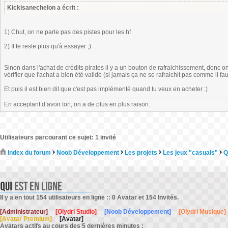
Kickisanechelon a écrit :
1) Chut, on ne parle pas des pistes pour les hf
2) Il te reste plus qu'à essayer ;)
Sinon dans l'achat de crédits pirates il y a un bouton de rafraichissement, donc on
vérifier que l'achat a bien été validé (si jamais ça ne se rafraichit pas comme il f
Et puis il est bien dit que c'est pas implémenté quand tu veux en acheter :)
En acceptant d’avoir tort, on a de plus en plus raison.
Utilisateurs parcourant ce sujet: 1 invité
Index du forum
Noob Développement
Les projets
Les jeux "casuals"
Q
Il y a en tout 154 utilisateurs en ligne :: 0 Avatar et 154 Invités.
[Administrateur]
[Olydri Studio]
[Noob Développement]
[Olydri Musique]
[Avatar Premium]
[Avatar]
Avatars actifs au cours des 5 dernières minutes :