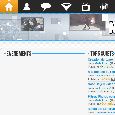
Création de texte -
dans
Made in fan
(11 
Heretoc
Publié par
,
A la chasse aux H
dans
La Taverne
(112
Ycien
Publié par
,
le
Noob, le jeu vidéo 
dans
La Taverne
(166
Heretoc
Publié par
,
Filtres Photos po
dans
Made in fan
(10 
Ophaniel
Publié par
[Level up] Le foru
dans
Annonces offici