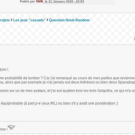
Valk
Publié par
,
le 21 January 2020 - 22:53
rojets
Les jeux "casuals"
Question Noob Random
dom !
 probabilité de tomber ? Car j'ai remarqué au cours de mes parties que revienne
ha, alors que par exemple je n'ai jamais eut deux Arthéons ou bien deux Sparadrap 
ion sur un de mes avatars, et j'ai eut quatres trois les trois Golgotha, ce qui m'a 
 équiprobable (à part p-e ceux IRL) ou bien s'il y avait une pondération :)
rise !