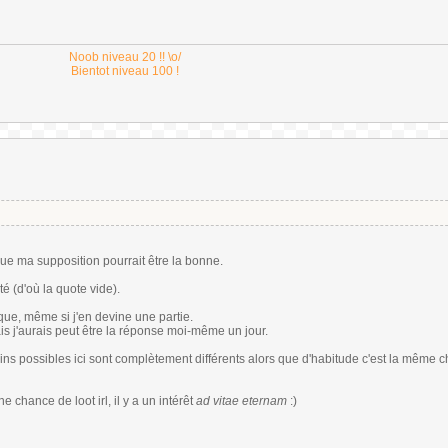
Noob niveau 20 !! \o/
Bientot niveau 100 !
ue ma supposition pourrait être la bonne.
é (d'où la quote vide).
ique, même si j'en devine une partie.
ais j'aurais peut être la réponse moi-même un jour.
ns possibles ici sont complètement différents alors que d'habitude c'est la même c
e chance de loot irl, il y a un intérêt
ad vitae eternam
:)