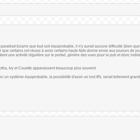
araitrait bizarre que tout soit équiprobable, il n'y aurait aucune difficulté (bien que t
que certains ont réussi à avoir certains hauts-faits donne envie aux joueurs de jo
ient une activité régulière sur le portail, génère des vues pour la pub et donc indir
otha, Ivy et Couette apparaissent beaucoup plus souvent.
vec un système équiprobable, la possibilité d'avoir un loot IRL serait tellement gr