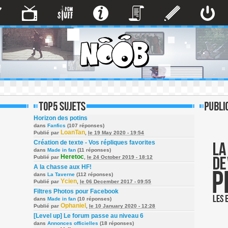
Horizon des potins
dans
Fanfics
(107 réponses)
LoanTan
Publié par
,
le 19 May 2020 - 19:54
Création de texte - Vos répliques favorites
dans
Made in fan
(11 réponses)
Heretoc
Publié par
,
le 24 October 2019 - 18:12
A la chasse aux HF!
dans
La Taverne
(112 réponses)
Ycien
Publié par
,
le 06 December 2017 - 09:55
Filtres Photos pour Facebook
dans
Made in fan
(10 réponses)
Ophaniel
Publié par
,
le 10 January 2020 - 12:28
[Level up] Le forum passe au niveau 6
dans
Annonces officielles
(18 réponses)