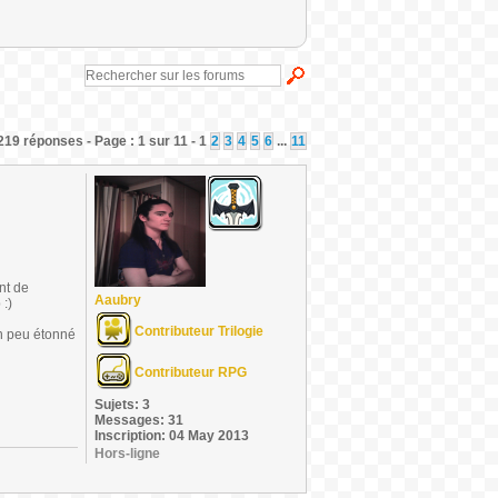
219 réponses - Page : 1 sur 11 - 1
2
3
4
5
6
...
11
nt de
Aaubry
:)
Contributeur Trilogie
un peu étonné
Contributeur RPG
Sujets: 3
Messages: 31
Inscription: 04 May 2013
Hors-ligne