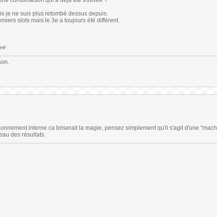
 une combinaison qui a déjà été trouvée ?
ais je ne suis plus retombé dessus depuis.
iers slots mais le 3e a toujours été différent.
s HF
son.
ionnement interne ca briserait la magie, pensez simplement qu'il s'agit d'une "mac
eau des résultats.