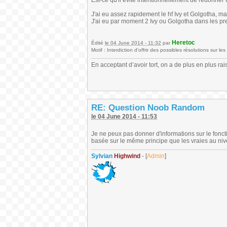
Est-ce qu'il évite intentionnellement de redonner
J'ai eu assez rapidement le hf Ivy et Golgotha, m
J'ai eu par moment 2 Ivy ou Golgotha dans les prem
Heretoc
Édité
le 04 June 2014 - 11:32
par
Motif : Interdiction d'offrir des possibles résolutions sur le
En acceptant d’avoir tort, on a de plus en plus rai
RE: Question Noob Random
le 04 June 2014 - 11:53
Je ne peux pas donner d'informations sur le fonct
basée sur le même principe que les vraies au niv
Sylvian
Highwind
- [
Admin
]