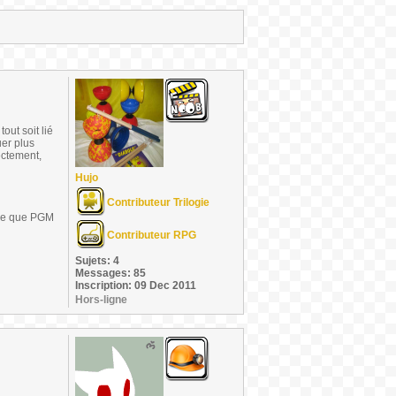
out soit lié
uer plus
ectement,
Hujo
Contributeur Trilogie
ande que PGM
Contributeur RPG
Sujets: 4
Messages: 85
Inscription: 09 Dec 2011
Hors-ligne