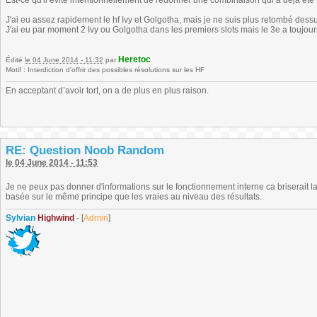
Est-ce qu'il évite intentionnellement de redonner une combinaison qui a déjà été
J'ai eu assez rapidement le hf Ivy et Golgotha, mais je ne suis plus retombé dess
J'ai eu par moment 2 Ivy ou Golgotha dans les premiers slots mais le 3e a toujours
Heretoc
Édité
le 04 June 2014 - 11:32
par
Motif : Interdiction d'offrir des possibles résolutions sur les HF
En acceptant d’avoir tort, on a de plus en plus raison.
RE: Question Noob Random
le 04 June 2014 - 11:53
Je ne peux pas donner d'informations sur le fonctionnement interne ca briserait l
basée sur le même principe que les vraies au niveau des résultats.
Sylvian
Highwind
- [
Admin
]