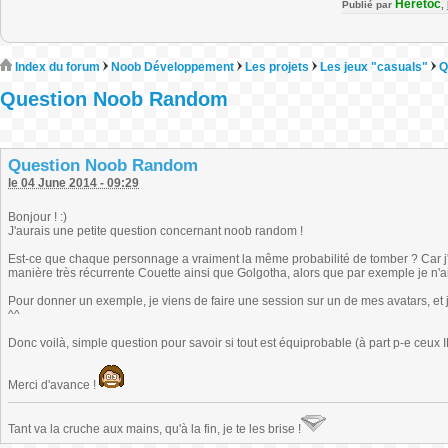
Heretoc
Publié par
,
Index du forum
Noob Développement
Les projets
Les jeux "casuals"
Q
Question Noob Random
Question Noob Random
le 04 June 2014 - 09:29
Bonjour ! :)
J'aurais une petite question concernant noob random !
Est-ce que chaque personnage a vraiment la même probabilité de tomber ? Car j
manière très récurrente Couette ainsi que Golgotha, alors que par exemple je n'
Pour donner un exemple, je viens de faire une session sur un de mes avatars, et j'
^^
Donc voilà, simple question pour savoir si tout est équiprobable (à part p-e ceux IR
Merci d'avance !
Tant va la cruche aux mains, qu'à la fin, je te les brise !