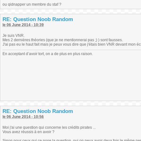
ou qidnapper un membre du staf ?
RE: Question Noob Random
le 06 June 2014 - 10:39
Je suis VNR.
Mes 2 dernières théories (que je ne mentionnerai pas ;) ) sont fausses.
J'ai pas eu le haut fait mais je peux vous dire que j'étais bien VNR devant mon écr
En acceptant d’avoir tort, on a de plus en plus raison.
RE: Question Noob Random
le 06 June 2014 - 10:56
Moi j'ai une question qui concerne les crédits pirates ...
Vous avez réussis à en avoir ?
Sinon pour ceux qui ce pose la question, oui on peux avoir deux fois le même perso