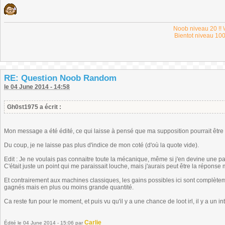
Noob niveau 20 !! \
Bientot niveau 100
RE: Question Noob Random
le 04 June 2014 - 14:58
Gh0st1975 a écrit :
Mon message a été édité, ce qui laisse à pensé que ma supposition pourrait être
Du coup, je ne laisse pas plus d'indice de mon coté (d'où la quote vide).
Edit : Je ne voulais pas connaitre toute la mécanique, même si j'en devine une par
C'était juste un point qui me paraissait louche, mais j'aurais peut être la répons
Et contrairement aux machines classiques, les gains possibles ici sont complètem
gagnés mais en plus ou moins grande quantité.
Ca reste fun pour le moment, et puis vu qu'il y a une chance de loot irl, il y a un in
Carlie
Édité
le 04 June 2014 - 15:06
par