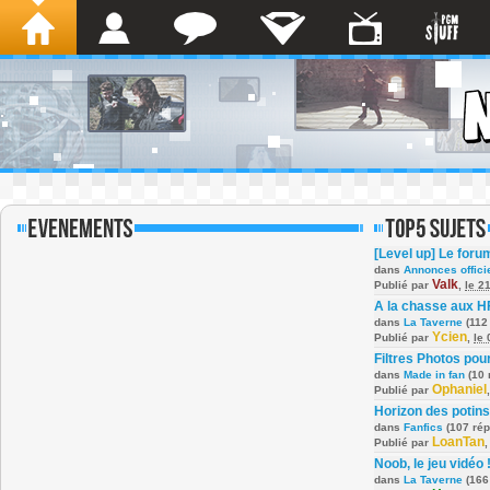
[Level up] Le foru
dans
Annonces offici
Valk
Publié par
,
le 2
A la chasse aux H
dans
La Taverne
(112
Ycien
Publié par
,
le
Filtres Photos po
dans
Made in fan
(10 
Ophaniel
Publié par
Horizon des potins
dans
Fanfics
(107 ré
LoanTan
Publié par
Noob, le jeu vidéo 
dans
La Taverne
(166