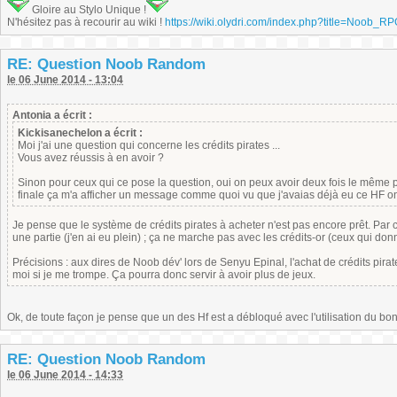
Gloire au Stylo Unique !
N'hésitez pas à recourir au wiki !
https://wiki.olydri.com/index.php?title=Noob_R
RE: Question Noob Random
le 06 June 2014 - 13:04
Antonia a écrit :
Kickisanechelon a écrit :
Moi j'ai une question qui concerne les crédits pirates ...
Vous avez réussis à en avoir ?
Sinon pour ceux qui ce pose la question, oui on peux avoir deux fois le même pe
finale ça m'a afficher un message comme quoi vu que j'avaias déjà eu ce HF on 
Je pense que le système de crédits pirates à acheter n'est pas encore prêt. Par c
une partie (j'en ai eu plein) ; ça ne marche pas avec les crédits-or (ceux qui donne
Précisions : aux dires de Noob dév' lors de Senyu Epinal, l'achat de crédits pirate
moi si je me trompe. Ça pourra donc servir à avoir plus de jeux.
Ok, de toute façon je pense que un des Hf est a débloqué avec l'utilisation du bonto
RE: Question Noob Random
le 06 June 2014 - 14:33