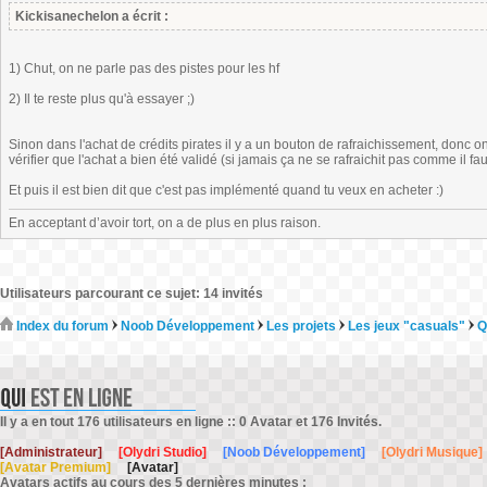
Kickisanechelon a écrit :
1) Chut, on ne parle pas des pistes pour les hf
2) Il te reste plus qu'à essayer ;)
Sinon dans l'achat de crédits pirates il y a un bouton de rafraichissement, donc on
vérifier que l'achat a bien été validé (si jamais ça ne se rafraichit pas comme il f
Et puis il est bien dit que c'est pas implémenté quand tu veux en acheter :)
En acceptant d’avoir tort, on a de plus en plus raison.
Utilisateurs parcourant ce sujet: 14 invités
Index du forum
Noob Développement
Les projets
Les jeux "casuals"
Q
Il y a en tout 176 utilisateurs en ligne :: 0 Avatar et 176 Invités.
[Administrateur]
[Olydri Studio]
[Noob Développement]
[Olydri Musique]
[Avatar Premium]
[Avatar]
Avatars actifs au cours des 5 dernières minutes :