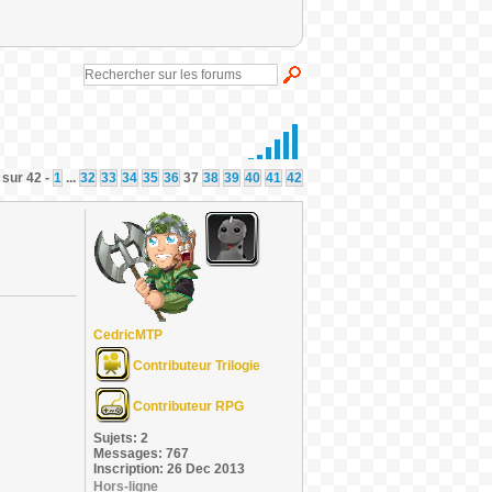
 sur 42 -
1
...
32
33
34
35
36
37
38
39
40
41
42
CedricMTP
Contributeur Trilogie
Contributeur RPG
Sujets: 2
Messages: 767
Inscription: 26 Dec 2013
Hors-ligne