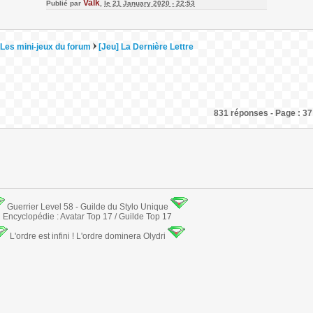
Valk
Publié par
,
le 21 January 2020 - 22:53
Les mini-jeux du forum
[Jeu] La Dernière Lettre
831 réponses - Page : 37
Guerrier Level 58 - Guilde du Stylo Unique
Encyclopédie : Avatar Top 17 / Guilde Top 17
L'ordre est infini ! L'ordre dominera Olydri