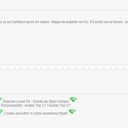
(a eu l'artefact sacré en main) - Mage de bataille niv 51- PJ et MJ sur le forum - sc
Guerrier Level 58 - Guilde du Stylo Unique
Encyclopédie : Avatar Top 17 / Guilde Top 17
L'ordre est infini ! L'ordre dominera Olydri