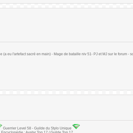
(a eu l'artefact sacré en main) - Mage de bataille niv 51- PJ et MJ sur le forum - sc
Guerrier Level 58 - Guilde du Stylo Unique
Encyclopédie : Avatar Top 17 / Guilde Top 17