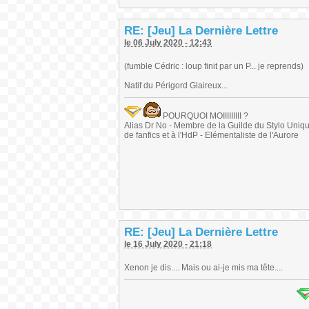
RE: [Jeu] La Dernière Lettre
le 06 July 2020 - 12:43
(fumble Cédric : loup finit par un P... je reprends)
Natif du Périgord Glaireux...
POURQUOI MOIIIIIIIII ?
Alias Dr No - Membre de la Guilde du Stylo Unique 
de fanfics et à l'HdP - Elémentaliste de l'Aurore
RE: [Jeu] La Dernière Lettre
le 16 July 2020 - 21:18
Xenon je dis.... Mais ou ai-je mis ma tête....